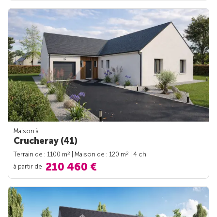
Maison à
Crucheray (41)
2
2
Terrain de : 1100 m
| Maison de : 120 m
| 4 ch.
210 460 €
à partir de