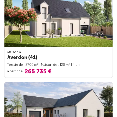
Maison à
Averdon (41)
2
2
Terrain de : 3700 m
| Maison de : 120 m
| 4 ch.
265 735 €
à partir de