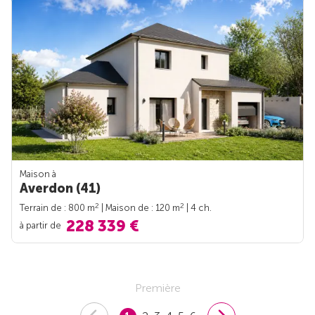
Maison à
Averdon (41)
2
2
Terrain de : 800 m
| Maison de : 120 m
| 4 ch.
228 339 €
à partir de
Première