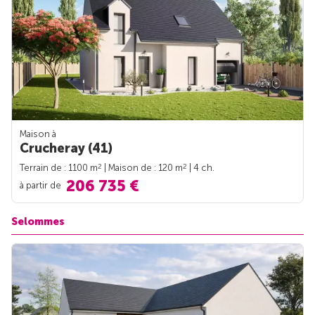
Maison à
Crucheray (41)
2
2
Terrain de : 1100 m
| Maison de : 120 m
| 4 ch.
206 735 €
à partir de
Selommes