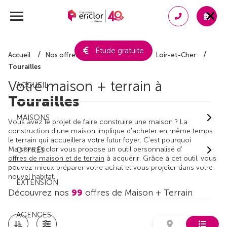
Étude gratuite
Accueil
Nos offres de maison + terrain
Loir-et-Cher
Tourailles
Votre maison + terrain à
ACCUEIL
Tourailles
MAISONS
Vous avez le projet de faire construire une maison ? La
construction d'une maison implique d'acheter en même temps
le terrain qui accueillera votre futur foyer. C'est pourquoi
Maisons Ericlor vous propose un outil personnalisé d'
OFFRES
offres de maison et de terrain
à acquérir. Grâce à cet outil, vous
pouvez mieux préparer votre achat et vous projeter dans votre
nouvel habitat.
EXTENSION
Découvrez nos
99
offres de Maison + Terrain
AGENCES