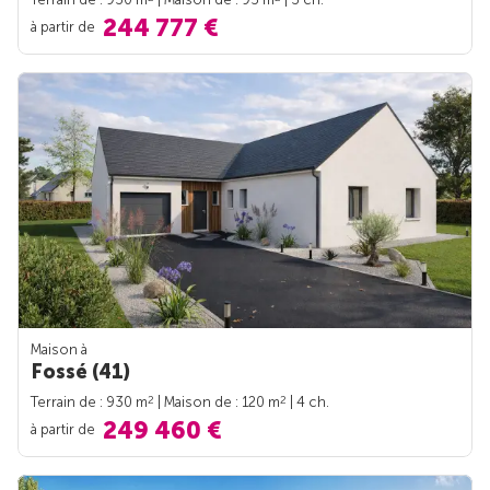
244 777 €
à partir de
Maison à
Fossé (41)
2
2
Terrain de : 930 m
| Maison de : 120 m
| 4 ch.
249 460 €
à partir de