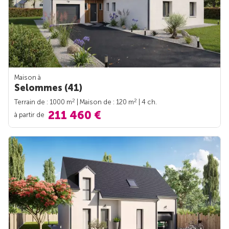
Maison à
Selommes (41)
2
2
Terrain de : 1000 m
| Maison de : 120 m
| 4 ch.
211 460 €
à partir de