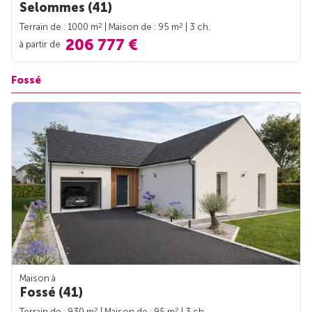
Selommes (41)
2
2
Terrain de : 1000 m
| Maison de : 95 m
| 3 ch.
206 777 €
à partir de
Fossé
Maison à
Fossé (41)
2
2
Terrain de : 930 m
| Maison de : 95 m
| 3 ch.