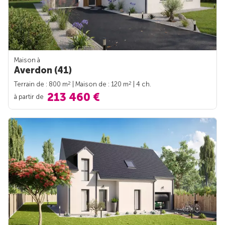
Maison à
Averdon (41)
2
2
Terrain de : 800 m
| Maison de : 120 m
| 4 ch.
213 460 €
à partir de