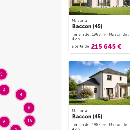
Maison à
Baccon (45)
2
Terrain de : 1988 m
| Maison de :
4 ch.
215 645 €
à partir de
5
4
4
6
Maison à
Baccon (45)
16
6
2
Terrain de : 1988 m
| Maison de :
4 ch.