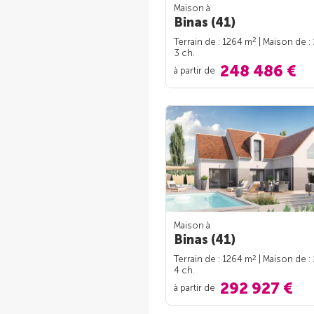
Maison à
Binas (41)
2
Terrain de : 1264 m
| Maison de :
3 ch.
248 486 €
à partir de
Maison à
Binas (41)
2
Terrain de : 1264 m
| Maison de :
4 ch.
292 927 €
à partir de