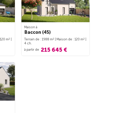
Maison à
Baccon (45)
2
2
2
 120 m
|
Terrain de : 1988 m
| Maison de : 120 m
|
4 ch.
215 645 €
à partir de