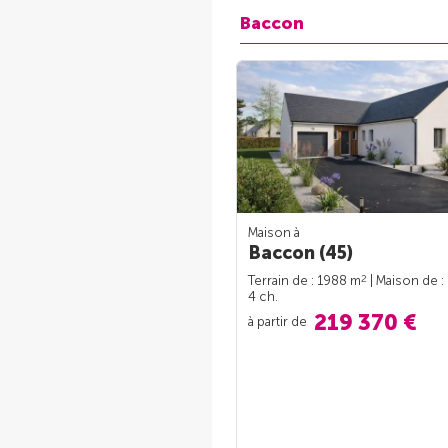
Baccon
Maison à
Baccon (45)
2
Terrain de : 1988 m
| Maison de :
4 ch.
219 370 €
à partir de