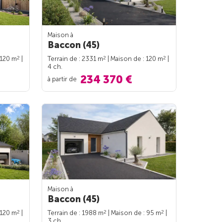
Maison à
Baccon (45)
2
2
2
 120 m
|
Terrain de : 2331 m
| Maison de : 120 m
|
4 ch.
234 370 €
à partir de
Maison à
Baccon (45)
2
2
2
 120 m
|
Terrain de : 1988 m
| Maison de : 95 m
|
3 ch.