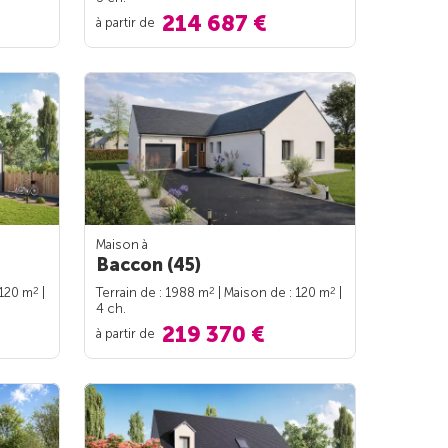
214 687 €
à partir de
Maison à
Baccon (45)
2
2
2
 120 m
|
Terrain de : 1988 m
| Maison de : 120 m
|
4 ch.
219 370 €
à partir de