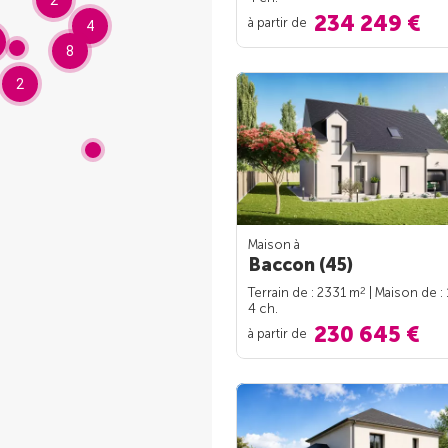
2
234 249 €
à partir de
4
8
2
Maison à
Baccon (45)
2
Terrain de : 2331 m
| Maison de :
4 ch.
230 645 €
à partir de