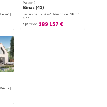
Maison à
Binas (41)
2
2
2
 132 m
|
Terrain de : 1264 m
| Maison de : 98 m
|
4 ch.
189 157 €
à partir de
2
 164 m
|