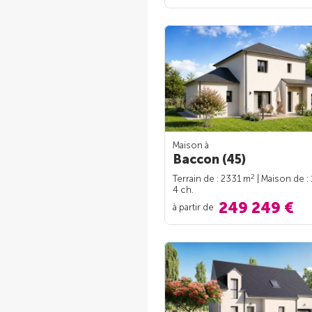
Maison à
Baccon (45)
2
Terrain de : 2331 m
| Maison de :
4 ch.
249 249 €
à partir de