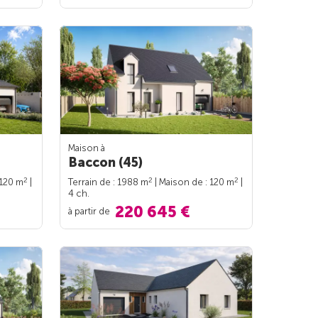
Maison à
Baccon (45)
2
2
2
 120 m
|
Terrain de : 1988 m
| Maison de : 120 m
|
4 ch.
220 645 €
à partir de