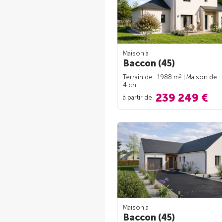
Maison à
Baccon (45)
2
Terrain de : 1988 m
| Maison de :
4 ch.
239 249 €
à partir de
Maison à
Baccon (45)