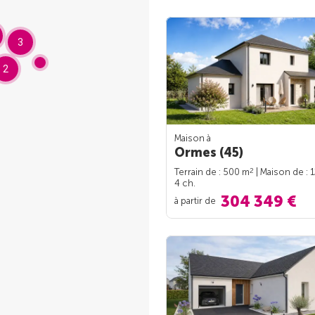
3
2
Maison à
Ormes (45)
2
Terrain de : 500 m
| Maison de : 
4 ch.
304 349 €
à partir de