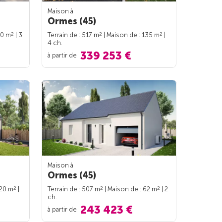
Maison à
Ormes (45)
2
2
2
90 m
| 3
Terrain de : 517 m
| Maison de : 135 m
|
4 ch.
339 253 €
à partir de
Maison à
Ormes (45)
2
2
2
120 m
|
Terrain de : 507 m
| Maison de : 62 m
| 2
ch.
243 423 €
à partir de