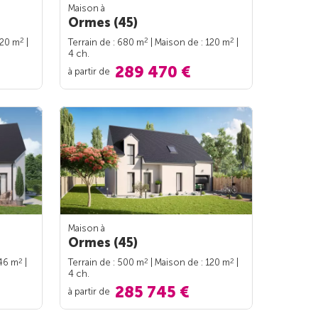
Maison à
Ormes (45)
2
2
2
120 m
|
Terrain de : 680 m
| Maison de : 120 m
|
4 ch.
289 470 €
à partir de
Maison à
Ormes (45)
2
2
2
146 m
|
Terrain de : 500 m
| Maison de : 120 m
|
4 ch.
285 745 €
à partir de