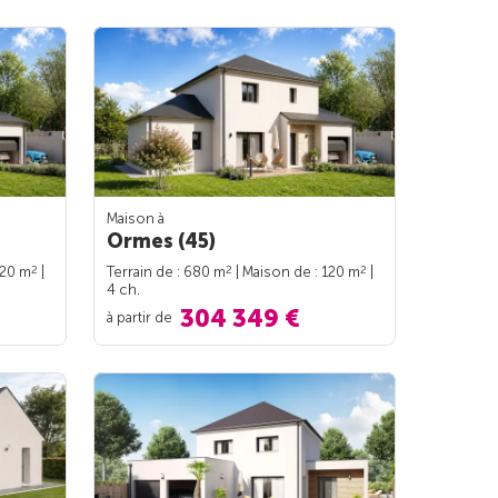
Maison à
Ormes (45)
2
2
2
120 m
|
Terrain de : 680 m
| Maison de : 120 m
|
4 ch.
304 349 €
à partir de