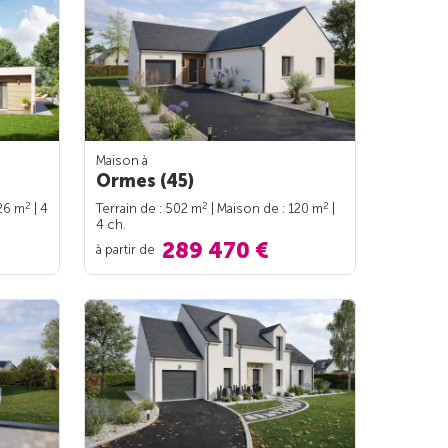
Maison à
Ormes (45)
2
2
2
126 m
| 4
Terrain de : 502 m
| Maison de : 120 m
|
4 ch.
289 470 €
à partir de