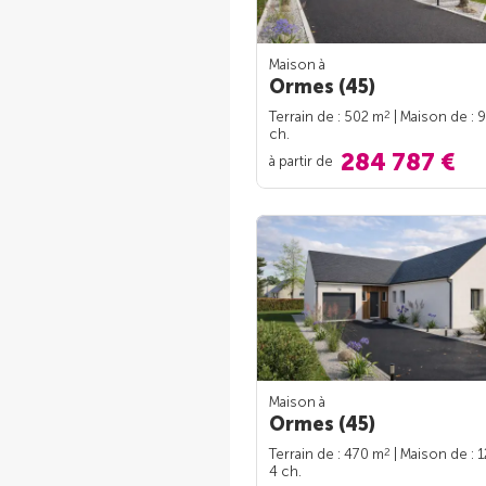
Maison à
Ormes (45)
2
Terrain de : 502 m
| Maison de : 
ch.
284 787 €
à partir de
Maison à
Ormes (45)
2
Terrain de : 470 m
| Maison de : 
4 ch.