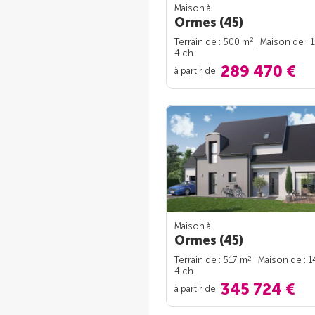
Maison à
Ormes (45)
2
Terrain de : 500 m
| Maison de : 
4 ch.
289 470 €
à partir de
Maison à
Ormes (45)
2
Terrain de : 517 m
| Maison de : 
4 ch.
345 724 €
à partir de