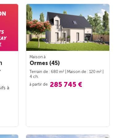
Maison à
n
Ormes (45)
y
2
2
Terrain de : 680 m
| Maison de : 120 m
|
4 ch.
285 745 €
à partir de
ifs à