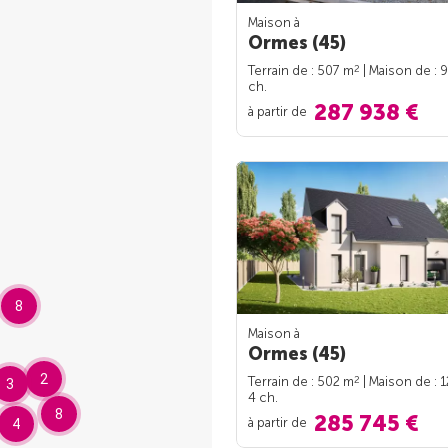
Maison à
Ormes (45)
2
Terrain de : 507 m
| Maison de : 
ch.
287 938 €
à partir de
8
Maison à
Ormes (45)
2
2
Terrain de : 502 m
| Maison de : 
3
4 ch.
8
285 745 €
à partir de
4