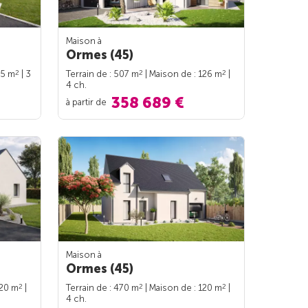
Maison à
Ormes (45)
2
2
2
95 m
| 3
Terrain de : 507 m
| Maison de : 126 m
|
4 ch.
358 689 €
à partir de
Maison à
Ormes (45)
2
2
2
120 m
|
Terrain de : 470 m
| Maison de : 120 m
|
4 ch.