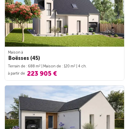
Maison à
Boësses (45)
2
2
Terrain de : 688 m
| Maison de : 120 m
| 4 ch.
223 905 €
à partir de