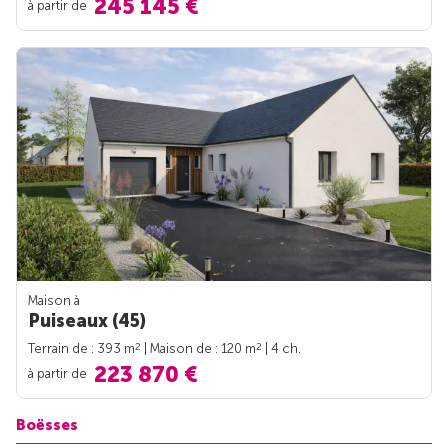
245 145 €
à partir de
Maison à
Puiseaux (45)
2
2
Terrain de : 393 m
| Maison de : 120 m
| 4 ch.
223 870 €
à partir de
Boësses