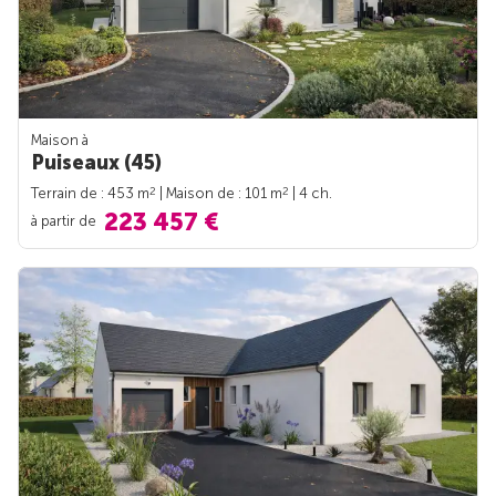
Maison à
Puiseaux (45)
2
2
Terrain de : 453 m
| Maison de : 101 m
| 4 ch.
223 457 €
à partir de