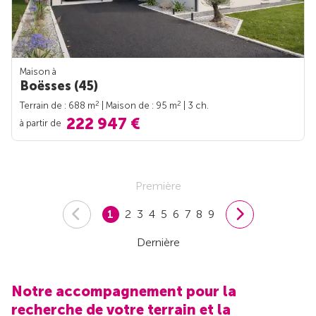
Maison à
Boësses (45)
2
2
Terrain de : 688 m
| Maison de : 95 m
| 3 ch.
222 947 €
à partir de
Première
1
2
3
4
5
6
7
8
9
Dernière
Notre accompagnement pour la
recherche de votre terrain et la