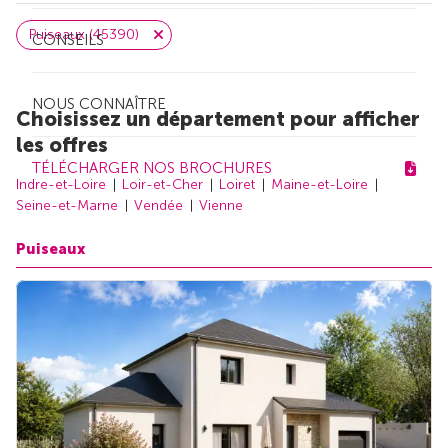
Puiseaux (45390)
CONSEILS
NOUS CONNAÎTRE
Choisissez un département pour afficher
les offres
TÉLÉCHARGER NOS BROCHURES
Indre-et-Loire
Loir-et-Cher
Loiret
Maine-et-Loire
Seine-et-Marne
Vendée
Vienne
Puiseaux