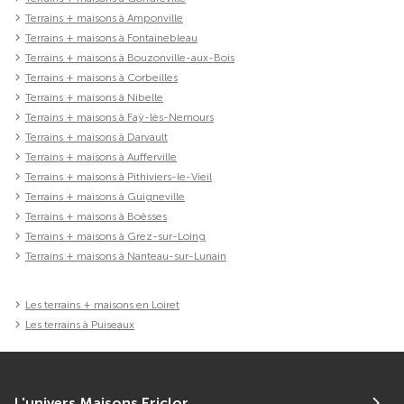
Terrains + maisons à Amponville
Terrains + maisons à Fontainebleau
Terrains + maisons à Bouzonville-aux-Bois
Terrains + maisons à Corbeilles
Terrains + maisons à Nibelle
Terrains + maisons à Faÿ-lès-Nemours
Terrains + maisons à Darvault
Terrains + maisons à Aufferville
Terrains + maisons à Pithiviers-le-Vieil
Terrains + maisons à Guigneville
Terrains + maisons à Boësses
Terrains + maisons à Grez-sur-Loing
Terrains + maisons à Nanteau-sur-Lunain
Les terrains + maisons en Loiret
Les terrains à Puiseaux
L'univers Maisons Ericlor