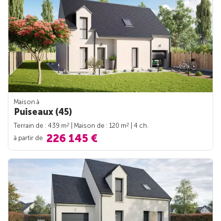
Maison à
Puiseaux (45)
2
2
Terrain de : 439 m
| Maison de : 120 m
| 4 ch.
226 145 €
à partir de