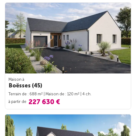
Maison à
Boësses (45)
2
2
Terrain de : 688 m
| Maison de : 120 m
| 4 ch.
227 630 €
à partir de