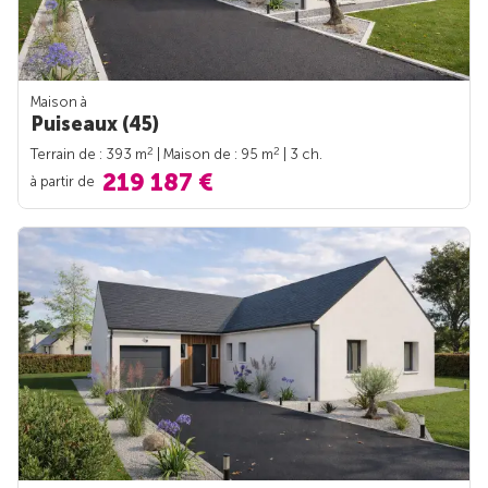
Maison à
Puiseaux (45)
2
2
Terrain de : 393 m
| Maison de : 95 m
| 3 ch.
219 187 €
à partir de