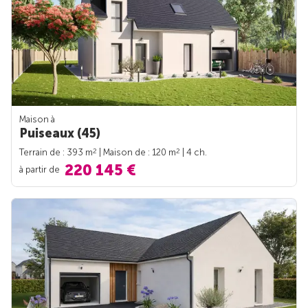
Maison à
Puiseaux (45)
2
2
Terrain de : 393 m
| Maison de : 120 m
| 4 ch.
220 145 €
à partir de