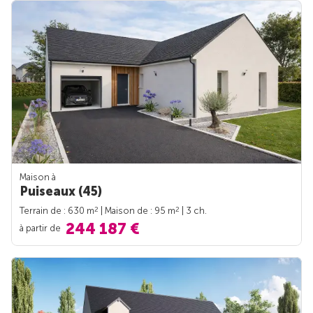
Maison à
Puiseaux (45)
2
2
Terrain de : 630 m
| Maison de : 95 m
| 3 ch.
244 187 €
à partir de