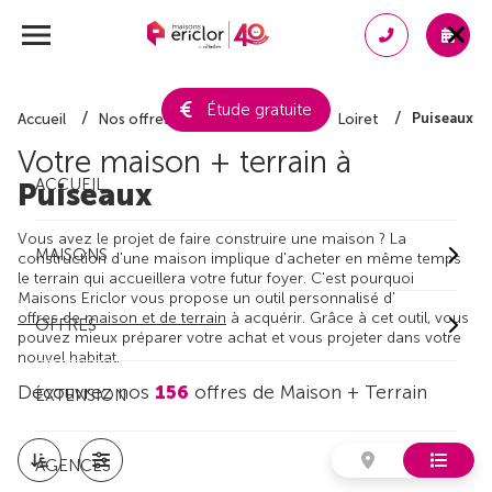
Étude gratuite
Puiseaux
Accueil
Nos offres de maison + terrain
Loiret
Votre maison + terrain à
ACCUEIL
Puiseaux
Vous avez le projet de faire construire une maison ? La
MAISONS
construction d'une maison implique d'acheter en même temps
le terrain qui accueillera votre futur foyer. C'est pourquoi
Maisons Ericlor vous propose un outil personnalisé d'
offres de maison et de terrain
à acquérir. Grâce à cet outil, vous
OFFRES
pouvez mieux préparer votre achat et vous projeter dans votre
nouvel habitat.
Découvrez nos
156
offres de Maison + Terrain
EXTENSION
AGENCES