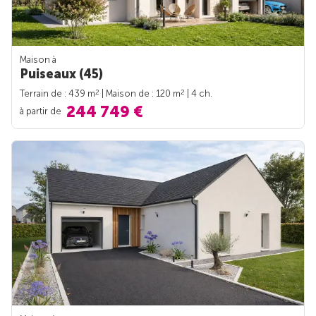
Maison à
Puiseaux (45)
2
2
Terrain de : 439 m
| Maison de : 120 m
| 4 ch.
244 749 €
à partir de