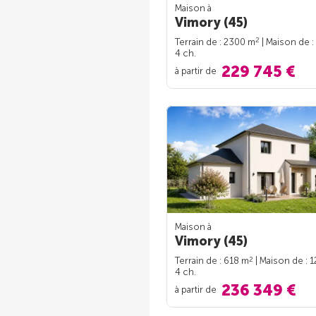
Maison à
Vimory (45)
2
Terrain de : 2300 m
| Maison de :
4 ch.
229 745 €
à partir de
Maison à
Vimory (45)
2
Terrain de : 618 m
| Maison de : 
4 ch.
236 349 €
à partir de