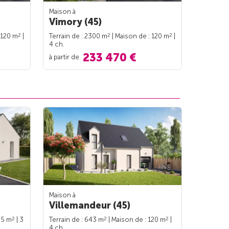
Maison à
Vimory (45)
2
2
2
 120 m
|
Terrain de : 2300 m
| Maison de : 120 m
|
4 ch.
233 470 €
à partir de
Maison à
Villemandeur (45)
2
2
2
95 m
| 3
Terrain de : 643 m
| Maison de : 120 m
|
4 ch.