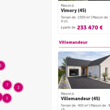
Maison à
Vimory (45)
2
Terrain de : 2300 m
| Maison de :
4 ch.
233 470 €
à partir de
Villemandeur
2
7
2
Maison à
Villemandeur (45)
3
2
Terrain de : 400 m
| Maison de : 
ch.