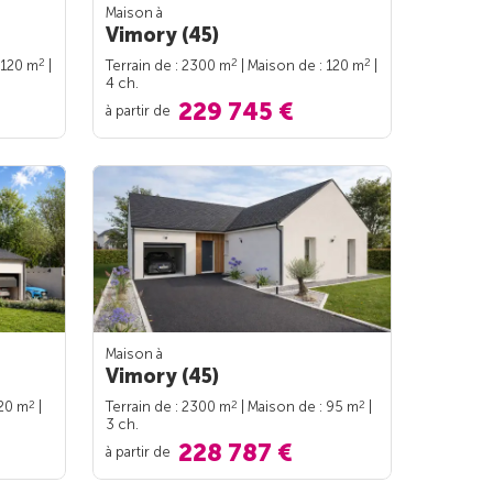
Maison à
Vimory (45)
2
2
2
 120 m
|
Terrain de : 2300 m
| Maison de : 120 m
|
4 ch.
229 745 €
à partir de
Maison à
Vimory (45)
2
2
2
120 m
|
Terrain de : 2300 m
| Maison de : 95 m
|
3 ch.
228 787 €
à partir de