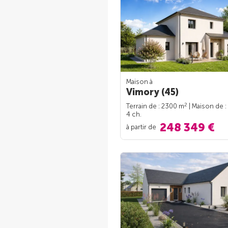
Maison à
Vimory (45)
2
Terrain de : 2300 m
| Maison de :
4 ch.
248 349 €
à partir de