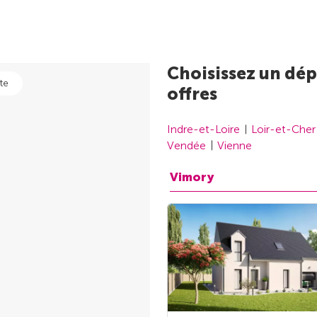
Choisissez un dép
te
offres
Indre-et-Loire
Loir-et-Cher
Vendée
Vienne
Vimory