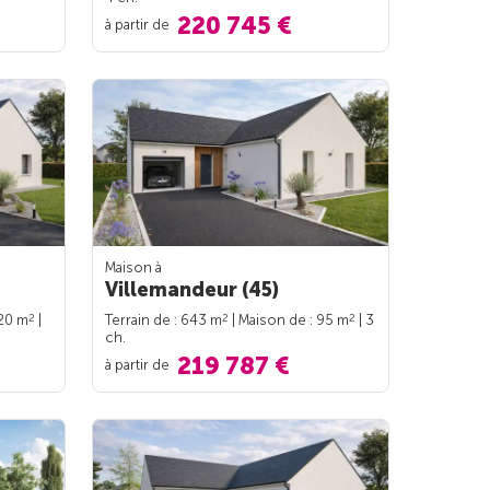
220 745 €
à partir de
Maison à
Villemandeur (45)
2
2
2
120 m
|
Terrain de : 643 m
| Maison de : 95 m
| 3
ch.
219 787 €
à partir de