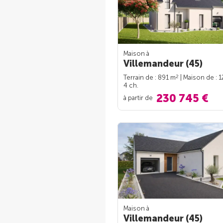
Maison à
Villemandeur (45)
2
Terrain de : 891 m
| Maison de : 
4 ch.
230 745 €
à partir de
Maison à
Villemandeur (45)