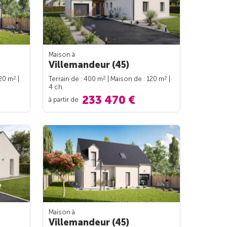
Maison à
Villemandeur (45)
2
2
2
120 m
|
Terrain de : 400 m
| Maison de : 120 m
|
4 ch.
233 470 €
à partir de
Maison à
Villemandeur (45)