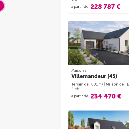
228 787 €
à partir de
Maison à
Villemandeur (45)
2
Terrain de : 891 m
| Maison de : 
4 ch.
234 470 €
à partir de