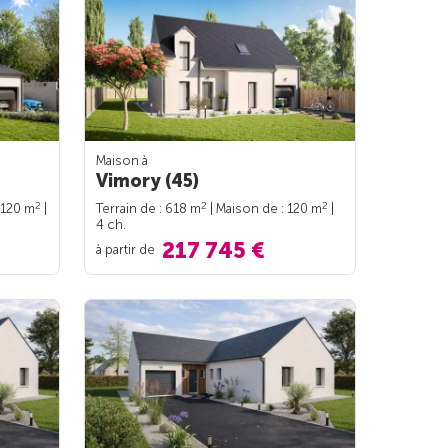
Maison à
Vimory (45)
2
2
2
 120 m
|
Terrain de : 618 m
| Maison de : 120 m
|
4 ch.
217 745 €
à partir de