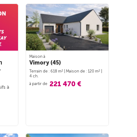
Maison à
n
Vimory (45)
y
2
2
Terrain de : 618 m
| Maison de : 120 m
|
4 ch.
221 470 €
à partir de
ifs à