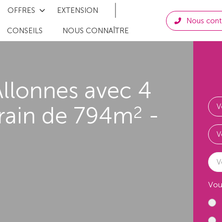
OFFRES
EXTENSION
Nous cont
CONSEILS
NOUS CONNAÎTRE
llonnes avec 4
rrain de 794m
-
2
V
Vou