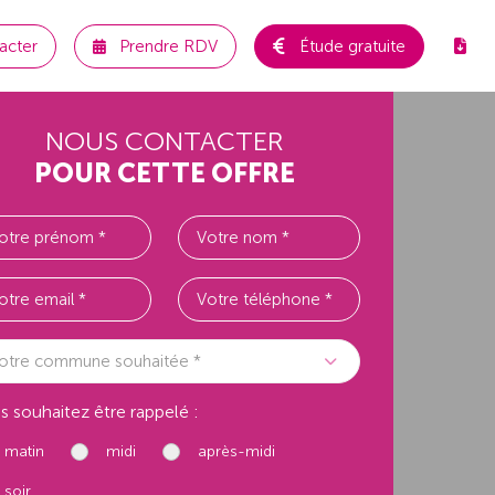
acter
Prendre RDV
Étude gratuite
NOUS CONTACTER
POUR CETTE OFFRE
otre commune souhaitée *
s souhaitez être rappelé :
matin
midi
après-midi
soir