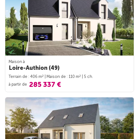
Maison à
Loire-Authion (49)
2
2
Terrain de : 406 m
| Maison de : 110 m
| 5 ch.
285 337 €
à partir de