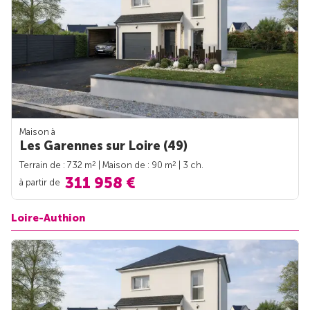
Maison à
Les Garennes sur Loire (49)
2
2
Terrain de : 732 m
| Maison de : 90 m
| 3 ch.
311 958 €
à partir de
Loire-Authion