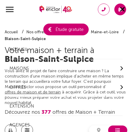
Étude gratuite
Accueil
Nos offres de maison + terrain
Maine-et-Loire
Blaison-Saint-Sulpice
Votre maison + terrain à
ACCUEIL
Blaison-Saint-Sulpice
MAISONS
Vous avez le projet de faire construire une maison ? La
construction d'une maison implique d'acheter en même temps
le terrain qui accueillera votre futur foyer. C'est pourquoi
Maisons Ericlor vous propose un outil personnalisé d'
OFFRES
offres de maison et de terrain
à acquérir. Grâce à cet outil, vous
pouvez mieux préparer votre achat et vous projeter dans votre
nouvel habitat.
EXTENSION
Découvrez nos
377
offres de Maison + Terrain
AGENCES