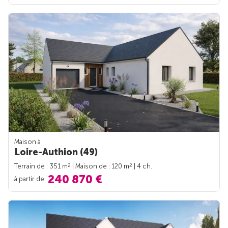
Maison à
Loire-Authion (49)
2
2
Terrain de : 351 m
| Maison de : 120 m
| 4 ch.
240 870 €
à partir de