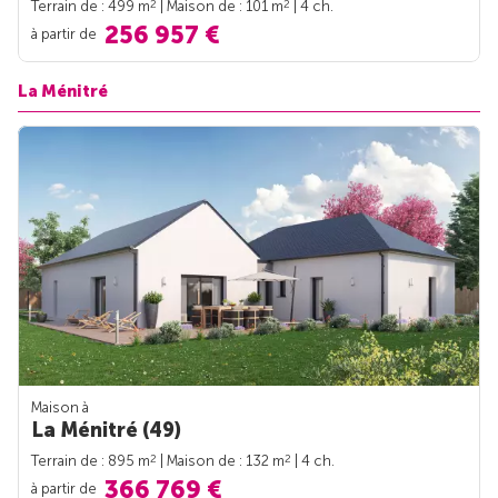
2
2
Terrain de : 499 m
| Maison de : 101 m
| 4 ch.
256 957 €
à partir de
La Ménitré
Maison à
La Ménitré (49)
2
2
Terrain de : 895 m
| Maison de : 132 m
| 4 ch.
366 769 €
à partir de