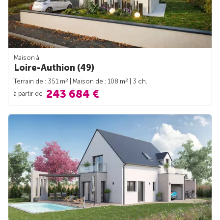
Maison à
Loire-Authion (49)
2
2
Terrain de : 351 m
| Maison de : 108 m
| 3 ch.
243 684 €
à partir de