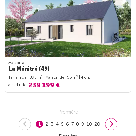
Maison à
La Ménitré (49)
2
2
Terrain de : 895 m
| Maison de : 95 m
| 4 ch.
239 199 €
à partir de
Première
1
2
3
4
5
6
7
8
9
10
20