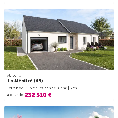
Maison à
La Ménitré (49)
2
2
Terrain de : 895 m
| Maison de : 87 m
| 3 ch.
232 310 €
à partir de