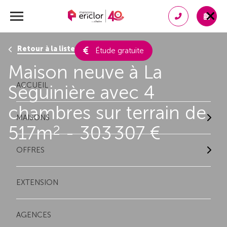
Retour à la liste des résultats
Étude gratuite
Maison neuve à La
ACCUEIL
Séguinière avec 4
chambres sur terrain de
MAISONS
517m
- 303 307 €
2
OFFRES
EXTENSION
AGENCES