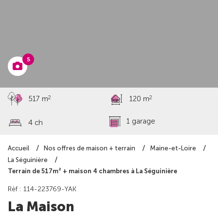
à partir de
303 307 €
5
2
2
517 m
120 m
1 garage
4 ch
Accueil
Nos offres de maison + terrain
Maine-et-Loire
La Séguinière
Terrain de 517m² + maison 4 chambres à La Séguinière
Rèf : 114-223769-YAK
La Maison