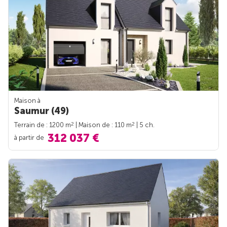
Maison à
Saumur (49)
2
2
Terrain de : 1200 m
| Maison de : 110 m
| 5 ch.
312 037 €
à partir de