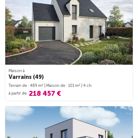
Maison à
Varrains (49)
2
2
Terrain de : 489 m
| Maison de : 101 m
| 4 ch.
218 457 €
à partir de