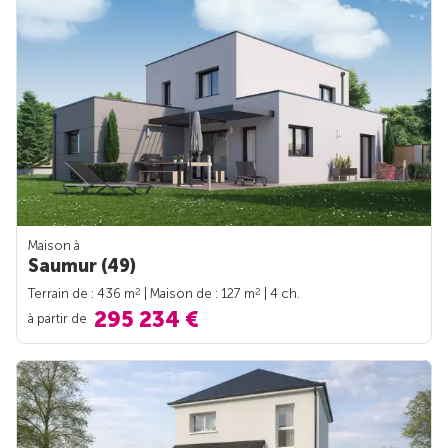
Maison à
Saumur (49)
2
2
Terrain de : 436 m
| Maison de : 127 m
| 4 ch.
295 234 €
à partir de