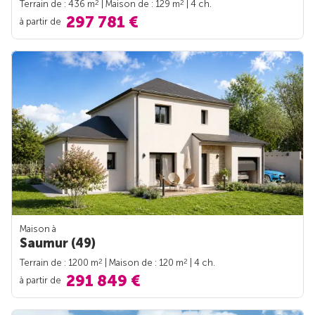
2
2
Terrain de : 436 m
| Maison de : 129 m
| 4 ch.
297 781 €
à partir de
Maison à
Saumur (49)
2
2
Terrain de : 1200 m
| Maison de : 120 m
| 4 ch.
291 849 €
à partir de