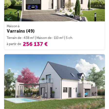
Maison à
Varrains (49)
2
2
Terrain de : 438 m
| Maison de : 110 m
| 5 ch.
256 137 €
à partir de