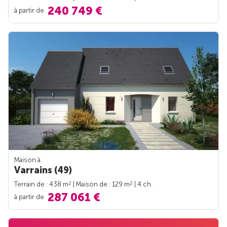
240 749 €
à partir de
Maison à
Varrains (49)
2
2
Terrain de : 438 m
| Maison de : 129 m
| 4 ch.
287 061 €
à partir de