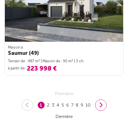
Maison à
Saumur (49)
2
2
Terrain de : 487 m
| Maison de : 90 m
| 3 ch.
223 998 €
à partir de
Première
1
2
3
4
5
6
7
8
9
10
Dernière