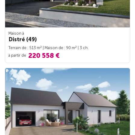
Maison à
Distré (49)
2
2
Terrain de : 513 m
| Maison de : 90 m
| 3 ch.
220 558 €
à partir de