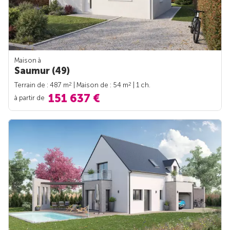
Maison à
Saumur (49)
2
2
Terrain de : 487 m
| Maison de : 54 m
| 1 ch.
151 637 €
à partir de