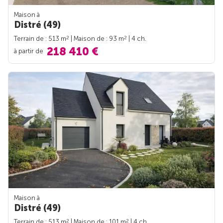
Maison à
Distré (49)
2
2
Terrain de : 513 m
| Maison de : 93 m
| 4 ch.
218 410 €
à partir de
Maison à
Distré (49)
2
2
Terrain de : 513 m
| Maison de : 101 m
| 4 ch.