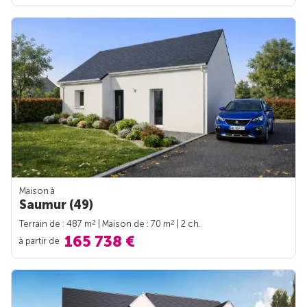
Maison à
Saumur (49)
2
2
Terrain de : 487 m
| Maison de : 70 m
| 2 ch.
165 738 €
à partir de