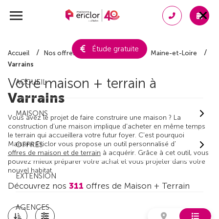
Étude gratuite
Accueil
Nos offres de maison + terrain
Maine-et-Loire
Varrains
Votre maison + terrain à
ACCUEIL
Varrains
MAISONS
Vous avez le projet de faire construire une maison ? La
construction d'une maison implique d'acheter en même temps
le terrain qui accueillera votre futur foyer. C'est pourquoi
Maisons Ericlor vous propose un outil personnalisé d'
OFFRES
offres de maison et de terrain
à acquérir. Grâce à cet outil, vous
pouvez mieux préparer votre achat et vous projeter dans votre
nouvel habitat.
EXTENSION
Découvrez nos
311
offres de Maison + Terrain
AGENCES