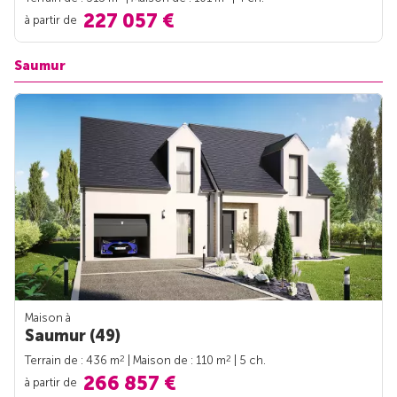
227 057 €
à partir de
Saumur
Maison à
Saumur (49)
2
2
Terrain de : 436 m
| Maison de : 110 m
| 5 ch.
266 857 €
à partir de