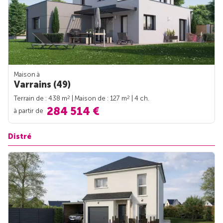
Maison à
Varrains (49)
2
2
Terrain de : 438 m
| Maison de : 127 m
| 4 ch.
284 514 €
à partir de
Distré