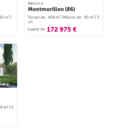
Maison à
Montmorillon (86)
2
2
2
110 m
|
Terrain de : 468 m
| Maison de : 90 m
| 3
ch.
172 975 €
à partir de
2
98 m
| 4