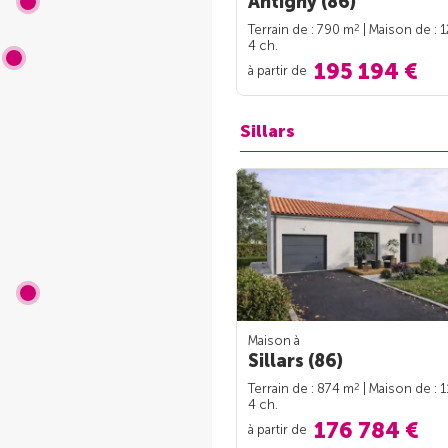
Antigny (86)
2
Terrain de : 790 m
| Maison de : 
4 ch.
195 194 €
à partir de
Sillars
Maison à
Sillars (86)
2
Terrain de : 874 m
| Maison de : 
4 ch.
176 784 €
à partir de