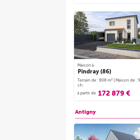
Maison à
Pindray (86)
2
Terrain de : 808 m
| Maison de : 
ch.
172 879 €
à partir de
Antigny