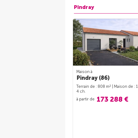
Pindray
Maison à
Pindray (86)
2
Terrain de : 808 m
| Maison de : 
4 ch.
173 288 €
à partir de