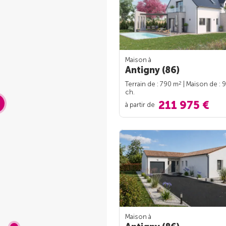
Maison à
Antigny (86)
2
Terrain de : 790 m
| Maison de : 
ch.
211 975 €
à partir de
Maison à