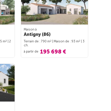
Maison à
Antigny (86)
2
2
2
95 m
| 2
Terrain de : 790 m
| Maison de : 93 m
| 3
ch.
195 698 €
à partir de