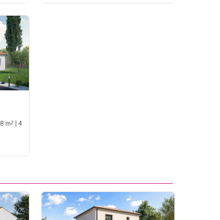
2
98 m
| 4