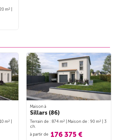
2
120 m
|
Maison à
Sillars (86)
2
2
2
110 m
|
Terrain de : 874 m
| Maison de : 90 m
| 3
ch.
176 375 €
à partir de