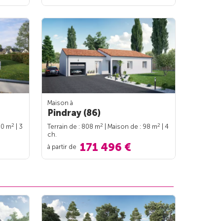
Maison à
Pindray (86)
2
2
2
90 m
| 3
Terrain de : 808 m
| Maison de : 98 m
| 4
ch.
171 496 €
à partir de