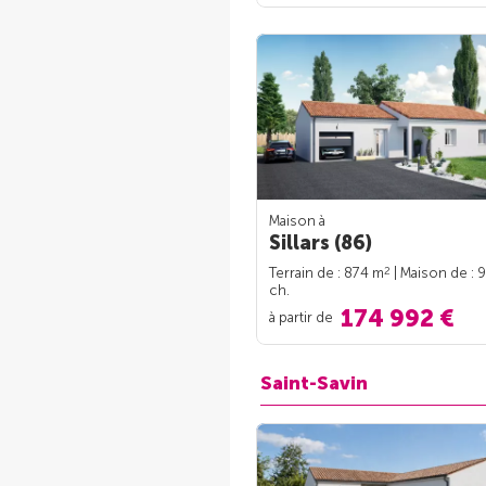
Maison à
Sillars (86)
2
Terrain de : 874 m
| Maison de : 
ch.
174 992 €
à partir de
Saint-Savin