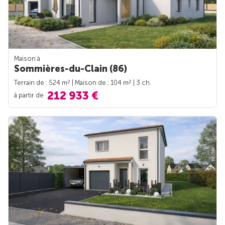
Maison à
Sommières-du-Clain (86)
2
2
Terrain de : 524 m
| Maison de : 104 m
| 3 ch.
212 933 €
à partir de