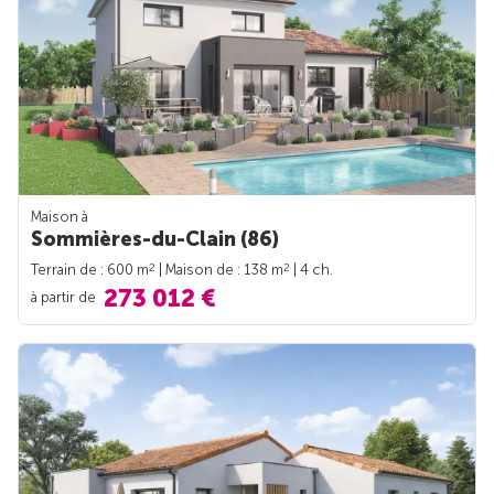
Maison à
Sommières-du-Clain (86)
2
2
Terrain de : 600 m
| Maison de : 138 m
| 4 ch.
273 012 €
à partir de