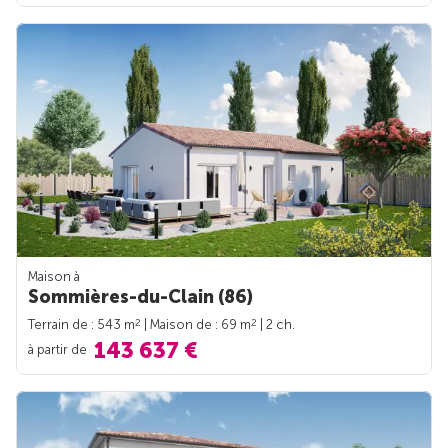
Maison à
Sommières-du-Clain (86)
2
2
Terrain de : 543 m
| Maison de : 69 m
| 2 ch.
143 637 €
à partir de