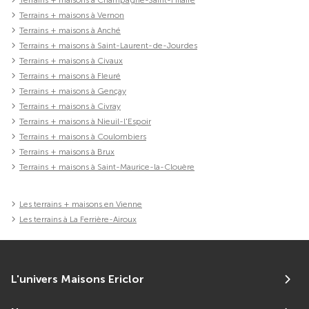
Terrains + maisons à Vernon
Terrains + maisons à Anché
Terrains + maisons à Saint-Laurent-de-Jourdes
Terrains + maisons à Civaux
Terrains + maisons à Fleuré
Terrains + maisons à Gençay
Terrains + maisons à Civray
Terrains + maisons à Nieuil-l'Espoir
Terrains + maisons à Coulombiers
Terrains + maisons à Brux
Terrains + maisons à Saint-Maurice-la-Clouère
Les terrains + maisons en Vienne
Les terrains à La Ferrière-Airoux
L'univers Maisons Ericlor