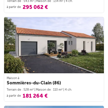
2
2
Terrain de : 543 m
| Maison de : 134 m
| 4 ch.
295 062 €
à partir de
Maison à
Sommières-du-Clain (86)
2
2
Terrain de : 528 m
| Maison de : 110 m
| 4 ch.
181 264 €
à partir de