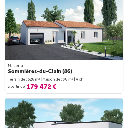
Maison à
Sommières-du-Clain (86)
2
2
Terrain de : 528 m
| Maison de : 98 m
| 4 ch.
179 472 €
à partir de