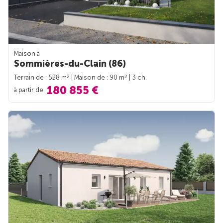
Maison à
Sommières-du-Clain (86)
2
2
Terrain de : 528 m
| Maison de : 90 m
| 3 ch.
180 855 €
à partir de