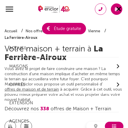
Étude gratuite
Accueil
Nos offres de maison + terrain
Vienne
La Ferrière-Airoux
Votre maison + terrain à
La
ACCUEIL
Ferrière-Airoux
MAISONS
Vous avez le projet de faire construire une maison ? La
construction d'une maison implique d'acheter en même temps
le terrain qui accueillera votre futur foyer. C'est pourquoi
Maisons Ericlor vous propose un outil personnalisé d'
OFFRES
offres de maison et de terrain
à acquérir. Grâce à cet outil, vous
pouvez mieux préparer votre achat et vous projeter dans votre
nouvel habitat.
EXTENSION
Découvrez nos
338
offres de Maison + Terrain
AGENCES