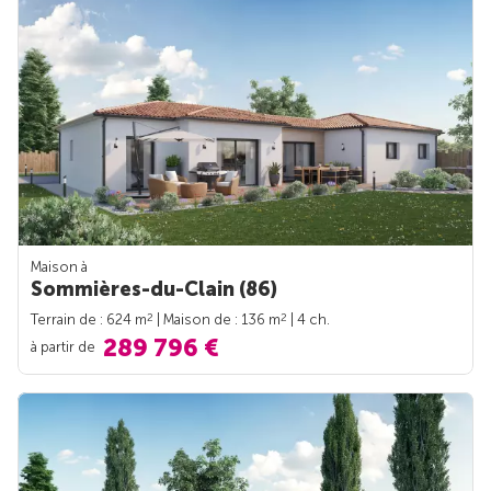
Maison à
Sommières-du-Clain (86)
2
2
Terrain de : 624 m
| Maison de : 136 m
| 4 ch.
289 796 €
à partir de