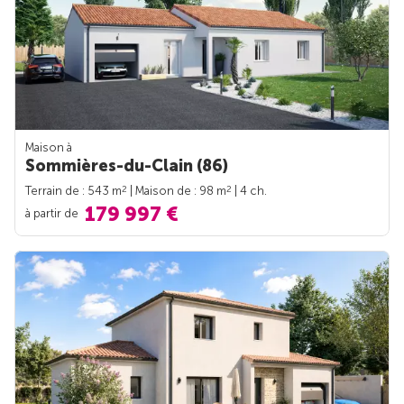
Maison à
Sommières-du-Clain (86)
2
2
Terrain de : 543 m
| Maison de : 98 m
| 4 ch.
179 997 €
à partir de