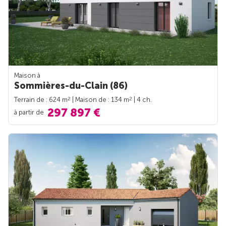
Maison à
Sommières-du-Clain (86)
2
2
Terrain de : 624 m
| Maison de : 134 m
| 4 ch.
297 897 €
à partir de