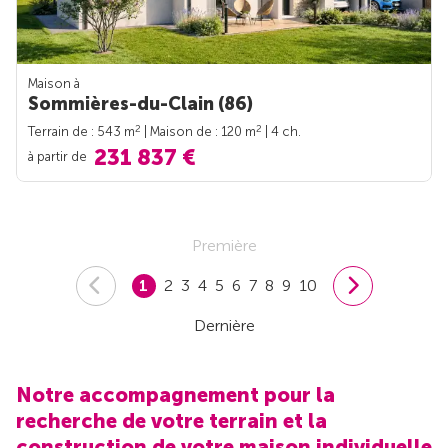
Maison à
Sommières-du-Clain (86)
2
2
Terrain de : 543 m
| Maison de : 120 m
| 4 ch.
231 837 €
à partir de
Première
1
2
3
4
5
6
7
8
9
10
Dernière
Notre accompagnement pour la
recherche de votre terrain et la
construction de votre maison individuelle