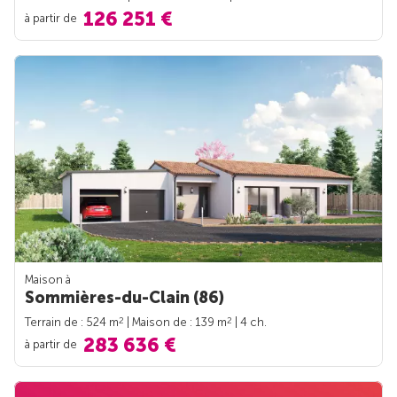
126 251 €
à partir de
Maison à
Sommières-du-Clain (86)
2
2
Terrain de : 524 m
| Maison de : 139 m
| 4 ch.
283 636 €
à partir de