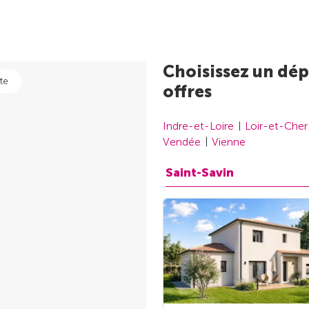
Choisissez un dép
te
offres
Indre-et-Loire
Loir-et-Cher
Vendée
Vienne
Saint-Savin