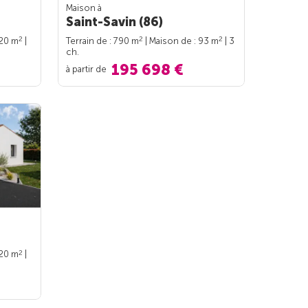
Maison à
Saint-Savin (86)
2
2
2
120 m
|
Terrain de : 790 m
| Maison de : 93 m
| 3
ch.
195 698 €
à partir de
2
120 m
|