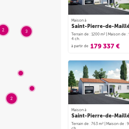
Maison à
Saint-Pierre-de-Maillé
2
3
2
Terrain de : 1200 m
| Maison de :
4 ch.
179 337 €
à partir de
2
Maison à
Saint-Pierre-de-Maillé
2
Terrain de : 763 m
| Maison de : 
ch.