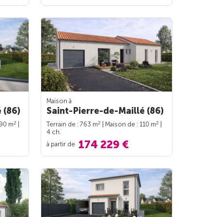
Maison à
 (86)
Saint-Pierre-de-Maillé (86)
2
2
2
 90 m
|
Terrain de : 763 m
| Maison de : 110 m
|
4 ch.
174 229 €
à partir de