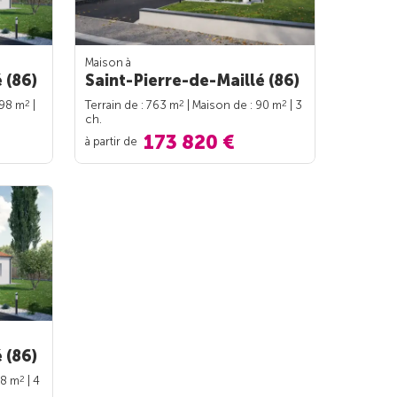
Maison à
 (86)
Saint-Pierre-de-Maillé (86)
2
2
2
 98 m
|
Terrain de : 763 m
| Maison de : 90 m
| 3
ch.
173 820 €
à partir de
 (86)
2
98 m
| 4