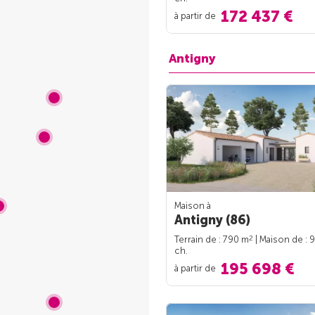
172 437 €
à partir de
Antigny
Maison à
Antigny (86)
2
Terrain de : 790 m
| Maison de : 
ch.
195 698 €
à partir de