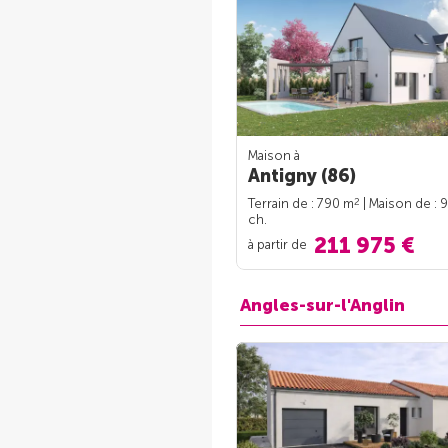
Maison à
Antigny (86)
2
Terrain de : 790 m
| Maison de : 
ch.
211 975 €
à partir de
Angles-sur-l'Anglin