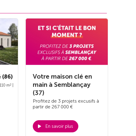
Votre maison clé en
 (86)
main à Semblançay
2
 110 m
|
(37)
Profitez de 3 projets excusifs à
partir de 267 000 €
En savoir plus