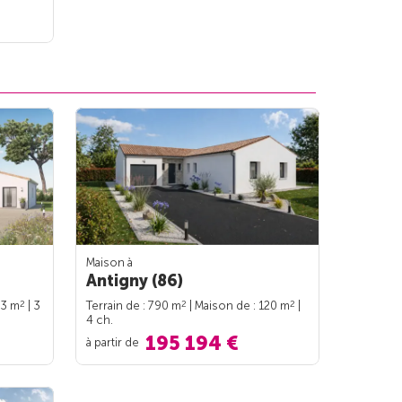
Maison à
Antigny (86)
2
2
2
93 m
| 3
Terrain de : 790 m
| Maison de : 120 m
|
4 ch.
195 194 €
à partir de