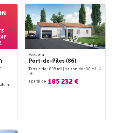
Maison à
n
Port-de-Piles (86)
y
2
2
Terrain de : 808 m
| Maison de : 98 m
| 4
ch.
185 232 €
à partir de
ifs à