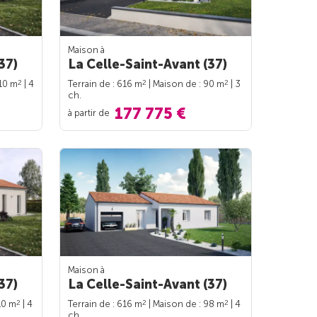
Maison à
37)
La Celle-Saint-Avant (37)
2
2
2
110 m
| 4
Terrain de : 616 m
| Maison de : 90 m
| 3
ch.
177 775 €
à partir de
Maison à
37)
La Celle-Saint-Avant (37)
2
2
2
10 m
| 4
Terrain de : 616 m
| Maison de : 98 m
| 4
ch.