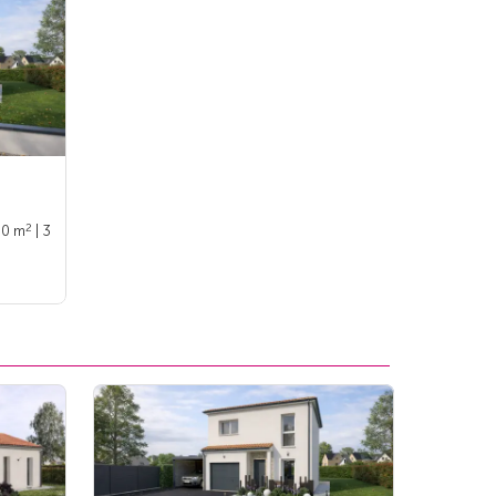
2
90 m
| 3