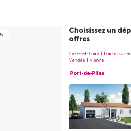
Choisissez un dép
te
offres
Indre-et-Loire
Loir-et-Cher
Vendée
Vienne
Port-de-Piles