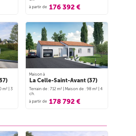
176 392 €
à partir de
Maison à
37)
La Celle-Saint-Avant (37)
2
2
2
90 m
| 3
Terrain de : 712 m
| Maison de : 98 m
| 4
ch.
178 792 €
à partir de