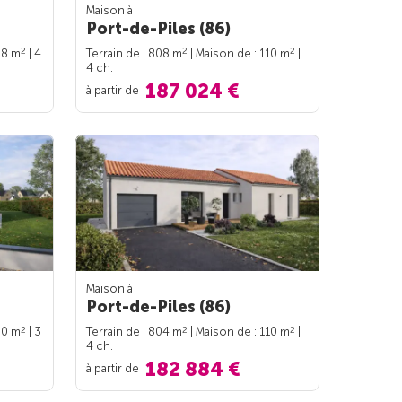
Maison à
Port-de-Piles (86)
2
2
2
98 m
| 4
Terrain de : 808 m
| Maison de : 110 m
|
4 ch.
187 024 €
à partir de
Maison à
Port-de-Piles (86)
2
2
2
90 m
| 3
Terrain de : 804 m
| Maison de : 110 m
|
4 ch.
182 884 €
à partir de