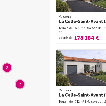
Maison à
La Celle-Saint-Avant (
2
Terrain de : 616 m
| Maison de : 
ch.
178 184 €
à partir de
2
2
Maison à
La Celle-Saint-Avant (
2
Terrain de : 712 m
| Maison de : 1
ch.