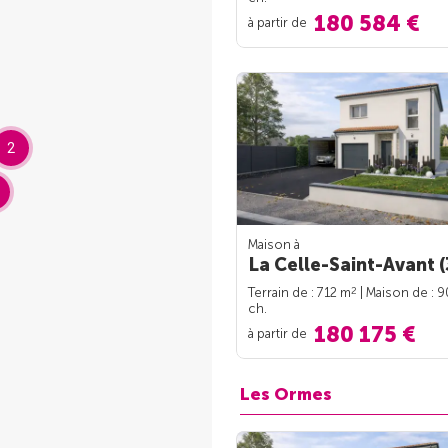
180 584 €
à partir de
2
Maison à
La Celle-Saint-Avant (
2
Terrain de : 712 m
| Maison de : 
ch.
180 175 €
à partir de
Les Ormes