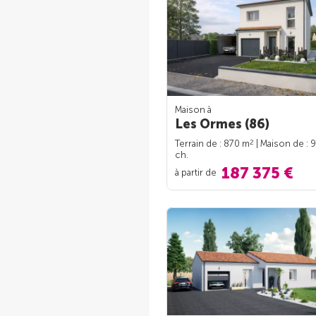
Maison à
Les Ormes (86)
2
Terrain de : 870 m
| Maison de : 
ch.
187 375 €
à partir de