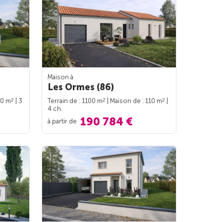
Maison à
Les Ormes (86)
2
2
2
90 m
| 3
Terrain de : 1100 m
| Maison de : 110 m
|
4 ch.
190 784 €
à partir de