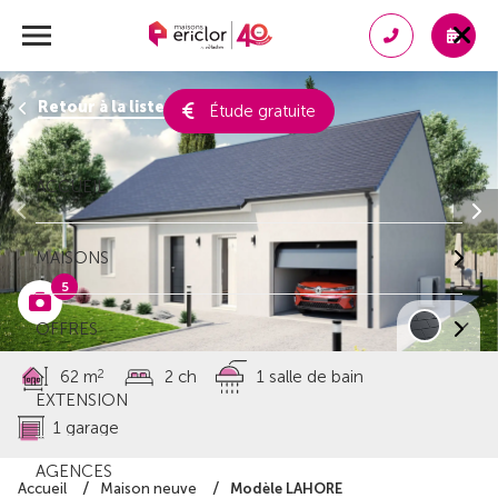
Retour à la liste des résultats
Étude gratuite
ACCUEIL
MAISONS
5
OFFRES
2
62 m
2 ch
1 salle de bain
EXTENSION
1 garage
AGENCES
Modèle LAHORE
Accueil
Maison neuve