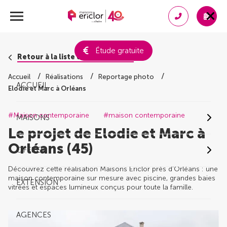
Étude gratuite
Retour à la liste des réalisations
Accueil
Réalisations
Reportage photo
ACCUEIL
Elodie et Marc à Orléans
#Maison contemporaine
#maison contemporaine
MAISONS
Le projet de Elodie et Marc à
Orléans (45)
OFFRES
Découvrez cette réalisation Maisons Ericlor près d'Orléans : une
maison contemporaine sur mesure avec piscine, grandes baies
EXTENSION
vitrées et espaces lumineux conçus pour toute la famille.
AGENCES