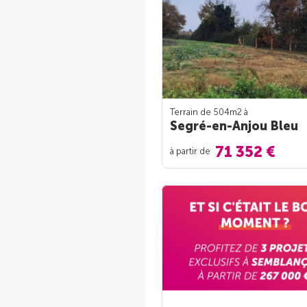
Terrain de 504m
2
à
Segré-en-Anjou Bleu
71 352 €
à partir de