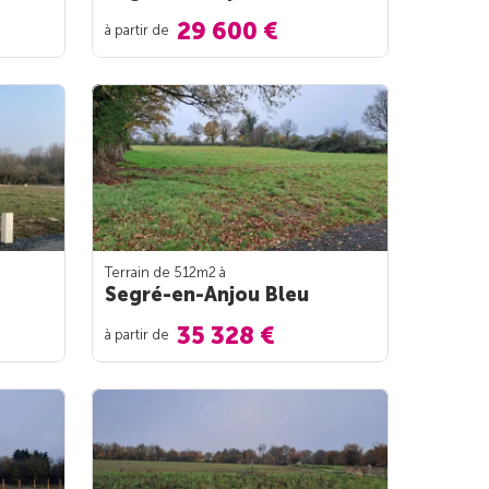
29 600 €
à partir de
Terrain de 512m
2
à
Segré-en-Anjou Bleu
35 328 €
à partir de