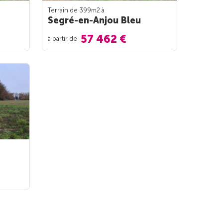
Terrain de 399m
2
à
Segré-en-Anjou Bleu
57 462 €
à partir de