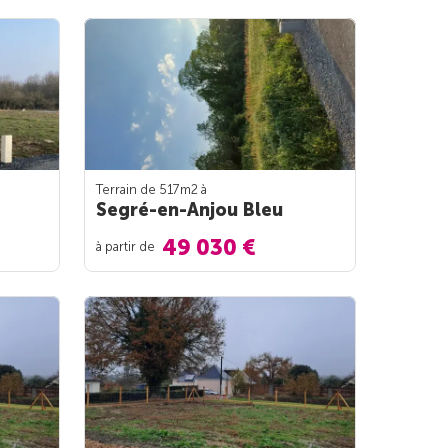
Terrain de 517m
2
à
Segré-en-Anjou Bleu
49 030 €
à partir de