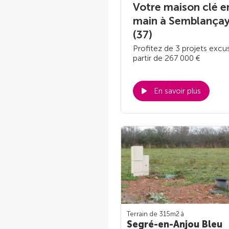
Votre maison clé e
main à Semblança
(37)
Profitez de 3 projets excus
partir de 267 000 €
En savoir plus
Terrain de 315m
2
à
Segré-en-Anjou Bleu