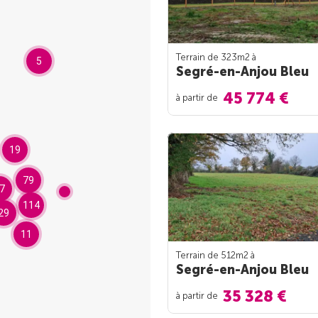
Terrain de 323m
2
à
5
Segré-en-Anjou Bleu
45 774 €
à partir de
19
79
7
114
29
11
Terrain de 512m
2
à
Segré-en-Anjou Bleu
35 328 €
à partir de