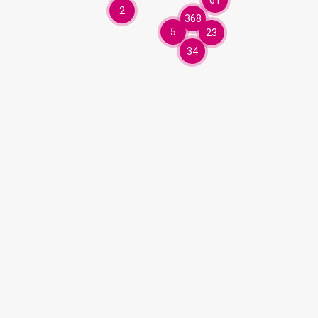
61
2
368
5
23
34