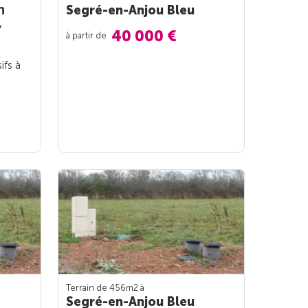
n
Segré-en-Anjou Bleu
y
40 000 €
à partir de
ifs à
Terrain de 456m
2
à
Segré-en-Anjou Bleu