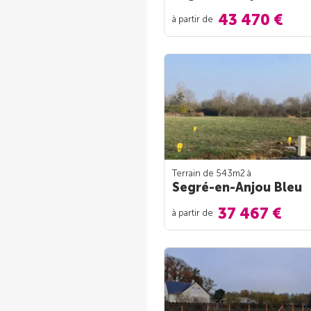
43 470 €
à partir de
Terrain de 543m
2
à
Segré-en-Anjou Bleu
37 467 €
à partir de