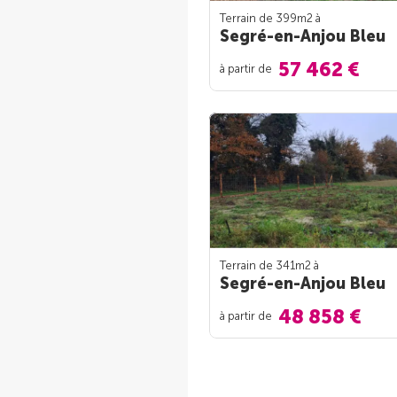
Terrain de 399m
2
à
Segré-en-Anjou Bleu
57 462 €
à partir de
Terrain de 341m
2
à
Segré-en-Anjou Bleu
48 858 €
à partir de