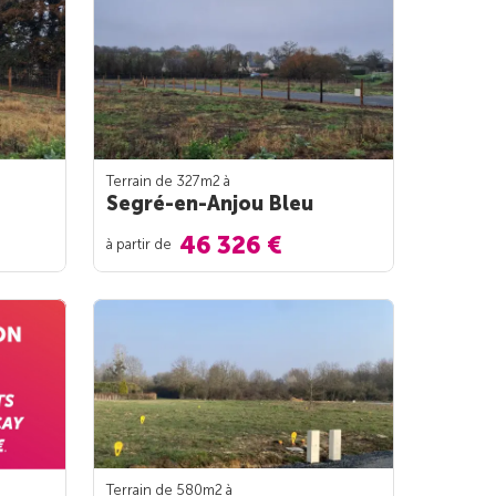
Terrain de 327m
2
à
Segré-en-Anjou Bleu
46 326 €
à partir de
Terrain de 580m
2
à