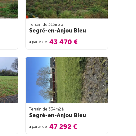
Terrain de 315m
2
à
Segré-en-Anjou Bleu
43 470 €
à partir de
Terrain de 334m
2
à
Segré-en-Anjou Bleu
47 292 €
à partir de