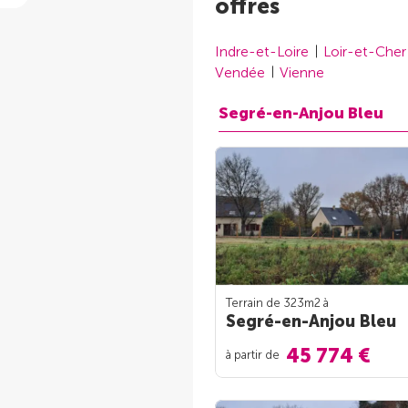
offres
Indre-et-Loire
Loir-et-Cher
Vendée
Vienne
Segré-en-Anjou Bleu
Terrain de 323m
2
à
Segré-en-Anjou Bleu
45 774 €
à partir de