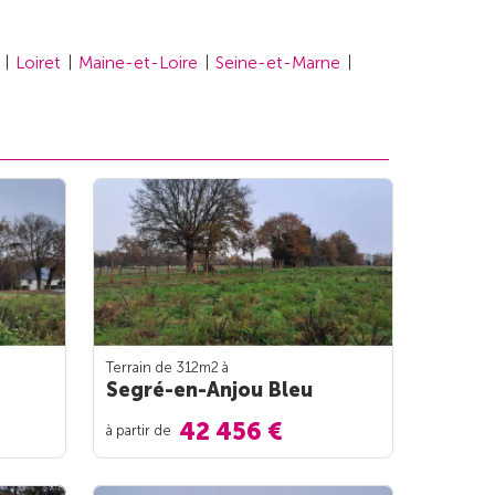
Loiret
Maine-et-Loire
Seine-et-Marne
Terrain de 312m
2
à
Segré-en-Anjou Bleu
42 456 €
à partir de