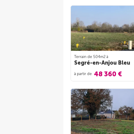
Terrain de 504m
2
à
Segré-en-Anjou Bleu
48 360 €
à partir de