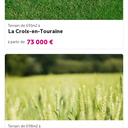
Terrain de 691m
2
à
La Croix-en-Touraine
73 000 €
à partir de
Terrain de 698m
2
à