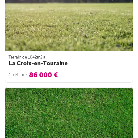
Terrain de 1042m
2
à
La Croix-en-Touraine
86 000 €
à partir de