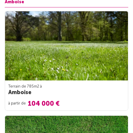
Amboise
Terrain de 785m
2
à
Amboise
104 000 €
à partir de