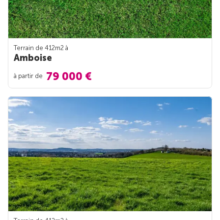
Terrain de 412m
2
à
Amboise
79 000 €
à partir de