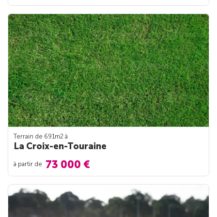
Terrain de 691m
2
à
La Croix-en-Touraine
73 000 €
à partir de