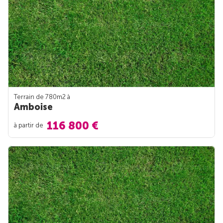
Terrain de 780m
2
à
Amboise
116 800 €
à partir de