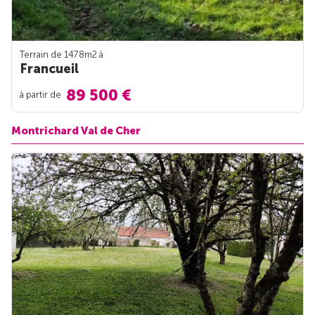
Terrain de 1478m
2
à
Francueil
89 500 €
à partir de
Montrichard Val de Cher