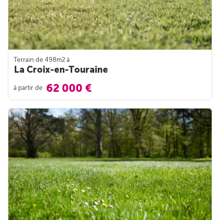
Terrain de 498m
2
à
La Croix-en-Touraine
62 000 €
à partir de