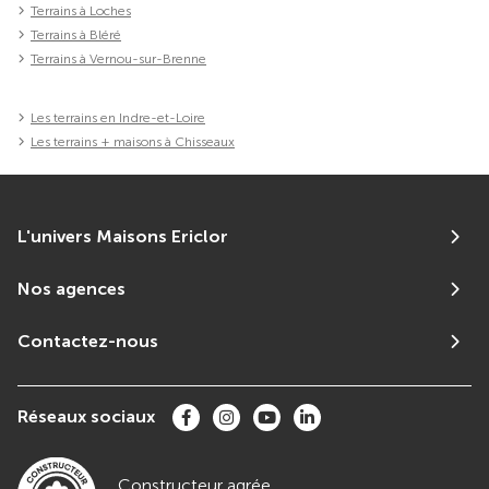
Terrains à Loches
Terrains à Bléré
Terrains à Vernou-sur-Brenne
Les terrains en Indre-et-Loire
Les terrains + maisons à Chisseaux
L'univers Maisons Ericlor
Nos agences
Contactez-nous
Réseaux sociaux
Constructeur agrée