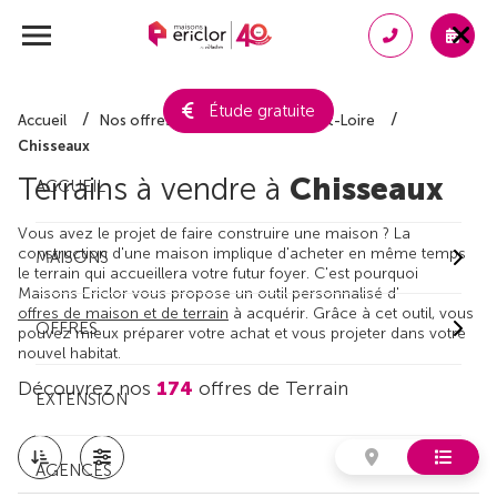
Étude gratuite
Accueil
Nos offres de terrain
Indre-et-Loire
Chisseaux
Terrains à vendre à
Chisseaux
ACCUEIL
Vous avez le projet de faire construire une maison ? La
construction d'une maison implique d'acheter en même temps
MAISONS
le terrain qui accueillera votre futur foyer. C'est pourquoi
Maisons Ericlor vous propose un outil personnalisé d'
offres de maison et de terrain
à acquérir. Grâce à cet outil, vous
OFFRES
pouvez mieux préparer votre achat et vous projeter dans votre
nouvel habitat.
Découvrez nos
174
offres de Terrain
EXTENSION
AGENCES