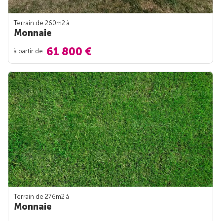
Terrain de 260m
2
à
Monnaie
61 800 €
à partir de
Terrain de 276m
2
à
Monnaie