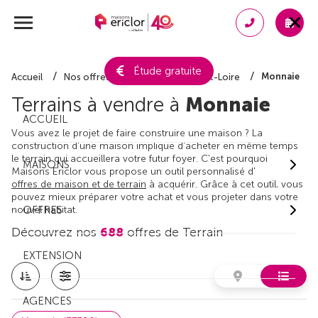
Étude gratuite
Monnaie
Accueil
Nos offres de terrain
Indre-et-Loire
Terrains à vendre à
Monnaie
ACCUEIL
Vous avez le projet de faire construire une maison ? La
construction d'une maison implique d'acheter en même temps
le terrain qui accueillera votre futur foyer. C'est pourquoi
MAISONS
Maisons Ericlor vous propose un outil personnalisé d'
offres de maison et de terrain
à acquérir. Grâce à cet outil, vous
pouvez mieux préparer votre achat et vous projeter dans votre
nouvel habitat.
OFFRES
Découvrez nos
688
offres de Terrain
EXTENSION
AGENCES