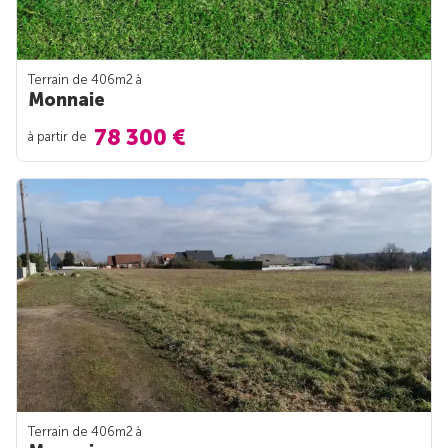
Terrain de 406m
2
à
Monnaie
78 300 €
à partir de
Terrain de 406m
2
à