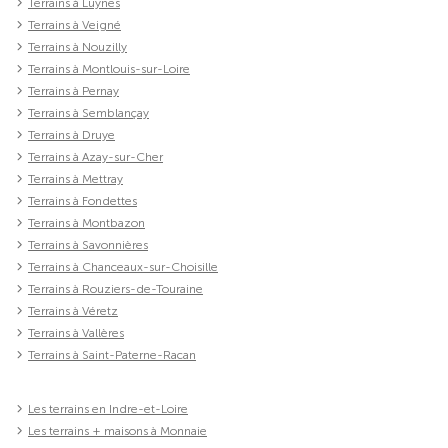
Terrains à Luynes
Terrains à Veigné
Terrains à Nouzilly
Terrains à Montlouis-sur-Loire
Terrains à Pernay
Terrains à Semblançay
Terrains à Druye
Terrains à Azay-sur-Cher
Terrains à Mettray
Terrains à Fondettes
Terrains à Montbazon
Terrains à Savonnières
Terrains à Chanceaux-sur-Choisille
Terrains à Rouziers-de-Touraine
Terrains à Véretz
Terrains à Vallères
Terrains à Saint-Paterne-Racan
Les terrains en Indre-et-Loire
Les terrains + maisons à Monnaie