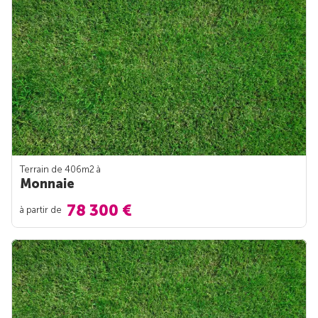
Terrain de 406m
2
à
Monnaie
78 300 €
à partir de