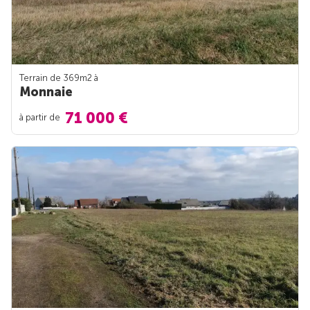
Terrain de 369m
2
à
Monnaie
71 000 €
à partir de