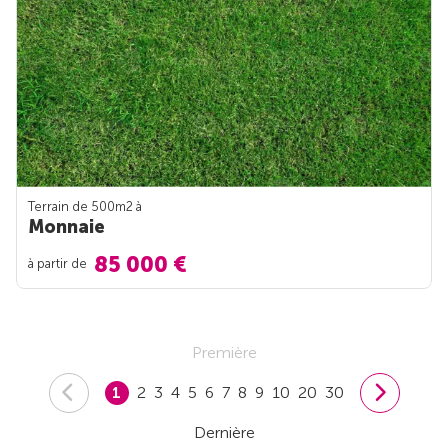
Terrain de 500m
2
à
Monnaie
85 000 €
à partir de
Première
1
2
3
4
5
6
7
8
9
10
20
30
Dernière