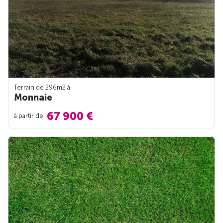
Terrain de 296m
2
à
Monnaie
67 900 €
à partir de