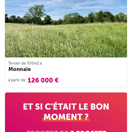
Terrain de 956m
2
à
Monnaie
126 000 €
à partir de