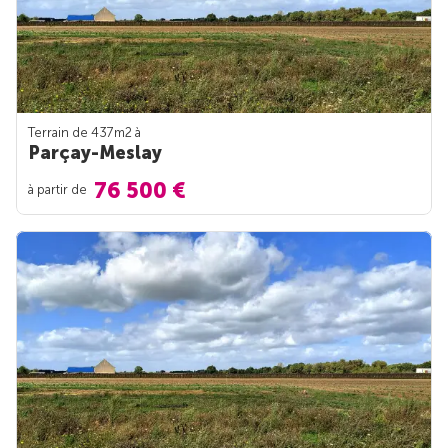
Terrain de 437m
2
à
Parçay-Meslay
76 500 €
à partir de