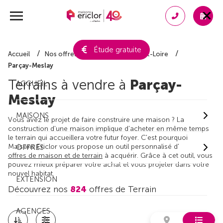
Étude gratuite
Accueil
Nos offres de terrain
Indre-et-Loire
Parçay-Meslay
Terrains à vendre à
Parçay-
ACCUEIL
Meslay
MAISONS
Vous avez le projet de faire construire une maison ? La
construction d'une maison implique d'acheter en même temps
le terrain qui accueillera votre futur foyer. C'est pourquoi
Maisons Ericlor vous propose un outil personnalisé d'
OFFRES
offres de maison et de terrain
à acquérir. Grâce à cet outil, vous
pouvez mieux préparer votre achat et vous projeter dans votre
nouvel habitat.
EXTENSION
Découvrez nos
824
offres de Terrain
AGENCES