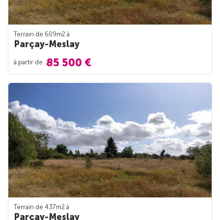
Terrain de 609m
2
à
Parçay-Meslay
85 500 €
à partir de
Terrain de 437m
2
à
Parçay-Meslay