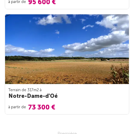
95 600 €
à partir de
Terrain de 317m
2
à
Notre-Dame-d'Oé
73 300 €
à partir de
Première