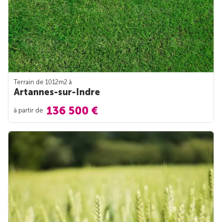
Terrain de 1012m
2
à
Artannes-sur-Indre
136 500 €
à partir de