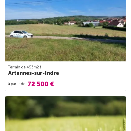
Terrain de 453m
2
à
Artannes-sur-Indre
72 500 €
à partir de