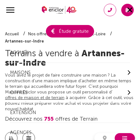
Étude gratuite
Accueil
Nos offres de terrain
Indre-et-Loire
Artannes-sur-Indre
Terrains à vendre à
Artannes-
ACCUEIL
sur-Indre
MAISONS
Vous avez le projet de faire construire une maison ? La
construction d'une maison implique d'acheter en même temps
le terrain qui accueillera votre futur foyer. C'est pourquoi
Maisons Ericlor vous propose un outil personnalisé d'
OFFRES
offres de maison et de terrain
à acquérir. Grâce à cet outil, vous
pouvez mieux préparer votre achat et vous projeter dans votre
nouvel habitat.
EXTENSION
Découvrez nos
755
offres de Terrain
AGENCES