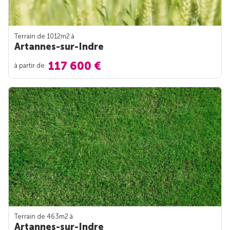
Terrain de 1012m
2
à
Artannes-sur-Indre
117 600 €
à partir de
Terrain de 463m
2
à
Artannes-sur-Indre