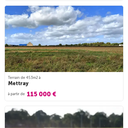
Terrain de 453m
2
à
Mettray
115 000 €
à partir de