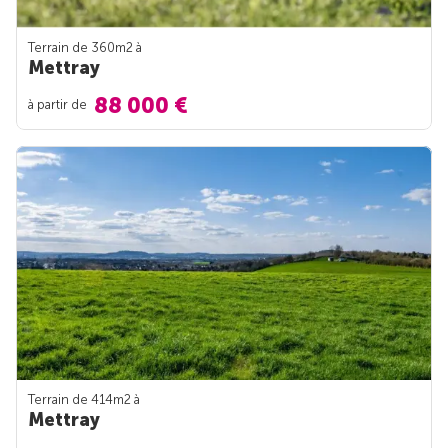
Terrain de 360m
2
à
Mettray
88 000 €
à partir de
Terrain de 414m
2
à
Mettray