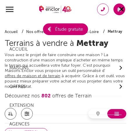
Étude gratuite
Mettray
Accueil
Nos offres de terrain
Indre-et-Loire
Terrains à vendre à
Mettray
ACCUEIL
Vous avez le projet de faire construire une maison ? La
construction d'une maison implique d'acheter en même temps
le terrain qui accueillera votre futur foyer. C'est pourquoi
MAISONS
Maisons Ericlor vous propose un outil personnalisé d'
offres de maison et de terrain
à acquérir. Grâce à cet outil, vous
pouvez mieux préparer votre achat et vous projeter dans votre
nouvel habitat.
OFFRES
Découvrez nos
802
offres de Terrain
EXTENSION
AGENCES