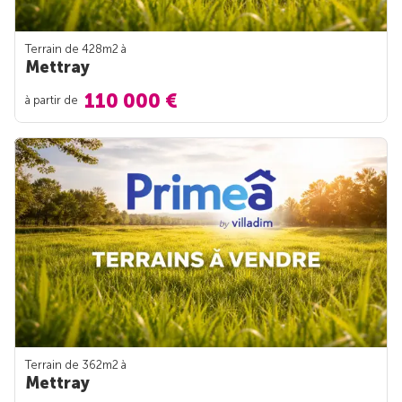
Terrain de 428m
2
à
Mettray
110 000 €
à partir de
Terrain de 362m
2
à
Mettray