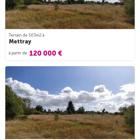
Terrain de 503m
2
à
Mettray
120 000 €
à partir de