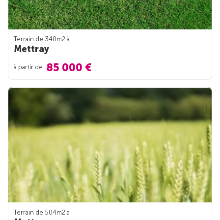
Terrain de 340m
2
à
Mettray
85 000 €
à partir de
Terrain de 504m
2
à