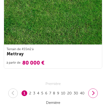
Terrain de 455m
2
à
Mettray
80 000 €
à partir de
Première
1
2
3
4
5
6
7
8
9
10
20
30
40
Dernière