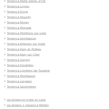
Terrains à Notre-Dame-d'Oé
Terrains à Luynes
Terrains à Druye
Terrains à Nouzilly
Terrains à Pernay
Terrains à Monnaie
Terrains à Montlouis-sur-Loire
Terrains à Semblançay
Terrains à Artannes-sur-Indre
Terrains à Azay-le-Rideau
Terrains à Azay-sur-Cher
Terrains à Sorigny
Terrains à Fondettes
Terrains à Lignières-de-Touraine
Terrains à Montbazon
Terrains à Langeais
Terrains à Savonnières
Les terrains en Indre-et-Loire
Les terrains + maisons à Mettray