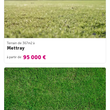
Terrain de 367m
2
à
Mettray
95 000 €
à partir de