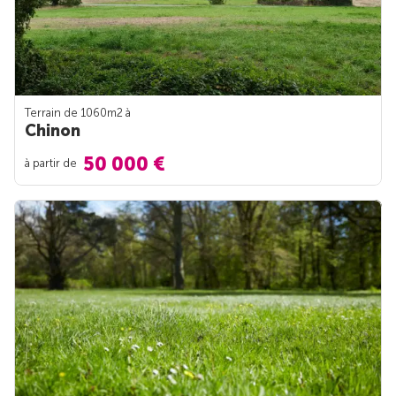
Terrain de 1060m
2
à
Chinon
50 000 €
à partir de