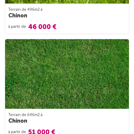
Terrain de 496m
2
à
Chinon
46 000 €
à partir de
Terrain de 646m
2
à
Chinon
51 000 €
à partir de