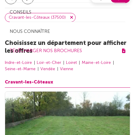
CONSEILS
Cravant-les-Côteaux (37500)
NOUS CONNAÎTRE
Choisissez un département pour afficher
les offres
TÉLÉCHARGER NOS BROCHURES
Indre-et-Loire
Loir-et-Cher
Loiret
Maine-et-Loire
Seine-et-Marne
Vendée
Vienne
Cravant-les-Côteaux