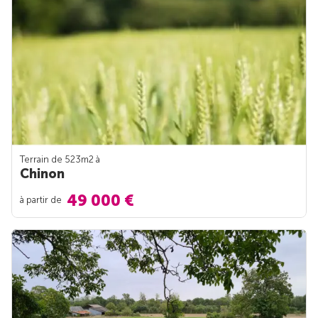
Terrain de 523m
2
à
Chinon
49 000 €
à partir de