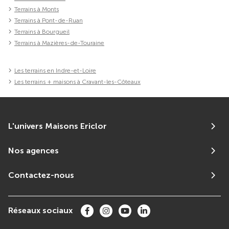
Terrains à Monts
Terrains à Pont-de-Ruan
Terrains à Bourgueil
Terrains à Mazières-de-Touraine
Les terrains en Indre-et-Loire
Les terrains + maisons à Cravant-les-Côteaux
L'univers Maisons Ericlor
Nos agences
Contactez-nous
Réseaux sociaux