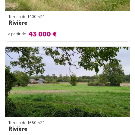
Terrain de 1400m
2
à
Rivière
43 000 €
à partir de
Terrain de 1650m
2
à
Rivière