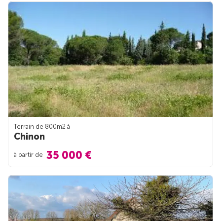
Terrain de 800m
2
à
Chinon
35 000 €
à partir de