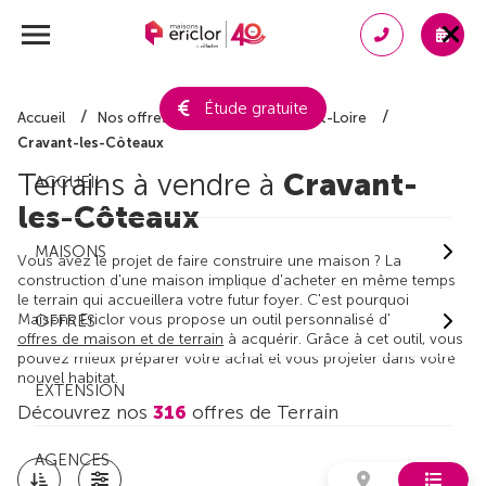
Étude gratuite
Accueil
Nos offres de terrain
Indre-et-Loire
Cravant-les-Côteaux
Terrains à vendre à
Cravant-
ACCUEIL
les-Côteaux
MAISONS
Vous avez le projet de faire construire une maison ? La
construction d'une maison implique d'acheter en même temps
le terrain qui accueillera votre futur foyer. C'est pourquoi
Maisons Ericlor vous propose un outil personnalisé d'
OFFRES
offres de maison et de terrain
à acquérir. Grâce à cet outil, vous
pouvez mieux préparer votre achat et vous projeter dans votre
nouvel habitat.
EXTENSION
Découvrez nos
316
offres de Terrain
AGENCES