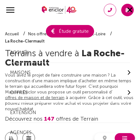
Étude gratuite
Accueil
Nos offres de terrain
Indre-et-Loire
La Roche-Clermault
Terrains à vendre à
La Roche-
ACCUEIL
Clermault
MAISONS
Vous avez le projet de faire construire une maison ? La
construction d'une maison implique d'acheter en même temps
le terrain qui accueillera votre futur foyer. C'est pourquoi
Maisons Ericlor vous propose un outil personnalisé d'
OFFRES
offres de maison et de terrain
à acquérir. Grâce à cet outil, vous
pouvez mieux préparer votre achat et vous projeter dans votre
nouvel habitat.
EXTENSION
Découvrez nos
147
offres de Terrain
AGENCES