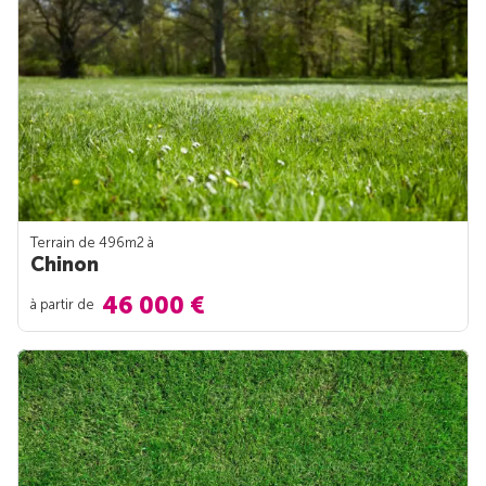
Terrain de 496m
2
à
Chinon
46 000 €
à partir de