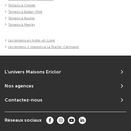
Terrains à Cheillé
Terrains à Ballan-Miré
Terrains à Avoine
Terrains à Marçay
Les terrains en Indre-et-Loire
Les terrains + maisons à La Roche-Clermault
L'univers Maisons Ericlor
Nos agences
Contactez-nous
Réseaux sociaux