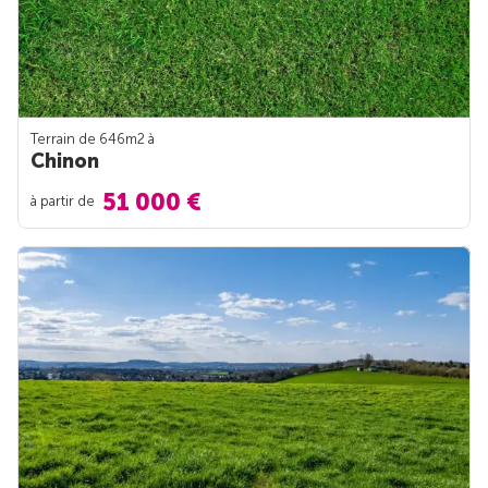
Terrain de 646m
2
à
Chinon
51 000 €
à partir de