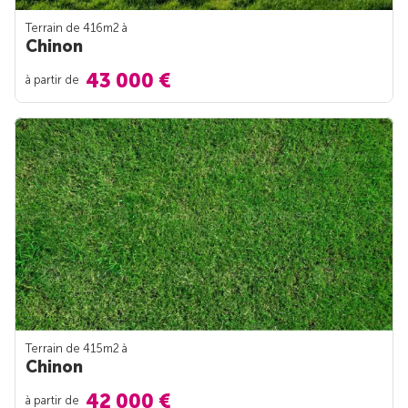
Terrain de 416m
2
à
Chinon
43 000 €
à partir de
Terrain de 415m
2
à
Chinon
42 000 €
à partir de