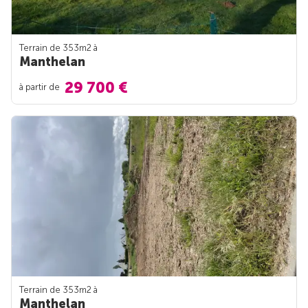
Terrain de 353m
2
à
Manthelan
29 700 €
à partir de
Terrain de 353m
2
à
Manthelan