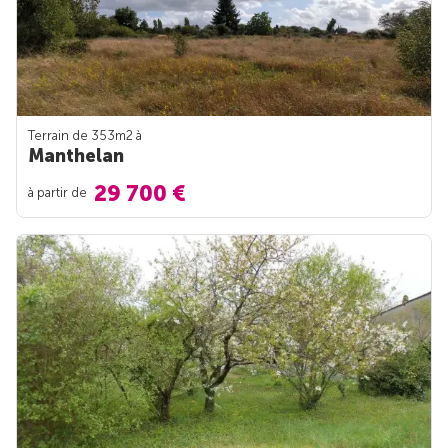
Terrain de 353m
2
à
Manthelan
29 700 €
à partir de