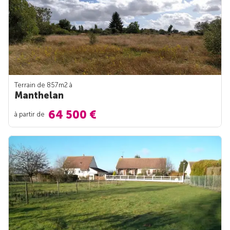
Terrain de 857m
2
à
Manthelan
64 500 €
à partir de