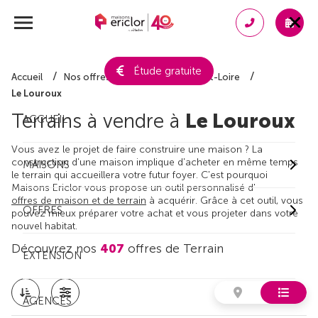
Étude gratuite
Accueil
Nos offres de terrain
Indre-et-Loire
Le Louroux
Terrains à vendre à
Le Louroux
ACCUEIL
Vous avez le projet de faire construire une maison ? La
construction d'une maison implique d'acheter en même temps
MAISONS
le terrain qui accueillera votre futur foyer. C'est pourquoi
Maisons Ericlor vous propose un outil personnalisé d'
offres de maison et de terrain
à acquérir. Grâce à cet outil, vous
OFFRES
pouvez mieux préparer votre achat et vous projeter dans votre
nouvel habitat.
Découvrez nos
407
offres de Terrain
EXTENSION
AGENCES