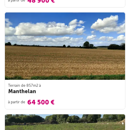
48 900 €
Terrain de 857m
2
à
Manthelan
64 500 €
à partir de