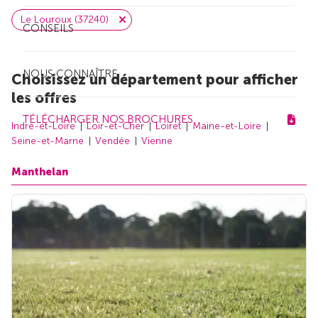
Le Louroux (37240)
CONSEILS
NOUS CONNAÎTRE
Choisissez un département pour afficher
les offres
TÉLÉCHARGER NOS BROCHURES
Indre-et-Loire
Loir-et-Cher
Loiret
Maine-et-Loire
Seine-et-Marne
Vendée
Vienne
Manthelan