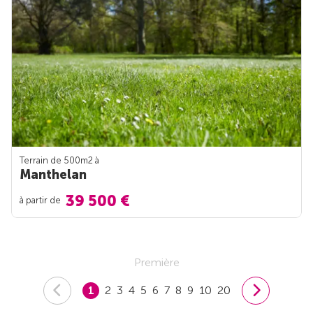
Terrain de 500m
2
à
Manthelan
39 500 €
à partir de
Première
1
2
3
4
5
6
7
8
9
10
20