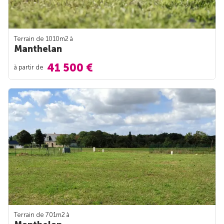
Terrain de 1010m
2
à
Manthelan
41 500 €
à partir de
Terrain de 701m
2
à