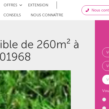
OFFRES
EXTENSION
Nous cont
CONSEILS
NOUS CONNAÎTRE
tible de 260m² à
201968
V
Vou