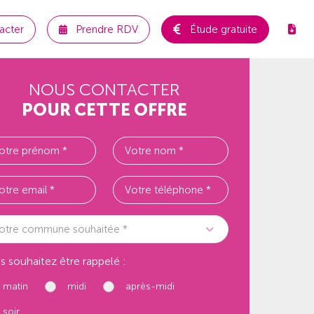
acter
Prendre RDV
Étude gratuite
NOUS CONTACTER
POUR CETTE OFFRE
otre commune souhaitée *
s souhaitez être rappelé :
matin
midi
après-midi
soir