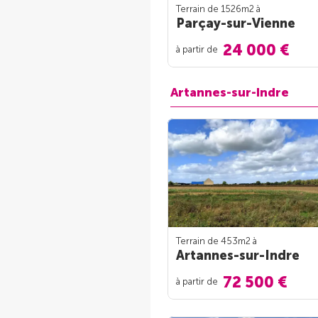
Terrain de 1526m
2
à
Parçay-sur-Vienne
24 000 €
à partir de
Artannes-sur-Indre
Terrain de 453m
2
à
Artannes-sur-Indre
72 500 €
à partir de