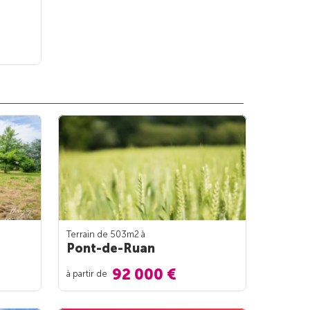
Terrain de 503m
2
à
Pont-de-Ruan
92 000 €
à partir de