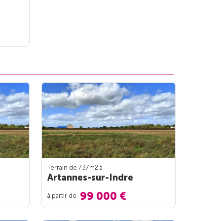
Terrain de 737m
2
à
Artannes-sur-Indre
99 000 €
à partir de