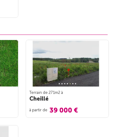
Terrain de 271m
2
à
Cheillé
39 000 €
à partir de