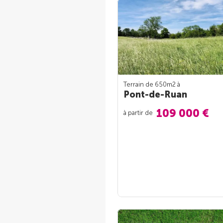
Terrain de 650m
2
à
Pont-de-Ruan
109 000 €
à partir de