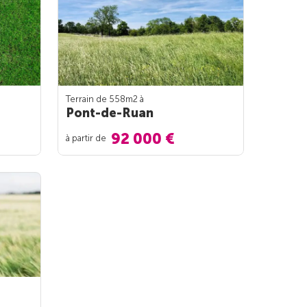
Terrain de 558m
2
à
Pont-de-Ruan
92 000 €
à partir de