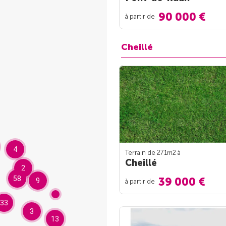
90 000 €
à partir de
Cheillé
4
Terrain de 271m
2
à
Cheillé
2
58
39 000 €
9
à partir de
33
3
13