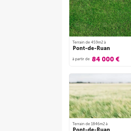
Terrain de 459m
2
à
Pont-de-Ruan
84 000 €
à partir de
Terrain de 1846m
2
à
Pont-de-Ruan