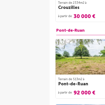
Terrain de 2334m
2
à
Crouzilles
30 000 €
à partir de
Pont-de-Ruan
Terrain de 513m
2
à
Pont-de-Ruan
92 000 €
à partir de