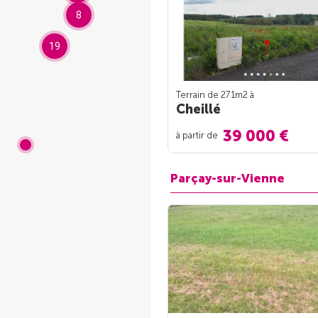
8
19
Terrain de 271m
2
à
Cheillé
39 000 €
à partir de
Parçay-sur-Vienne