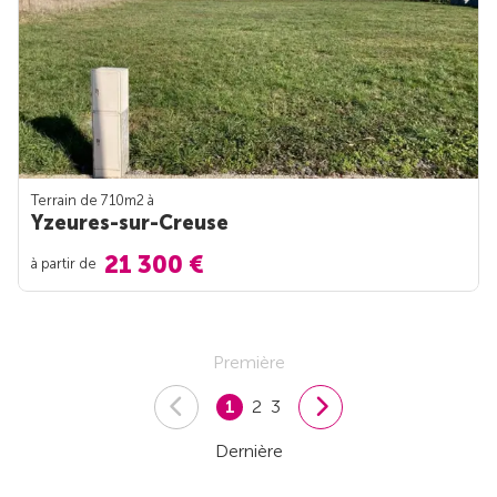
Terrain de 710m
2
à
Yzeures-sur-Creuse
21 300 €
à partir de
Première
1
2
3
Dernière