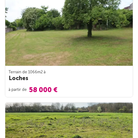
Terrain de 1066m
2
à
Loches
58 000 €
à partir de