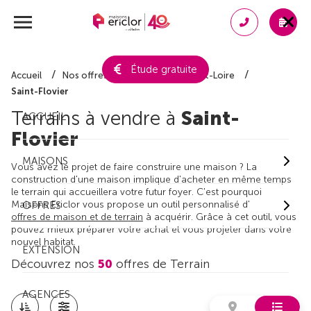
Étude gratuite
Accueil
Nos offres de terrain
Indre-et-Loire
Saint-Flovier
Terrains à vendre à
Saint-
ACCUEIL
Flovier
MAISONS
Vous avez le projet de faire construire une maison ? La
construction d'une maison implique d'acheter en même temps
le terrain qui accueillera votre futur foyer. C'est pourquoi
Maisons Ericlor vous propose un outil personnalisé d'
OFFRES
offres de maison et de terrain
à acquérir. Grâce à cet outil, vous
pouvez mieux préparer votre achat et vous projeter dans votre
nouvel habitat.
EXTENSION
Découvrez nos
50
offres de Terrain
AGENCES