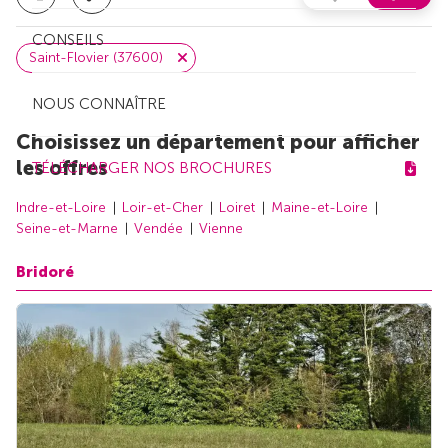
CONSEILS
Saint-Flovier (37600)
NOUS CONNAÎTRE
Choisissez un département pour afficher
les offres
TÉLÉCHARGER NOS BROCHURES
Indre-et-Loire
Loir-et-Cher
Loiret
Maine-et-Loire
Seine-et-Marne
Vendée
Vienne
Bridoré