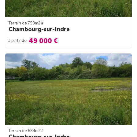
Terrain de 758m
2
à
Chambourg-sur-Indre
49 000 €
à partir de
Terrain de 684m
2
à