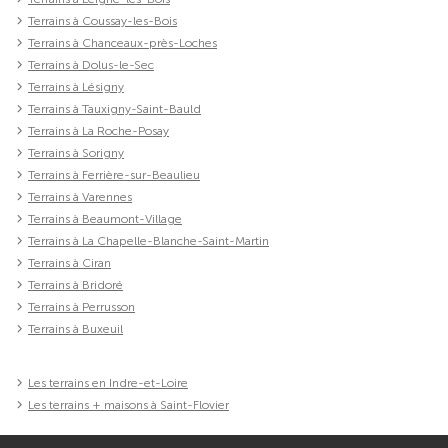
Terrains à Coussay-les-Bois
Terrains à Chanceaux-près-Loches
Terrains à Dolus-le-Sec
Terrains à Lésigny
Terrains à Tauxigny-Saint-Bauld
Terrains à La Roche-Posay
Terrains à Sorigny
Terrains à Ferrière-sur-Beaulieu
Terrains à Varennes
Terrains à Beaumont-Village
Terrains à La Chapelle-Blanche-Saint-Martin
Terrains à Ciran
Terrains à Bridoré
Terrains à Perrusson
Terrains à Buxeuil
Les terrains en Indre-et-Loire
Les terrains + maisons à Saint-Flovier