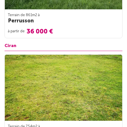
Terrain de 861m
2
à
Perrusson
36 000 €
à partir de
Ciran
Terrain de 754m
2
à