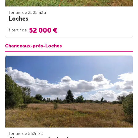
Terrain de 2505m
2
à
Loches
52 000 €
à partir de
Chanceaux-près-Loches
Terrain de 552m
2
à