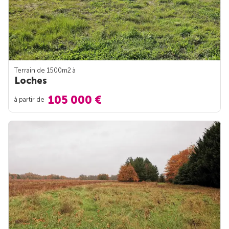
Terrain de 1500m
2
à
Loches
105 000 €
à partir de