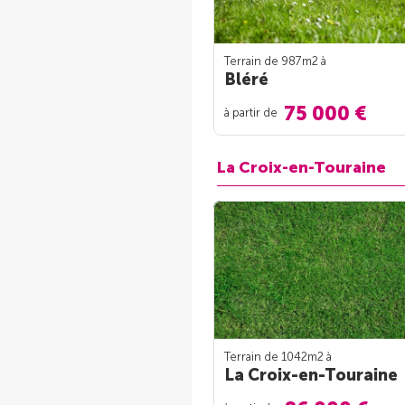
Terrain de 987m
2
à
Bléré
75 000 €
à partir de
La Croix-en-Touraine
Terrain de 1042m
2
à
La Croix-en-Touraine