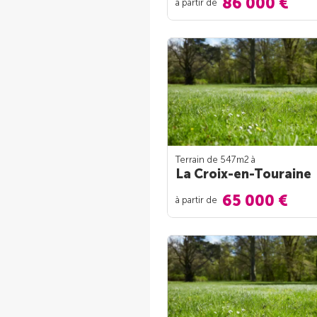
86 000 €
à partir de
Terrain de 547m
2
à
La Croix-en-Touraine
65 000 €
à partir de