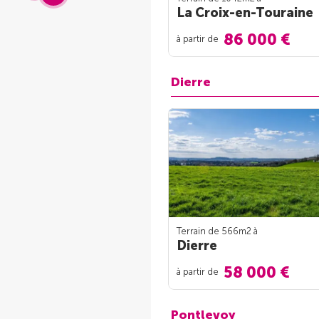
La Croix-en-Touraine
86 000 €
à partir de
Dierre
Terrain de 566m
2
à
Dierre
58 000 €
à partir de
Pontlevoy