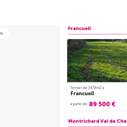
Francueil
te
Terrain de 1478m
2
à
Francueil
89 500 €
à partir de
Montrichard Val de Che