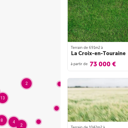
Terrain de 691m
2
à
La Croix-en-Touraine
73 000 €
à partir de
2
13
8
4
2
Terrain de 1042m
2
à