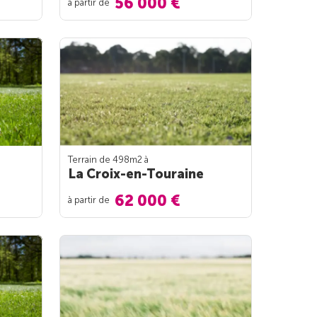
56 000 €
à partir de
Terrain de 498m
2
à
La Croix-en-Touraine
62 000 €
à partir de