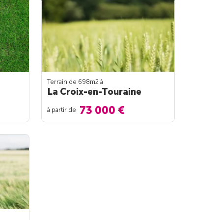
Terrain de 698m
2
à
La Croix-en-Touraine
73 000 €
à partir de