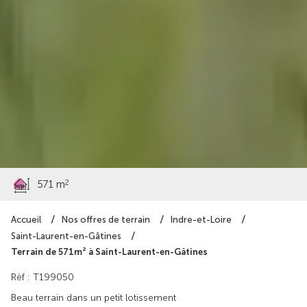
63 900 €
2
571 m
Accueil
Nos offres de terrain
Indre-et-Loire
Saint-Laurent-en-Gâtines
Terrain de 571m² à Saint-Laurent-en-Gâtines
Rèf : T199050
Beau terrain dans un petit lotissement