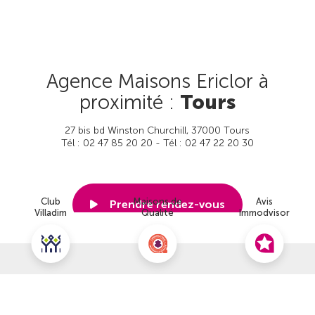
Agence Maisons Ericlor à
proximité :
Tours
27 bis bd Winston Churchill, 37000 Tours
Tél : 02 47 85 20 20 - Tél : 02 47 22 20 30
Club
Maisons de
Avis
Prendre rendez-vous
Villadim
Qualité
Immodvisor
Voir cette agence
Nous contacter pour ce terrain
NOUS CONTACTER