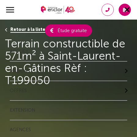
Retour à la liste des résultats
Étude gratuite
Terrain constructible de
ACCUEIL
571m² à Saint-Laurent-
en-Gâtines Rèf :
MAISONS
T199050
OFFRES
EXTENSION
AGENCES