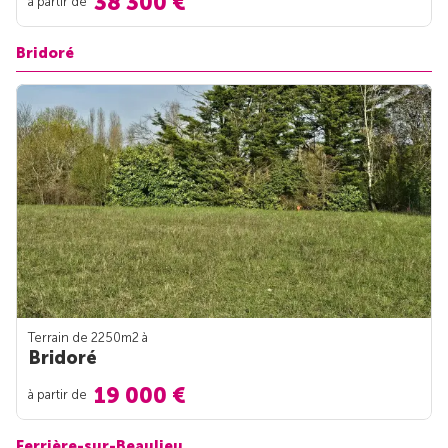
38 300 €
à partir de
Bridoré
Terrain de 2250m
2
à
Bridoré
19 000 €
à partir de
Ferrière-sur-Beaulieu