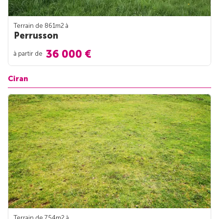
Terrain de 861m
2
à
Perrusson
36 000 €
à partir de
Ciran
Terrain de 754m
2
à