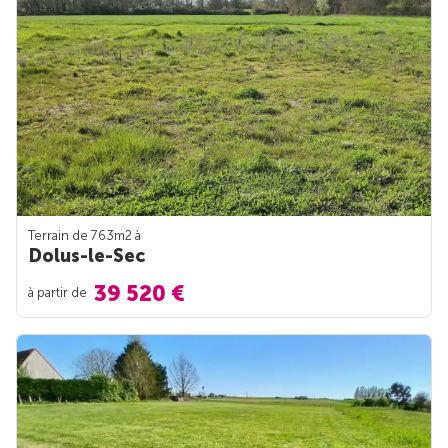
Terrain de 763m
2
à
Dolus-le-Sec
39 520 €
à partir de