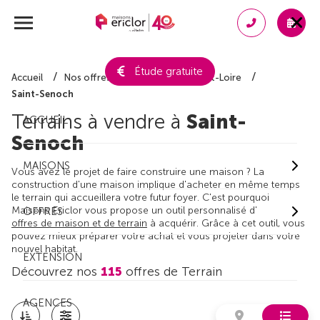
Étude gratuite
Accueil
Nos offres de terrain
Indre-et-Loire
Saint-Senoch
Terrains à vendre à
Saint-
ACCUEIL
Senoch
MAISONS
Vous avez le projet de faire construire une maison ? La
construction d'une maison implique d'acheter en même temps
le terrain qui accueillera votre futur foyer. C'est pourquoi
Maisons Ericlor vous propose un outil personnalisé d'
OFFRES
offres de maison et de terrain
à acquérir. Grâce à cet outil, vous
pouvez mieux préparer votre achat et vous projeter dans votre
nouvel habitat.
EXTENSION
Découvrez nos
115
offres de Terrain
AGENCES