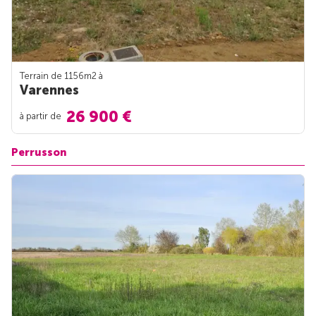
Terrain de 1156m
2
à
Varennes
26 900 €
à partir de
Perrusson