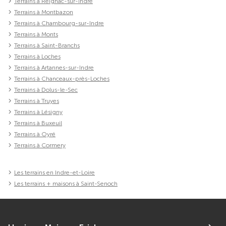
Terrains à Reignac-sur-Indre
Terrains à Montbazon
Terrains à Chambourg-sur-Indre
Terrains à Monts
Terrains à Saint-Branchs
Terrains à Loches
Terrains à Artannes-sur-Indre
Terrains à Chanceaux-près-Loches
Terrains à Dolus-le-Sec
Terrains à Truyes
Terrains à Lésigny
Terrains à Buxeuil
Terrains à Oyré
Terrains à Cormery
Les terrains en Indre-et-Loire
Les terrains + maisons à Saint-Senoch