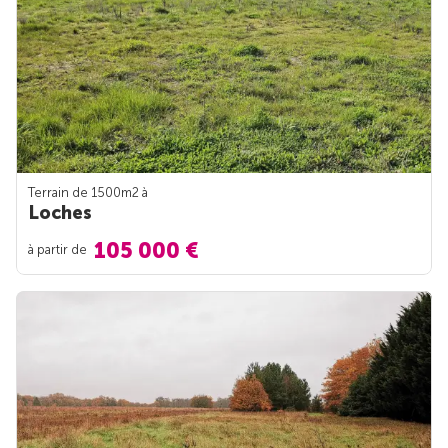
Terrain de 1500m
2
à
Loches
105 000 €
à partir de