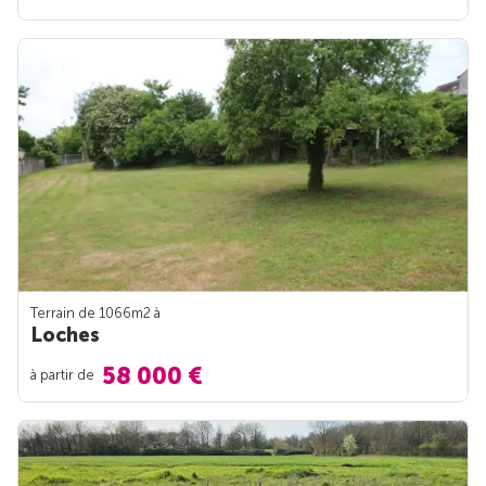
Terrain de 1066m
2
à
Loches
58 000 €
à partir de