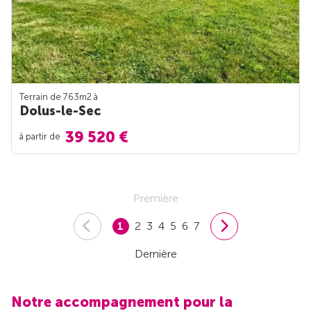
Terrain de 763m
2
à
Dolus-le-Sec
39 520 €
à partir de
Première
1
2
3
4
5
6
7
Dernière
Notre accompagnement pour la