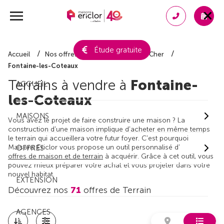
Étude gratuite
Accueil
Nos offres de terrain
Loir-et-Cher
Fontaine-les-Coteaux
Terrains à vendre à
Fontaine-
ACCUEIL
les-Coteaux
MAISONS
Vous avez le projet de faire construire une maison ? La
construction d'une maison implique d'acheter en même temps
le terrain qui accueillera votre futur foyer. C'est pourquoi
Maisons Ericlor vous propose un outil personnalisé d'
OFFRES
offres de maison et de terrain
à acquérir. Grâce à cet outil, vous
pouvez mieux préparer votre achat et vous projeter dans votre
nouvel habitat.
EXTENSION
Découvrez nos
71
offres de Terrain
AGENCES