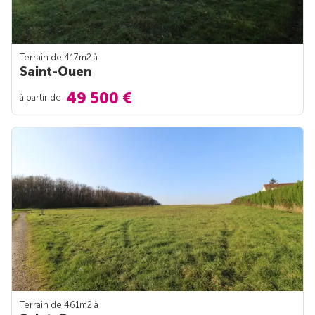
Terrain de 417m
2
à
Saint-Ouen
49 500 €
à partir de
Terrain de 461m
2
à