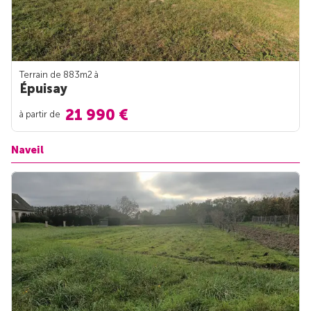
Terrain de 883m
2
à
Épuisay
21 990 €
à partir de
Naveil