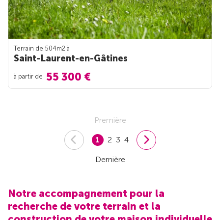
Terrain de 504m
2
à
Saint-Laurent-en-Gâtines
55 300 €
à partir de
Première
1
2
3
4
Dernière
Notre accompagnement pour la
recherche de votre terrain et la
construction de votre maison individuelle