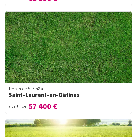
Terrain de 513m
2
à
Saint-Laurent-en-Gâtines
57 400 €
à partir de