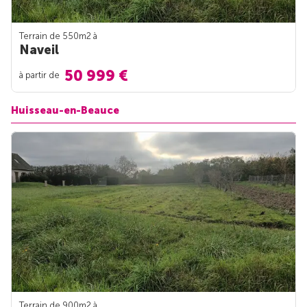
Terrain de 550m
2
à
Naveil
50 999 €
à partir de
Huisseau-en-Beauce
Terrain de 900m
2
à