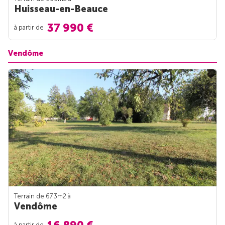
Huisseau-en-Beauce
37 990 €
à partir de
Vendôme
Terrain de 673m
2
à
Vendôme
à partir de