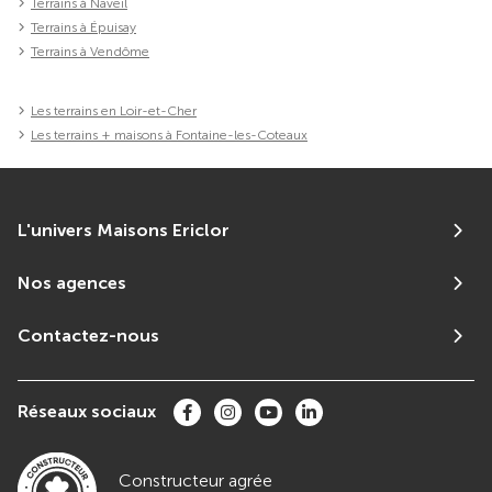
Terrains à Naveil
Terrains à Épuisay
Terrains à Vendôme
Les terrains en Loir-et-Cher
Les terrains + maisons à Fontaine-les-Coteaux
L'univers Maisons Ericlor
Nos agences
Contactez-nous
Réseaux sociaux
Constructeur agrée