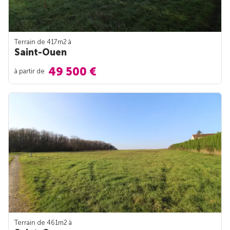
Terrain de 417m
2
à
Saint-Ouen
49 500 €
à partir de
Terrain de 461m
2
à