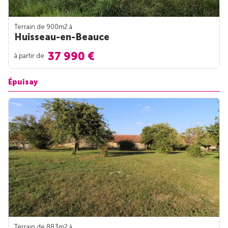
Terrain de 900m
2
à
Huisseau-en-Beauce
37 990 €
à partir de
Épuisay
Terrain de 883m
2
à