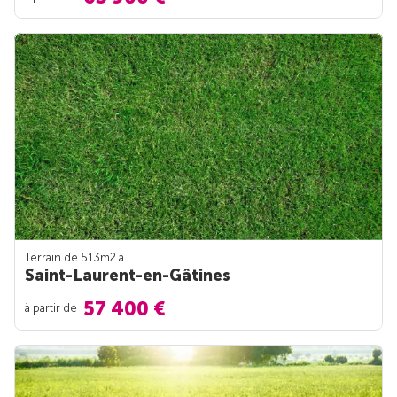
Terrain de 513m
2
à
Saint-Laurent-en-Gâtines
57 400 €
à partir de