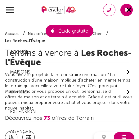
Étude gratuite
Accueil
Nos offres de terrain
Loir-et-Cher
Les Roches-l'Évêque
Terrains à vendre à
Les Roches-
ACCUEIL
l'Évêque
MAISONS
Vous avez le projet de faire construire une maison ? La
construction d'une maison implique d'acheter en même temps
le terrain qui accueillera votre futur foyer. C'est pourquoi
Maisons Ericlor vous propose un outil personnalisé d'
OFFRES
offres de maison et de terrain
à acquérir. Grâce à cet outil, vous
pouvez mieux préparer votre achat et vous projeter dans votre
nouvel habitat.
EXTENSION
Découvrez nos
73
offres de Terrain
AGENCES