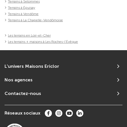
Terrains à Selommes
Terrains à Épuisay
Terrains à Vendôme
Terrains à La Chapelle-Vendômoise
Les terrains en Loir-et-Cher
Les terrains + maisons à Les Roches-l'Évêque
L'univers Maisons Ericlor
Nos agences
Contactez-nous
Réseaux sociaux