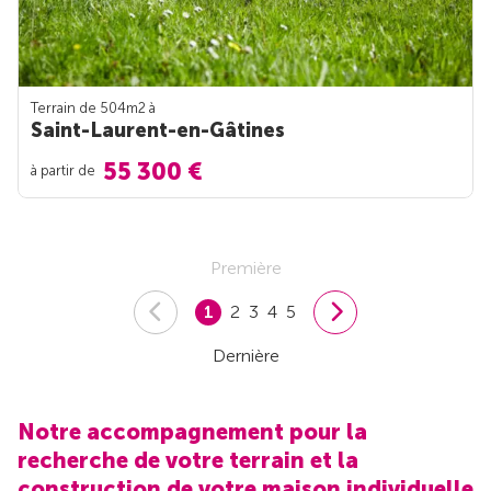
Terrain de 504m
2
à
Saint-Laurent-en-Gâtines
55 300 €
à partir de
Première
1
2
3
4
5
Dernière
Notre accompagnement pour la
recherche de votre terrain et la
construction de votre maison individuelle