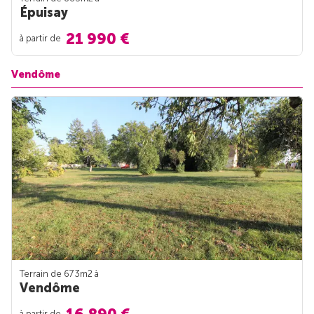
Épuisay
21 990 €
à partir de
Vendôme
Terrain de 673m
2
à
Vendôme
à partir de