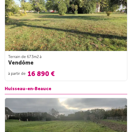
Terrain de 673m
2
à
Vendôme
16 890 €
à partir de
Huisseau-en-Beauce