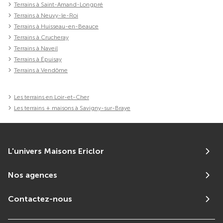
Terrains à Saint-Amand-Longpré
Terrains à Neuvy-le-Roi
Terrains à Huisseau-en-Beauce
Terrains à Crucheray
Terrains à Naveil
Terrains à Épuisay
Terrains à Vendôme
Les terrains en Loir-et-Cher
Les terrains + maisons à Savigny-sur-Braye
L'univers Maisons Ericlor
Nos agences
Contactez-nous