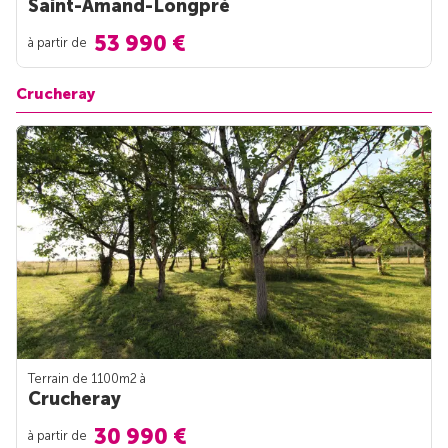
Saint-Amand-Longpré
53 990 €
à partir de
Crucheray
Terrain de 1100m
2
à
Crucheray
30 990 €
à partir de