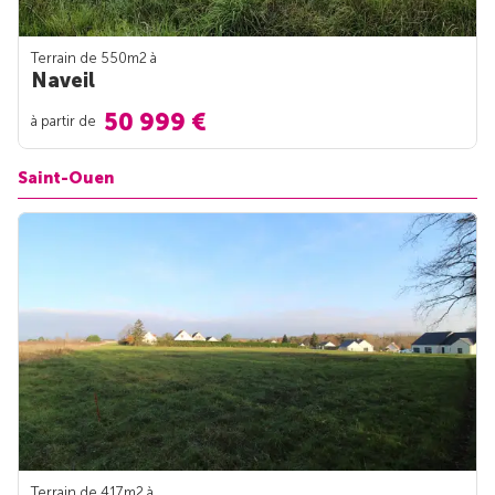
Terrain de 550m
2
à
Naveil
50 999 €
à partir de
Saint-Ouen
Terrain de 417m
2
à