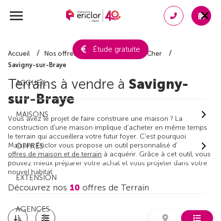
Étude gratuite
Accueil
Nos offres de terrain
Loir-et-Cher
Savigny-sur-Braye
Terrains à vendre à
Savigny-
ACCUEIL
sur-Braye
MAISONS
Vous avez le projet de faire construire une maison ? La
construction d'une maison implique d'acheter en même temps
le terrain qui accueillera votre futur foyer. C'est pourquoi
Maisons Ericlor vous propose un outil personnalisé d'
OFFRES
offres de maison et de terrain
à acquérir. Grâce à cet outil, vous
pouvez mieux préparer votre achat et vous projeter dans votre
nouvel habitat.
EXTENSION
Découvrez nos
10
offres de Terrain
AGENCES