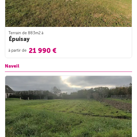
Terrain de 883m
2
à
Épuisay
21 990 €
à partir de
Naveil