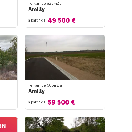
Terrain de 826m
2
à
Amilly
49 500 €
à partir de
Terrain de 603m
2
à
Amilly
59 500 €
à partir de