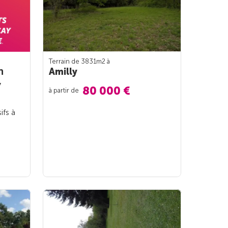
Terrain de 3831m
2
à
n
Amilly
y
80 000 €
à partir de
ifs à