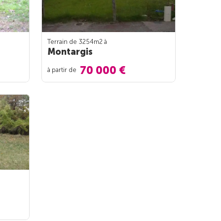
Terrain de 3254m
2
à
Montargis
70 000 €
à partir de