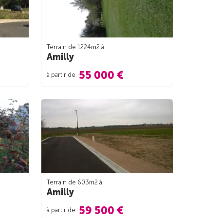
Terrain de 1224m
2
à
Amilly
55 000 €
à partir de
Terrain de 603m
2
à
Amilly
59 500 €
à partir de