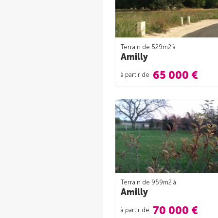
Terrain de 529m
2
à
Amilly
65 000 €
à partir de
Terrain de 959m
2
à
Amilly
70 000 €
à partir de