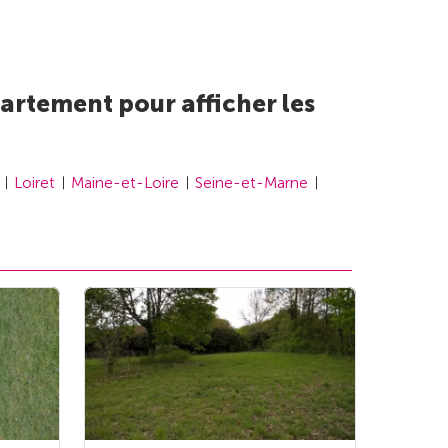
artement pour afficher les
Loiret
Maine-et-Loire
Seine-et-Marne