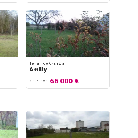
Terrain de 672m
2
à
Amilly
66 000 €
à partir de