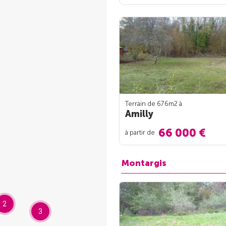
Terrain de 676m
2
à
Amilly
66 000 €
à partir de
Montargis
2
3