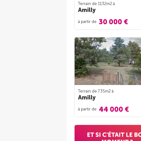
Terrain de 1132m
2
à
Amilly
30 000 €
à partir de
Terrain de 735m
2
à
Amilly
44 000 €
à partir de