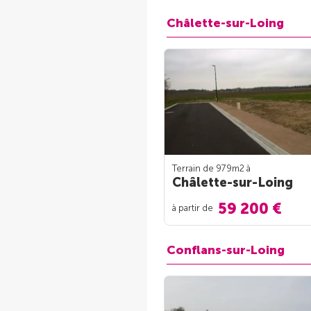
Châlette-sur-Loing
Terrain de 979m
2
à
Châlette-sur-Loing
59 200 €
à partir de
Conflans-sur-Loing