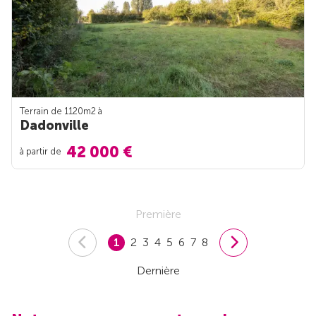
Terrain de 1120m
2
à
Dadonville
42 000 €
à partir de
Première
1
2
3
4
5
6
7
8
Dernière