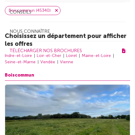
Boiscommun (45340)
CONSEILS
NOUS CONNAÎTRE
Choisissez un département pour afficher
les offres
TÉLÉCHARGER NOS BROCHURES
Indre-et-Loire
Loir-et-Cher
Loiret
Maine-et-Loire
Seine-et-Marne
Vendée
Vienne
Boiscommun