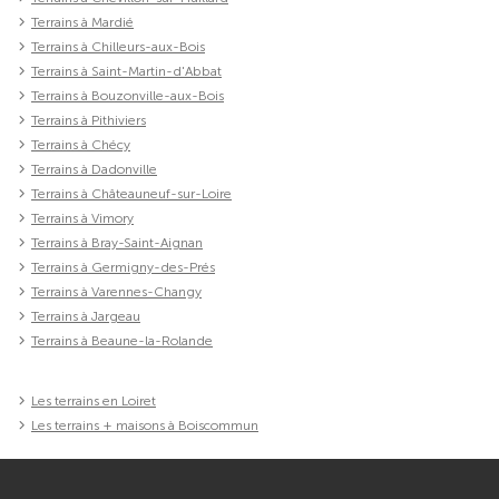
Terrains à Mardié
Terrains à Chilleurs-aux-Bois
Terrains à Saint-Martin-d'Abbat
Terrains à Bouzonville-aux-Bois
Terrains à Pithiviers
Terrains à Chécy
Terrains à Dadonville
Terrains à Châteauneuf-sur-Loire
Terrains à Vimory
Terrains à Bray-Saint-Aignan
Terrains à Germigny-des-Prés
Terrains à Varennes-Changy
Terrains à Jargeau
Terrains à Beaune-la-Rolande
Les terrains en Loiret
Les terrains + maisons à Boiscommun