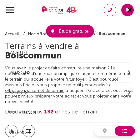
Étude gratuite
Boiscommun
Accueil
Nos offres de terrain
Loiret
Terrains à vendre à
ACCUEIL
Boiscommun
Vous avez le projet de faire construire une maison ? La
MAISONS
construction d'une maison implique d'acheter en même temps
le terrain qui accueillera votre futur foyer. C'est pourquoi
Maisons Ericlor vous propose un outil personnalisé d'
offres de maison et de terrain
à acquérir. Grâce à cet outil, vous
OFFRES
pouvez mieux préparer votre achat et vous projeter dans votre
nouvel habitat.
Découvrez nos
132
offres de Terrain
EXTENSION
AGENCES