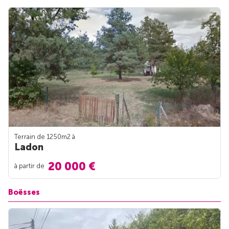
Terrain de 1250m
2
à
Ladon
20 000 €
à partir de
Boësses