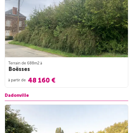
Terrain de 688m
2
à
Boësses
48 160 €
à partir de
Dadonville