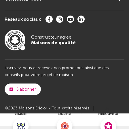
Réseaux sociaux
Constructeur agrée
Maisons de qualité
Inscrivez-vous et recevez nos promotions ainsi que des
conseils pour votre projet de maison
S'abonner
©2023 Maisons Ericlor - Tous droits réservés
Club
Maisons de
Avis
Villadim
Qualité
Immodvisor
Plan du site
Paramètres des cookies
Politiques de Confidentialités
Mentions légales
Recrutement
Parrainer un ami
Le groupe VILLADIM