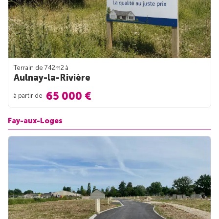
Terrain de 742m
2
à
Aulnay-la-Rivière
65 000 €
à partir de
Fay-aux-Loges