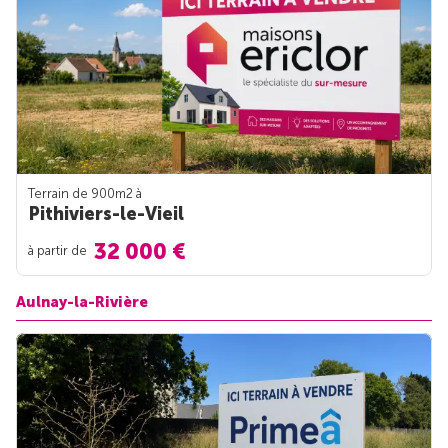
Terrain de 900m
2
à
Pithiviers-le-Vieil
32 000 €
à partir de
Aulnay-la-Rivière