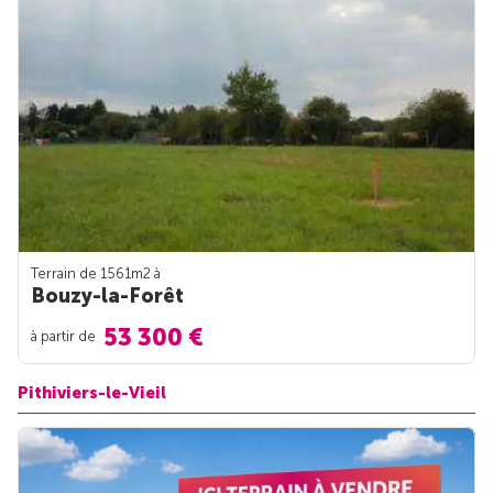
Terrain de 1561m
2
à
Bouzy-la-Forêt
53 300 €
à partir de
Pithiviers-le-Vieil