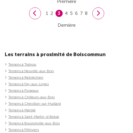
Première
1
2
3
4
5
6
7
8
Dernière
Les terrains à proximité de Boiscommun
Terrains à Traînou
Terrains à Neuville-aux-Bois
Terrains à Rebréchien
Terrains à Fay-aux-Loges
Terrains à Puiseaux
Terrains à Chilleurs-aux-Bois
Terrains à Chevillon-sur-Huillard
Terrains à Mardié
Terrains à Saint-Martin-d'Abbat
Terrains à Bouzonville-aux-Bois
Terrains à Pithiviers