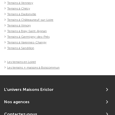
Terrains à Vennecy
Terrains à Chécy
Terrains à Dadonville
Terrains à Châteauneuf-sur-Loire
Terrains à Vimory
Terrains à Bray-Saint-Aignan
Terrains à Germigny-des-Prés
Terrains à Varennes-Changy
Terrains à Sandillon
Les terrains en Loiret
Les terrains + maisons à Boiscommun
L'univers Maisons Ericlor
Nos agences
Contactez-nous