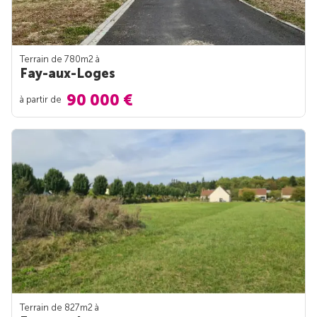
Terrain de 780m
2
à
Fay-aux-Loges
90 000 €
à partir de
Terrain de 827m
2
à