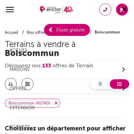
Étude gratuite
Boiscommun
Accueil
Nos offres de terrain
Loiret
Terrains à vendre à
ACCUEIL
Boiscommun
Découvrez nos
133
offres de Terrain
MAISONS
OFFRES
Boiscommun (45340)
EXTENSION
AGENCES
Choisissez un département pour afficher