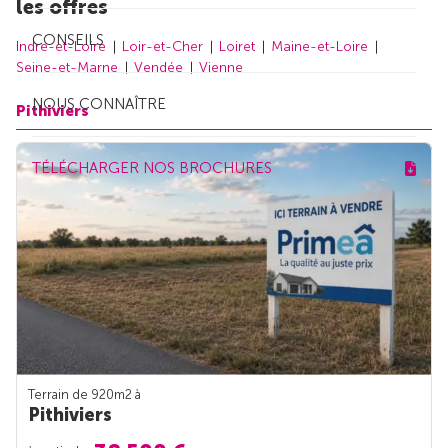
les offres
CONSEILS
Indre-et-Loire
Loir-et-Cher
Loiret
Maine-et-Loire
Seine-et-Marne
Vendée
Vienne
NOUS CONNAÎTRE
Pithiviers
TÉLÉCHARGER NOS BROCHURES
Terrain de 920m
2
à
Pithiviers