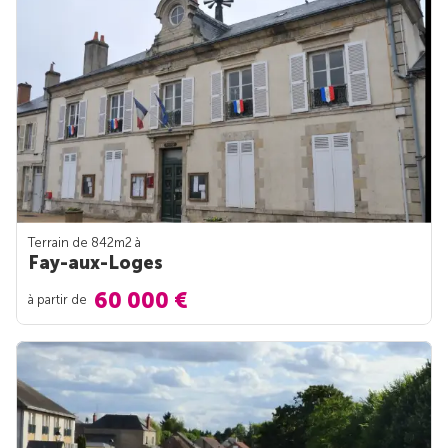
Terrain de 842m
2
à
Fay-aux-Loges
60 000 €
à partir de