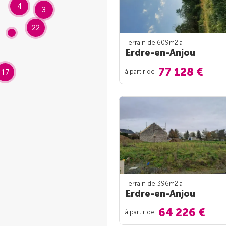
4
3
22
Terrain de 609m
2
à
Erdre-en-Anjou
77 128 €
à partir de
17
Terrain de 396m
2
à
Erdre-en-Anjou
64 226 €
à partir de