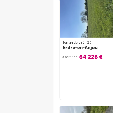
Terrain de 396m
2
à
Erdre-en-Anjou
64 226 €
à partir de