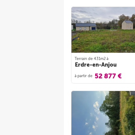
Terrain de 431m
2
à
Erdre-en-Anjou
52 877 €
à partir de