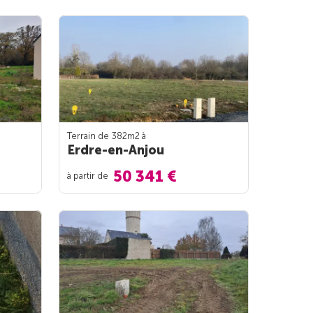
Terrain de 382m
2
à
Erdre-en-Anjou
50 341 €
à partir de