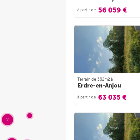
56 059 €
à partir de
Terrain de 382m
2
à
Erdre-en-Anjou
63 035 €
à partir de
2