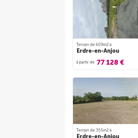
Terrain de 609m
2
à
Erdre-en-Anjou
77 128 €
à partir de
Terrain de 355m
2
à
Erdre-en-Anjou