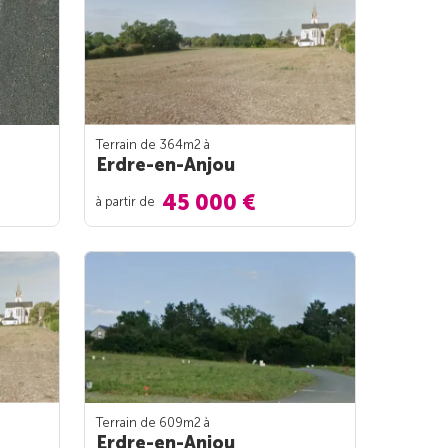
Terrain de 364m
2
à
Erdre-en-Anjou
45 000 €
à partir de
Terrain de 609m
2
à
Erdre-en-Anjou