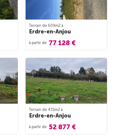
Terrain de 609m
2
à
Erdre-en-Anjou
77 128 €
à partir de
Terrain de 431m
2
à
Erdre-en-Anjou
52 877 €
à partir de