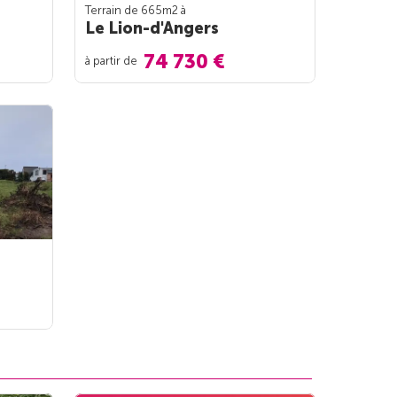
Terrain de 665m
2
à
Le Lion-d'Angers
74 730 €
à partir de