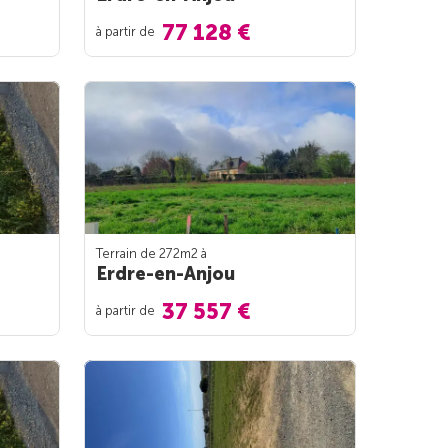
77 128 €
à partir de
Terrain de 272m
2
à
Erdre-en-Anjou
37 557 €
à partir de