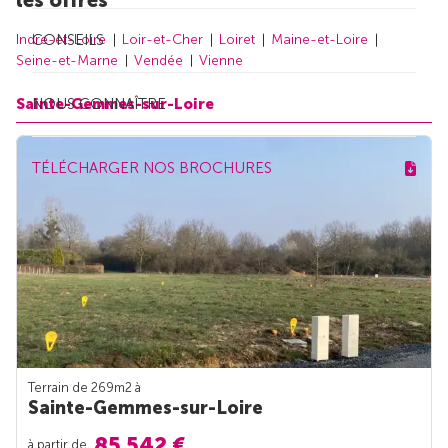
CONSEILS
Indre-et-Loire
Loir-et-Cher
Loiret
Maine-et-Loire
Seine-et-Marne
Vendée
Vienne
Sainte-Gemmes-sur-Loire
NOUS CONNAÎTRE
TÉLÉCHARGER NOS BROCHURES
Terrain de 269m
2
à
Sainte-Gemmes-sur-Loire
85 542 €
à partir de