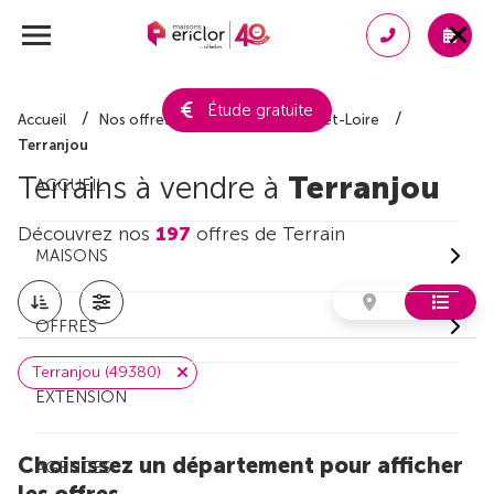
Étude gratuite
Accueil
Nos offres de terrain
Maine-et-Loire
Terranjou
Terrains à vendre à
Terranjou
ACCUEIL
Découvrez nos
197
offres de Terrain
MAISONS
OFFRES
Terranjou (49380)
EXTENSION
Choisissez un département pour afficher
AGENCES
les offres