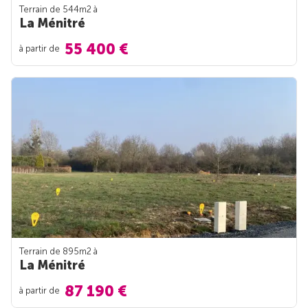
Terrain de 544m
2
à
La Ménitré
55 400 €
à partir de
Terrain de 895m
2
à
La Ménitré
87 190 €
à partir de