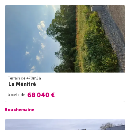
Terrain de 470m
2
à
La Ménitré
68 040 €
à partir de
Bouchemaine