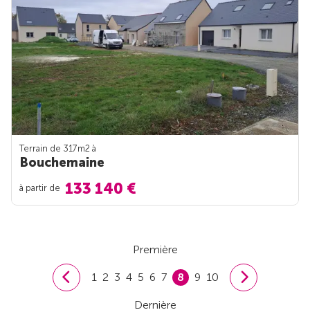
Terrain de 317m
2
à
Bouchemaine
133 140 €
à partir de
Première
1
2
3
4
5
6
7
8
9
10
Dernière