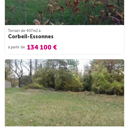
Terrain de 407m
2
à
Corbeil-Essonnes
134 100 €
à partir de