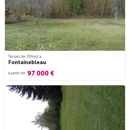
Terrain de 306m
2
à
Fontainebleau
97 000 €
à partir de