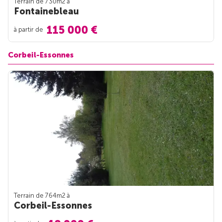
Terrain de 730m
2
à
Fontainebleau
115 000 €
à partir de
Corbeil-Essonnes
Terrain de 764m
2
à
Corbeil-Essonnes