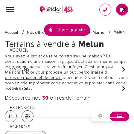
Étude gratuite
Melun
Accueil
Nos offres de terrain
Seine-et-Marne
Terrains à vendre à
Melun
ACCUEIL
Vous avez le projet de faire construire une maison ? La
construction d'une maison implique d'acheter en même temps
le terrain qui accueillera votre futur foyer. C'est pourquoi
MAISONS
Maisons Ericlor vous propose un outil personnalisé d'
offres de maison et de terrain
à acquérir. Grâce à cet outil, vous
pouvez mieux préparer votre achat et vous projeter dans votre
nouvel habitat.
OFFRES
Découvrez nos
30
offres de Terrain
EXTENSION
AGENCES