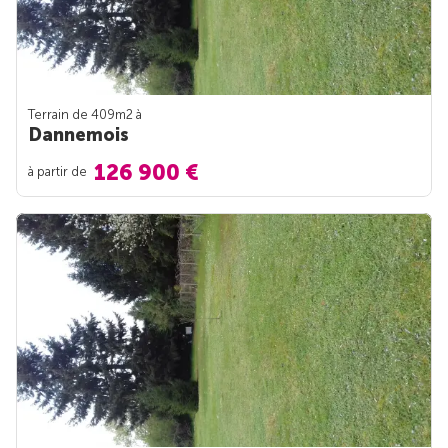
Terrain de 409m
2
à
Dannemois
126 900 €
à partir de