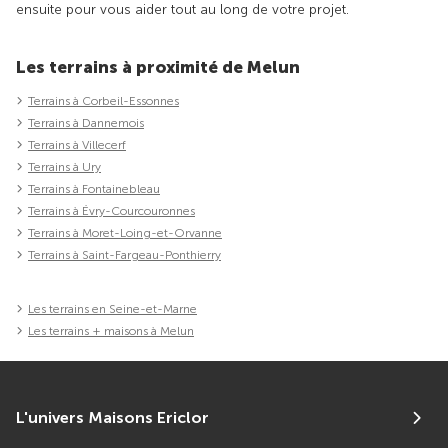
ensuite pour vous aider tout au long de votre projet.
Les terrains à proximité de Melun
Terrains à Corbeil-Essonnes
Terrains à Dannemois
Terrains à Villecerf
Terrains à Ury
Terrains à Fontainebleau
Terrains à Évry-Courcouronnes
Terrains à Moret-Loing-et-Orvanne
Terrains à Saint-Fargeau-Ponthierry
Les terrains en Seine-et-Marne
Les terrains + maisons à Melun
L'univers Maisons Ericlor