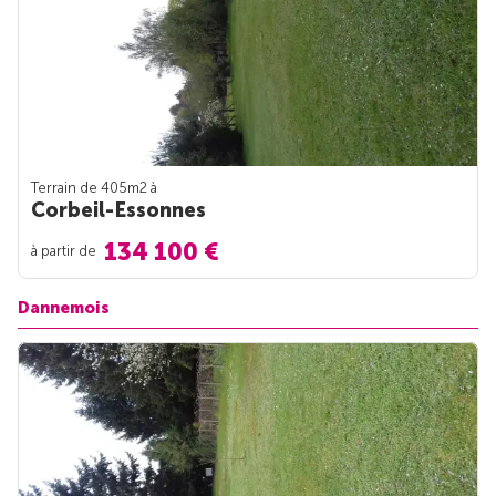
Terrain de 405m
2
à
Corbeil-Essonnes
134 100 €
à partir de
Dannemois