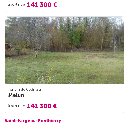
141 300 €
à partir de
Terrain de 653m
2
à
Melun
141 300 €
à partir de
Saint-Fargeau-Ponthierry