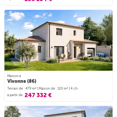
Maison à
Vivonne (86)
2
2
Terrain de : 479 m
| Maison de : 120 m
| 4 ch.
247 332 €
à partir de