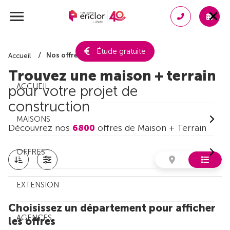
Étude gratuite
Nos offres de maison + terrain
Accueil
Trouvez une maison + terrain
ACCUEIL
pour votre projet de
construction
MAISONS
Découvrez nos
6800
offres de Maison + Terrain
OFFRES
EXTENSION
Choisissez un département pour afficher
AGENCES
les offres