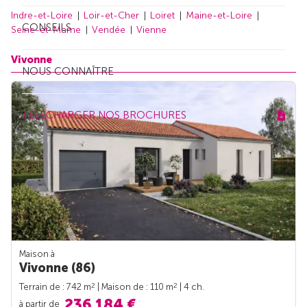
Indre-et-Loire
Loir-et-Cher
Loiret
Maine-et-Loire
CONSEILS
Seine-et-Marne
Vendée
Vienne
Vivonne
NOUS CONNAÎTRE
TÉLÉCHARGER NOS BROCHURES
Maison à
Vivonne (86)
2
2
Terrain de : 742 m
| Maison de : 110 m
| 4 ch.
236 184 €
à partir de