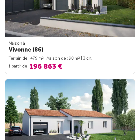
Maison à
Vivonne (86)
2
2
Terrain de : 479 m
| Maison de : 90 m
| 3 ch.
196 863 €
à partir de