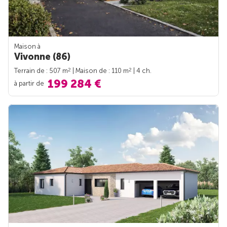
Maison à
Vivonne (86)
2
2
Terrain de : 507 m
| Maison de : 110 m
| 4 ch.
199 284 €
à partir de