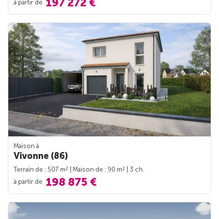
197 272 €
à partir de
Maison à
Vivonne (86)
2
2
Terrain de : 507 m
| Maison de : 90 m
| 3 ch.
198 875 €
à partir de