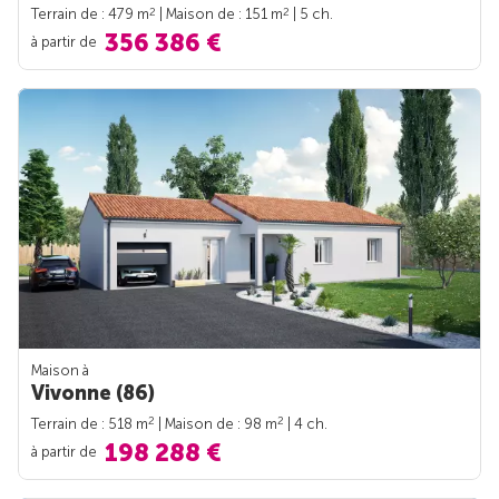
2
2
Terrain de : 479 m
| Maison de : 151 m
| 5 ch.
356 386 €
à partir de
Maison à
Vivonne (86)
2
2
Terrain de : 518 m
| Maison de : 98 m
| 4 ch.
198 288 €
à partir de