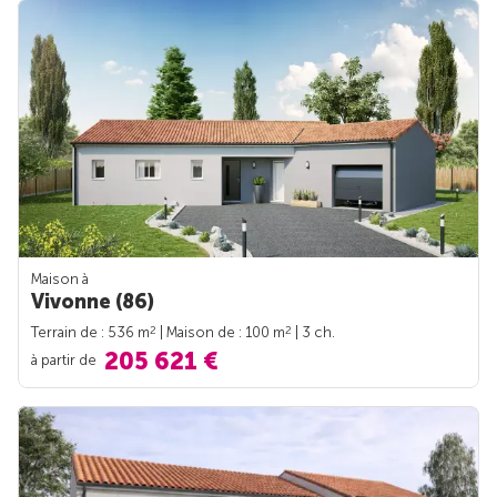
Maison à
Vivonne (86)
2
2
Terrain de : 536 m
| Maison de : 100 m
| 3 ch.
205 621 €
à partir de