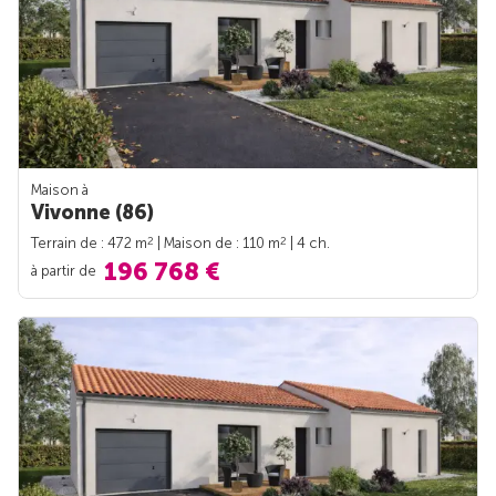
Maison à
Vivonne (86)
2
2
Terrain de : 472 m
| Maison de : 110 m
| 4 ch.
196 768 €
à partir de