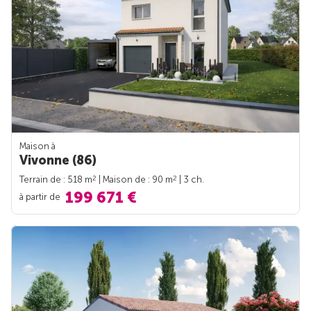
Maison à
Vivonne (86)
2
2
Terrain de : 518 m
| Maison de : 90 m
| 3 ch.
199 671 €
à partir de