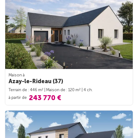
Maison à
Azay-le-Rideau (37)
2
2
Terrain de : 446 m
| Maison de : 120 m
| 4 ch.
243 770 €
à partir de