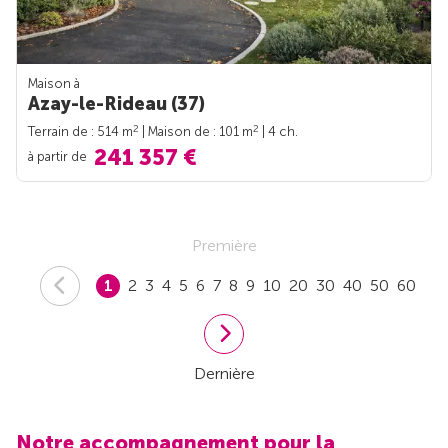
Maison à
Azay-le-Rideau (37)
2
2
Terrain de : 514 m
| Maison de : 101 m
| 4 ch.
241 357 €
à partir de
Première
1
2
3
4
5
6
7
8
9
10
20
30
40
50
60
Dernière
Notre accompagnement pour la