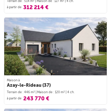
2
2
Terrain de : 514 m
| Maison de : 127 m
| 4 ch.
312 214 €
à partir de
Maison à
Azay-le-Rideau (37)
2
2
Terrain de : 446 m
| Maison de : 120 m
| 4 ch.
243 770 €
à partir de