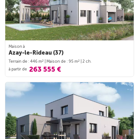
Maison à
Azay-le-Rideau (37)
2
2
Terrain de : 446 m
| Maison de : 95 m
| 2 ch.
263 555 €
à partir de