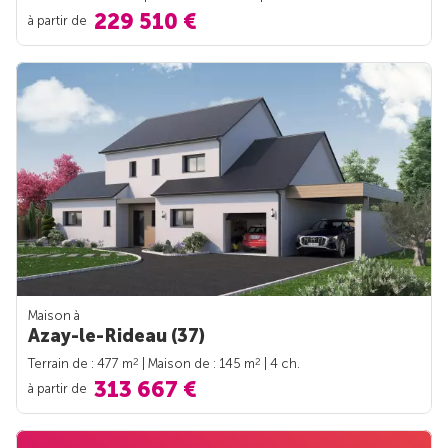
229 510 €
à partir de
Maison à
Azay-le-Rideau (37)
2
2
Terrain de : 477 m
| Maison de : 145 m
| 4 ch.
313 667 €
à partir de