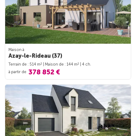
Maison à
Azay-le-Rideau (37)
2
2
Terrain de : 514 m
| Maison de : 144 m
| 4 ch.
378 852 €
à partir de