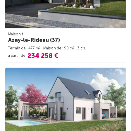
Maison à
Azay-le-Rideau (37)
2
2
Terrain de : 477 m
| Maison de : 90 m
| 3 ch.
234 258 €
à partir de