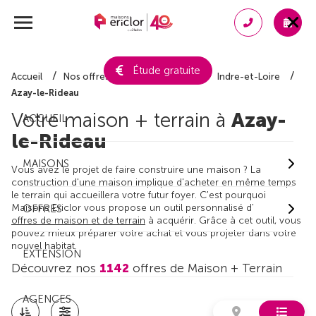
Étude gratuite
Accueil
Nos offres de maison + terrain
Indre-et-Loire
Azay-le-Rideau
Votre maison + terrain à
Azay-
ACCUEIL
le-Rideau
MAISONS
Vous avez le projet de faire construire une maison ? La
construction d'une maison implique d'acheter en même temps
le terrain qui accueillera votre futur foyer. C'est pourquoi
Maisons Ericlor vous propose un outil personnalisé d'
OFFRES
offres de maison et de terrain
à acquérir. Grâce à cet outil, vous
pouvez mieux préparer votre achat et vous projeter dans votre
nouvel habitat.
EXTENSION
Découvrez nos
1142
offres de Maison + Terrain
AGENCES