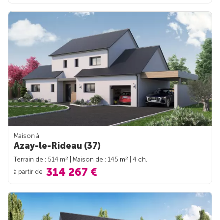
Maison à
Azay-le-Rideau (37)
2
2
Terrain de : 514 m
| Maison de : 145 m
| 4 ch.
314 267 €
à partir de