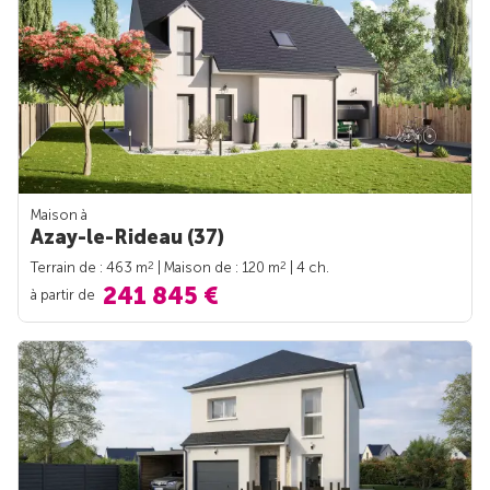
Maison à
Azay-le-Rideau (37)
2
2
Terrain de : 463 m
| Maison de : 120 m
| 4 ch.
241 845 €
à partir de