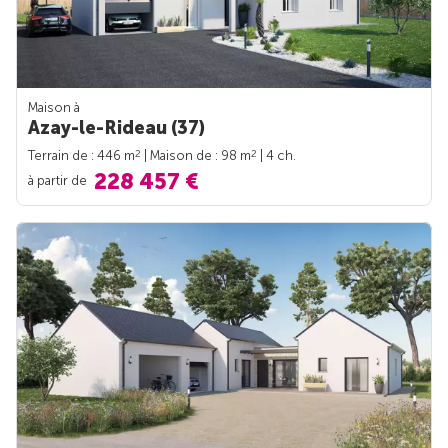
Maison à
Azay-le-Rideau (37)
2
2
Terrain de : 446 m
| Maison de : 98 m
| 4 ch.
228 457 €
à partir de