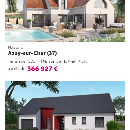
Maison à
Azay-sur-Cher (37)
2
2
Terrain de : 581 m
| Maison de : 164 m
| 4 ch.
366 927 €
à partir de