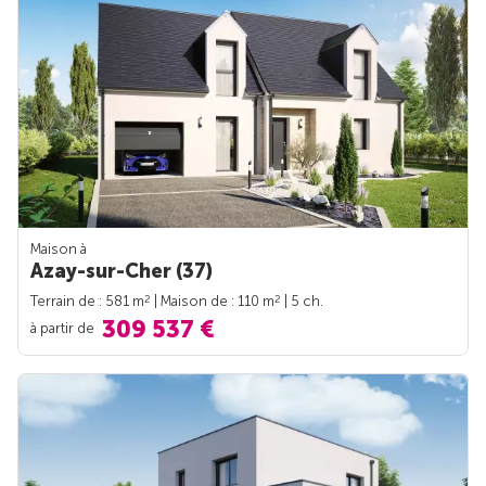
Maison à
Azay-sur-Cher (37)
2
2
Terrain de : 581 m
| Maison de : 110 m
| 5 ch.
309 537 €
à partir de