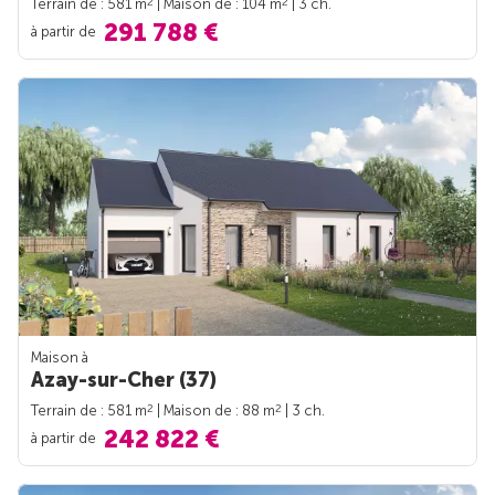
2
2
Terrain de : 581 m
| Maison de : 104 m
| 3 ch.
291 788 €
à partir de
Maison à
Azay-sur-Cher (37)
2
2
Terrain de : 581 m
| Maison de : 88 m
| 3 ch.
242 822 €
à partir de