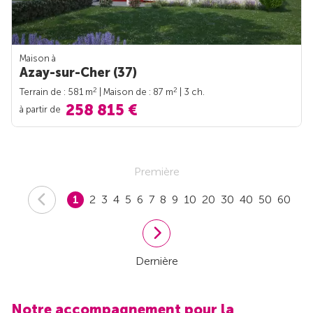
Maison à
Azay-sur-Cher (37)
2
2
Terrain de : 581 m
| Maison de : 87 m
| 3 ch.
258 815 €
à partir de
Première
1
2
3
4
5
6
7
8
9
10
20
30
40
50
60
Dernière
Notre accompagnement pour la