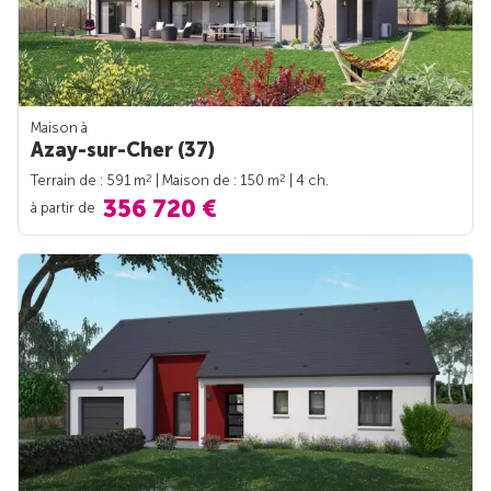
Maison à
Azay-sur-Cher (37)
2
2
Terrain de : 591 m
| Maison de : 150 m
| 4 ch.
356 720 €
à partir de