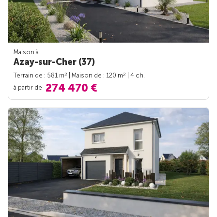
Maison à
Azay-sur-Cher (37)
2
2
Terrain de : 581 m
| Maison de : 120 m
| 4 ch.
274 470 €
à partir de