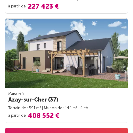
227 423 €
à partir de
Maison à
Azay-sur-Cher (37)
2
2
Terrain de : 591 m
| Maison de : 144 m
| 4 ch.
408 552 €
à partir de