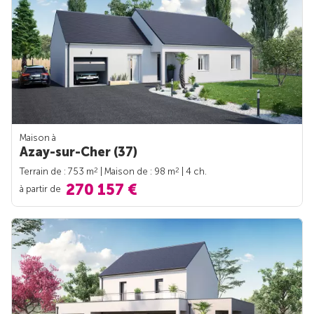
Maison à
Azay-sur-Cher (37)
2
2
Terrain de : 753 m
| Maison de : 98 m
| 4 ch.
270 157 €
à partir de