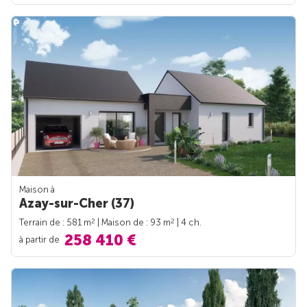
Maison à
Azay-sur-Cher (37)
2
2
Terrain de : 581 m
| Maison de : 93 m
| 4 ch.
258 410 €
à partir de