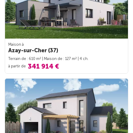
Maison à
Azay-sur-Cher (37)
2
2
Terrain de : 610 m
| Maison de : 127 m
| 4 ch.
341 914 €
à partir de