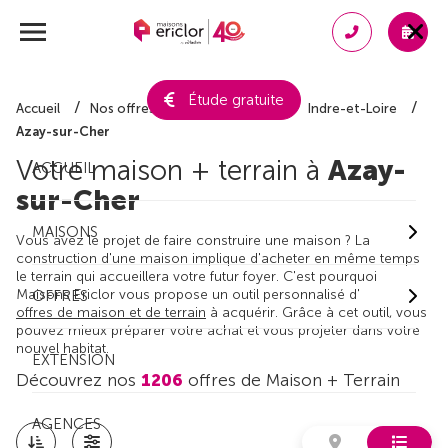
Étude gratuite
Accueil
Nos offres de maison + terrain
Indre-et-Loire
Azay-sur-Cher
Votre maison + terrain à
Azay-
ACCUEIL
sur-Cher
MAISONS
Vous avez le projet de faire construire une maison ? La
construction d'une maison implique d'acheter en même temps
le terrain qui accueillera votre futur foyer. C'est pourquoi
Maisons Ericlor vous propose un outil personnalisé d'
OFFRES
offres de maison et de terrain
à acquérir. Grâce à cet outil, vous
pouvez mieux préparer votre achat et vous projeter dans votre
nouvel habitat.
EXTENSION
Découvrez nos
1206
offres de Maison + Terrain
AGENCES