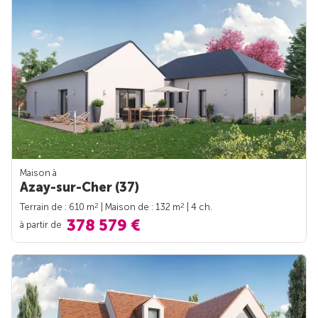
Maison à
Azay-sur-Cher (37)
2
2
Terrain de : 610 m
| Maison de : 132 m
| 4 ch.
378 579 €
à partir de