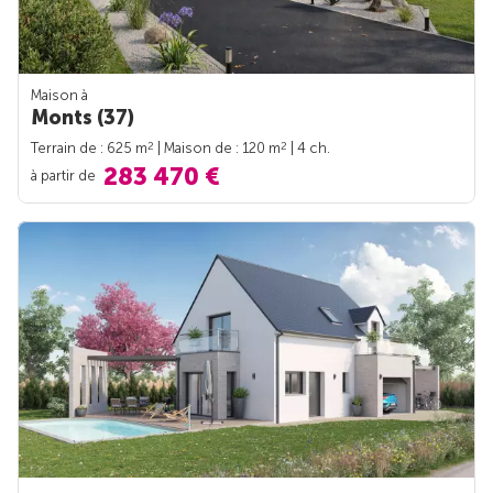
Maison à
Monts (37)
2
2
Terrain de : 625 m
| Maison de : 120 m
| 4 ch.
283 470 €
à partir de