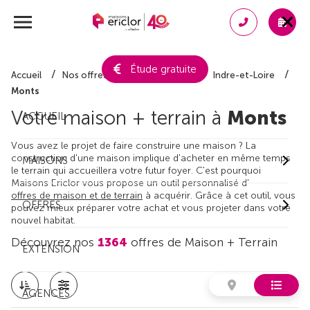
Étude gratuite
Accueil
Nos offres de maison + terrain
Indre-et-Loire
Monts
Votre maison + terrain à
Monts
ACCUEIL
Vous avez le projet de faire construire une maison ? La
construction d'une maison implique d'acheter en même temps
MAISONS
le terrain qui accueillera votre futur foyer. C'est pourquoi
Maisons Ericlor vous propose un outil personnalisé d'
offres de maison et de terrain
à acquérir. Grâce à cet outil, vous
OFFRES
pouvez mieux préparer votre achat et vous projeter dans votre
nouvel habitat.
Découvrez nos
1364
offres de Maison + Terrain
EXTENSION
AGENCES