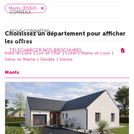
Monts (37260)
CONSEILS
NOUS CONNAÎTRE
Choisissez un département pour afficher
les offres
TÉLÉCHARGER NOS BROCHURES
Indre-et-Loire
Loir-et-Cher
Loiret
Maine-et-Loire
Seine-et-Marne
Vendée
Vienne
Monts