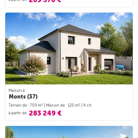
Maison à
Monts (37)
2
2
Terrain de : 709 m
| Maison de : 120 m
| 4 ch.
283 249 €
à partir de