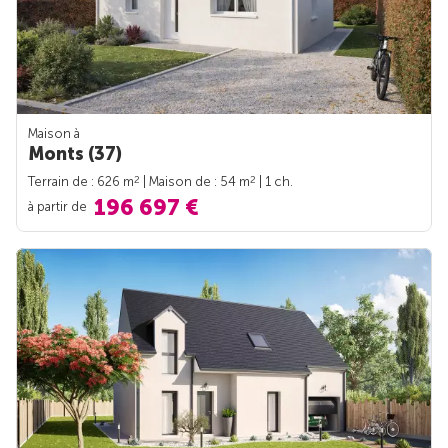
Maison à
Monts (37)
2
2
Terrain de : 626 m
| Maison de : 54 m
| 1 ch.
196 697 €
à partir de