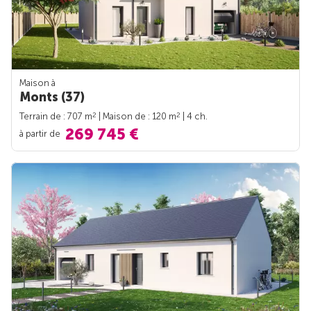
Maison à
Monts (37)
2
2
Terrain de : 707 m
| Maison de : 120 m
| 4 ch.
269 745 €
à partir de