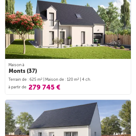
Maison à
Monts (37)
2
2
Terrain de : 625 m
| Maison de : 120 m
| 4 ch.
279 745 €
à partir de