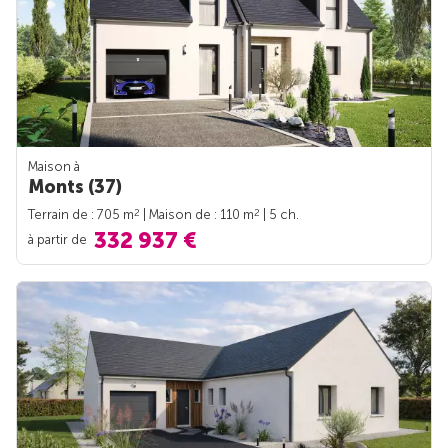
Maison à
Monts (37)
2
2
Terrain de : 705 m
| Maison de : 110 m
| 5 ch.
332 937 €
à partir de