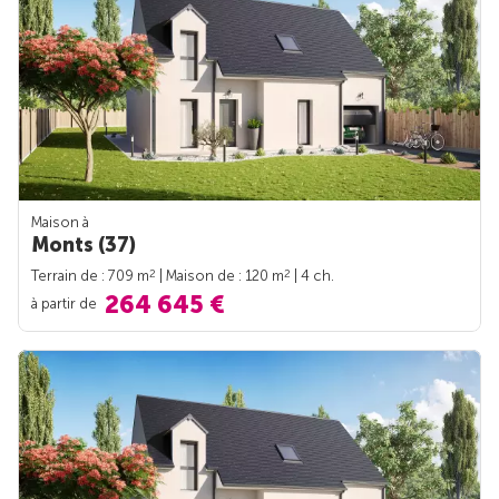
Maison à
Monts (37)
2
2
Terrain de : 709 m
| Maison de : 120 m
| 4 ch.
264 645 €
à partir de