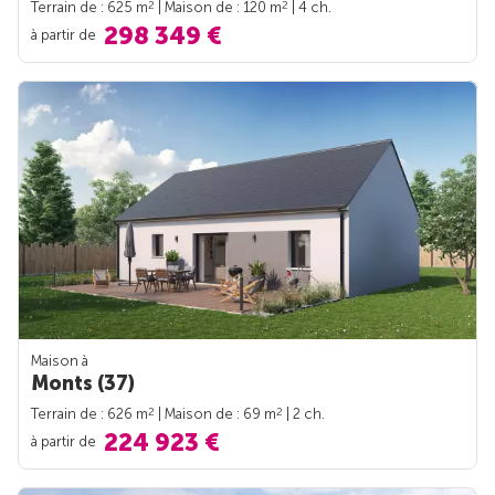
2
2
Terrain de : 625 m
| Maison de : 120 m
| 4 ch.
298 349 €
à partir de
Maison à
Monts (37)
2
2
Terrain de : 626 m
| Maison de : 69 m
| 2 ch.
224 923 €
à partir de