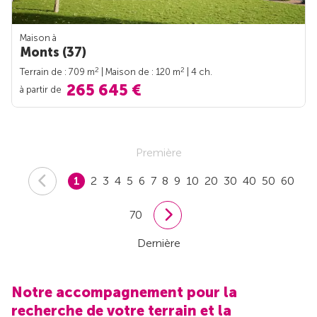
Maison à
Monts (37)
2
2
Terrain de : 709 m
| Maison de : 120 m
| 4 ch.
265 645 €
à partir de
Première
1
2
3
4
5
6
7
8
9
10
20
30
40
50
60
70
Dernière
Notre accompagnement pour la
recherche de votre terrain et la