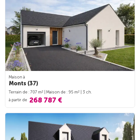
Maison à
Monts (37)
2
2
Terrain de : 707 m
| Maison de : 95 m
| 3 ch.
268 787 €
à partir de