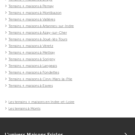
Terrains + maisons à Pernay
Terrains + maisons à Montbazon
Terrains + maisons à Vallères
Terrains + maisons à Artannes-sur-Indre
Terrains + maisons à Azay-sur-Cher
Terrains + maisons à Joué-lès-Tours
Terrains + maisons à Véretz
Terrains + maisons à Mettray
Terrains + maisons à Sorigny
Terrains + maisons à Langeais
Terrains + maisons à Fondettes
Terrains + maisons à Cinq-Mars-la-Pile
Terrains + maisons à Esvres
Les terrains + maisons en Indre-et-Loire
Les terrains à Monts
L'univers Maisons Ericlor