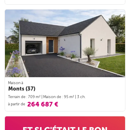
Maison à
Monts (37)
2
2
Terrain de : 709 m
| Maison de : 95 m
| 3 ch.
264 687 €
à partir de