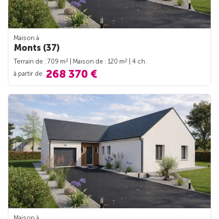
Maison à
Monts (37)
2
2
Terrain de : 709 m
| Maison de : 120 m
| 4 ch.
268 370 €
à partir de
Maison à