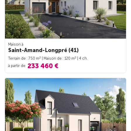
Maison à
Saint-Amand-Longpré (41)
2
2
Terrain de : 750 m
| Maison de : 120 m
| 4 ch.
233 460 €
à partir de