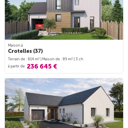
Maison à
Crotelles (37)
2
2
Terrain de : 814 m
| Maison de : 89 m
| 3 ch.
236 645 €
à partir de