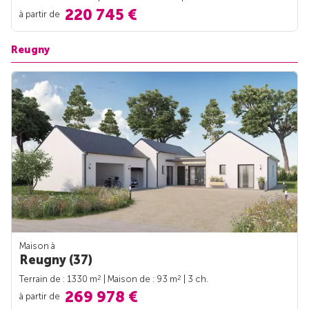
220 745 €
à partir de
Reugny
Maison à
Reugny (37)
2
2
Terrain de : 1330 m
| Maison de : 93 m
| 3 ch.
269 978 €
à partir de