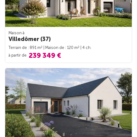
Maison à
Villedômer (37)
2
2
Terrain de : 891 m
| Maison de : 120 m
| 4 ch.
239 349 €
à partir de