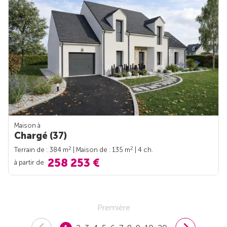
Maison à
Chargé (37)
2
2
Terrain de : 384 m
| Maison de : 135 m
| 4 ch.
258 253 €
à partir de
Première