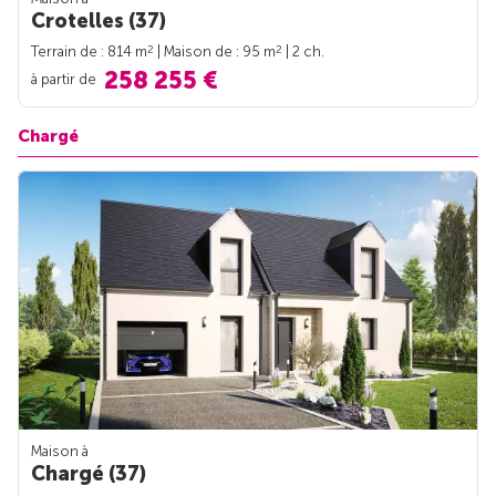
Crotelles (37)
2
2
Terrain de : 814 m
| Maison de : 95 m
| 2 ch.
258 255 €
à partir de
Chargé
Maison à
Chargé (37)