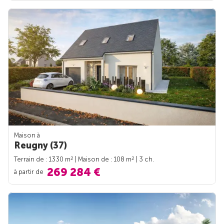
Maison à
Reugny (37)
2
2
Terrain de : 1330 m
| Maison de : 108 m
| 3 ch.
269 284 €
à partir de