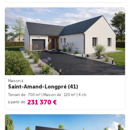
Maison à
Saint-Amand-Longpré (41)
2
2
Terrain de : 700 m
| Maison de : 120 m
| 4 ch.
231 370 €
à partir de