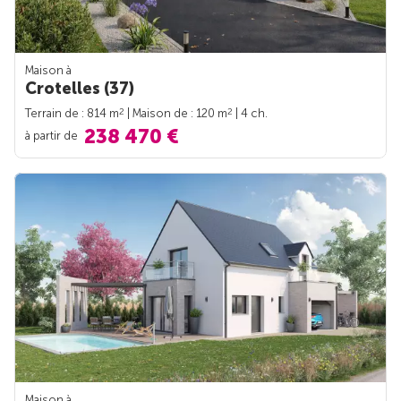
Maison à
Crotelles (37)
2
2
Terrain de : 814 m
| Maison de : 120 m
| 4 ch.
238 470 €
à partir de
Maison à