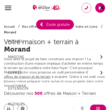
Étude gratuite
Accueil
Nos offres de maison + terrain
Indre-et-Loire
Morand
Votre maison + terrain à
ACCUEIL
Morand
MAISONS
Vous avez le projet de faire construire une maison ? La
construction d'une maison implique d'acheter en même temps
le terrain qui accueillera votre futur foyer. C'est pourquoi
Maisons Ericlor vous propose un outil personnalisé d'
OFFRES
offres de maison et de terrain
à acquérir. Grâce à cet outil, vous
pouvez mieux préparer votre achat et vous projeter dans votre
nouvel habitat.
EXTENSION
Découvrez nos
500
offres de Maison + Terrain
AGENCES