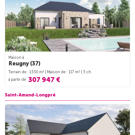
Maison à
Reugny (37)
2
2
Terrain de : 1330 m
| Maison de : 117 m
| 3 ch.
307 947 €
à partir de
Saint-Amand-Longpré