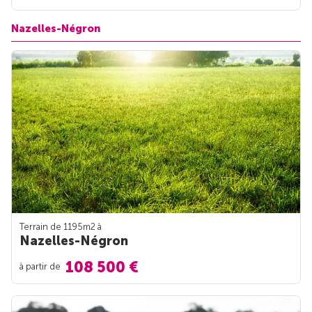
Nazelles-Négron
Terrain de 1195m
2
à
Nazelles-Négron
108 500 €
à partir de