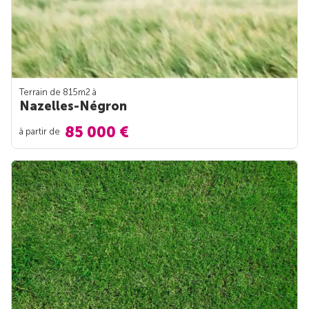
Terrain de 815m
2
à
Nazelles-Négron
85 000 €
à partir de