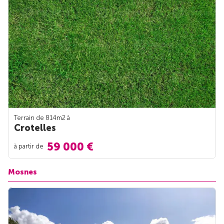
Terrain de 814m
2
à
Crotelles
59 000 €
à partir de
Mosnes