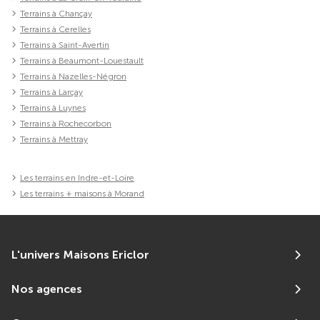
Terrains à Chançay
Terrains à Cerelles
Terrains à Saint-Avertin
Terrains à Beaumont-Louestault
Terrains à Nazelles-Négron
Terrains à Larçay
Terrains à Luynes
Terrains à Rochecorbon
Terrains à Mettray
Les terrains en Indre-et-Loire
Les terrains + maisons à Morand
L'univers Maisons Ericlor
Nos agences