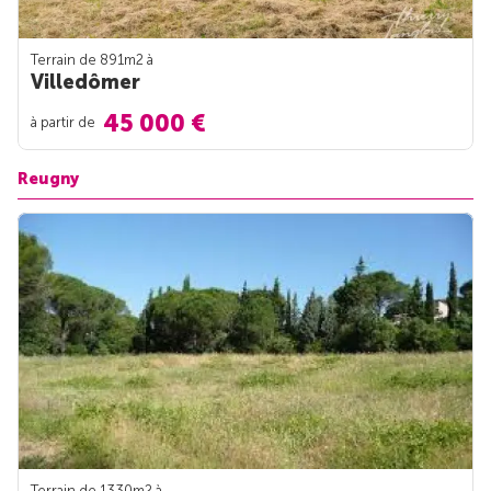
Terrain de 891m
2
à
Villedômer
45 000 €
à partir de
Reugny
Terrain de 1330m
2
à