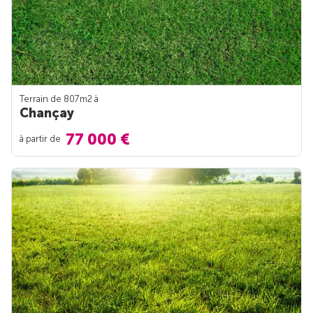
Terrain de 807m
2
à
Chançay
77 000 €
à partir de