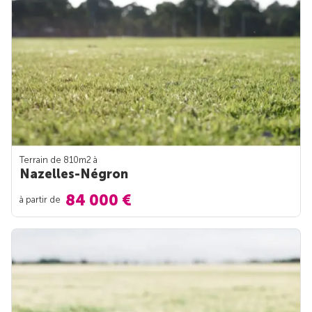
Terrain de 810m
2
à
Nazelles-Négron
84 000 €
à partir de