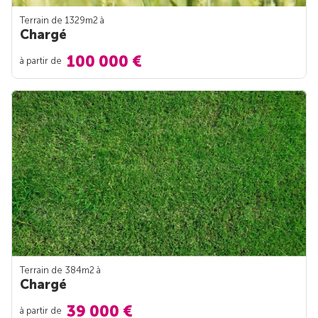
Terrain de 1329m
2
à
Chargé
100 000 €
à partir de
Terrain de 384m
2
à
Chargé
39 000 €
à partir de