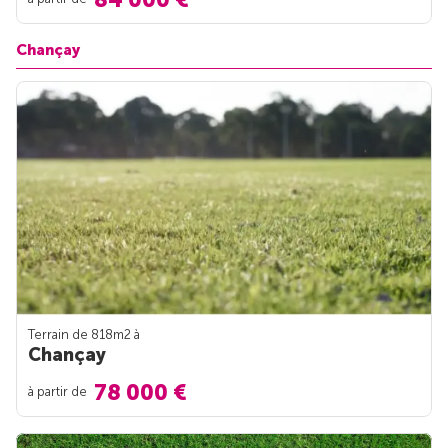
Chançay
Terrain de 818m
2
à
Chançay
78 000 €
à partir de