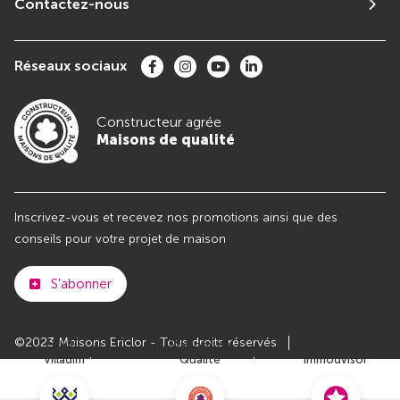
Contactez-nous
Réseaux sociaux
Constructeur agrée
Maisons de qualité
Inscrivez-vous et recevez nos promotions ainsi que des
conseils pour votre projet de maison
S'abonner
©2023 Maisons Ericlor - Tous droits réservés
Club
Maisons de
Avis
Villadim
Qualité
Immodvisor
Plan du site
Paramètres des cookies
Politiques de Confidentialités
Mentions légales