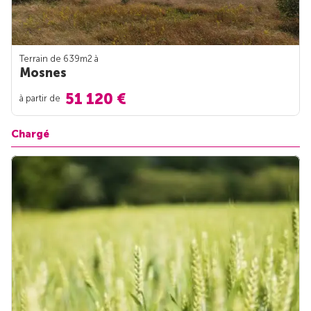
Terrain de 639m
2
à
Mosnes
51 120 €
à partir de
Chargé