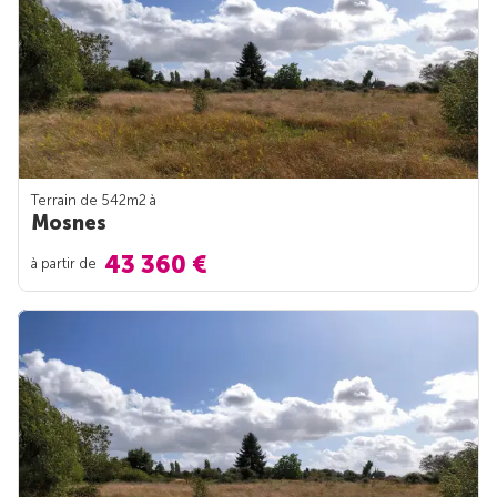
Terrain de 542m
2
à
Mosnes
43 360 €
à partir de