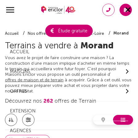
Étude gratuite
Morand
Accueil
Nos offres de terrain
Indre-et-Loire
Terrains à vendre à
Morand
ACCUEIL
Vous avez le projet de faire construire une maison ? La
construction d'une maison implique d'acheter en même temps
le terrain qui accueillera votre futur foyer. C'est pourquoi
MAISONS
Maisons Ericlor vous propose un outil personnalisé d'
offres de maison et de terrain
à acquérir. Grâce à cet outil, vous
pouvez mieux préparer votre achat et vous projeter dans votre
nouvel habitat.
OFFRES
Découvrez nos
262
offres de Terrain
EXTENSION
AGENCES