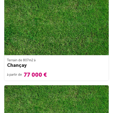
Terrain de 807m
2
à
Chançay
77 000 €
à partir de