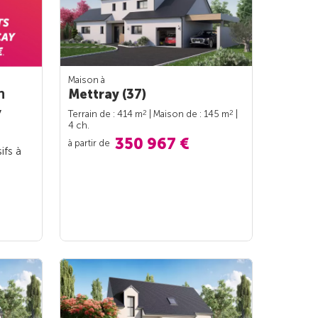
Maison à
n
Mettray (37)
y
2
2
Terrain de : 414 m
| Maison de : 145 m
|
4 ch.
350 967 €
à partir de
ifs à