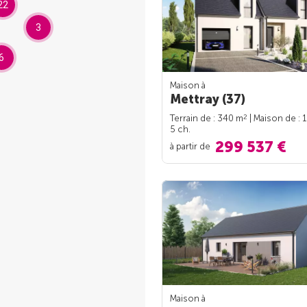
22
3
6
Maison à
Mettray (37)
2
Terrain de : 340 m
| Maison de : 
5 ch.
299 537 €
à partir de
Maison à