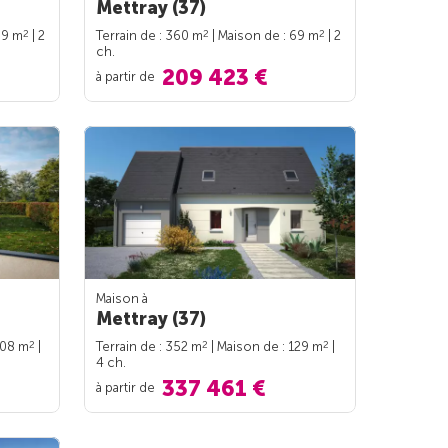
Mettray (37)
2
2
2
69 m
| 2
Terrain de : 360 m
| Maison de : 69 m
| 2
ch.
209 423 €
à partir de
Maison à
Mettray (37)
2
2
2
108 m
|
Terrain de : 352 m
| Maison de : 129 m
|
4 ch.
337 461 €
à partir de