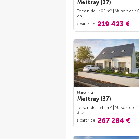
Mettray (37)
2
Terrain de : 405 m
| Maison de : 
ch.
219 423 €
à partir de
Maison à
Mettray (37)
2
Terrain de : 340 m
| Maison de : 
3 ch.
267 284 €
à partir de