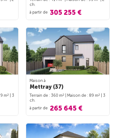
ch.
305 255 €
à partir de
Maison à
Mettray (37)
2
2
2
89 m
| 3
Terrain de : 360 m
| Maison de : 89 m
| 3
ch.
265 645 €
à partir de