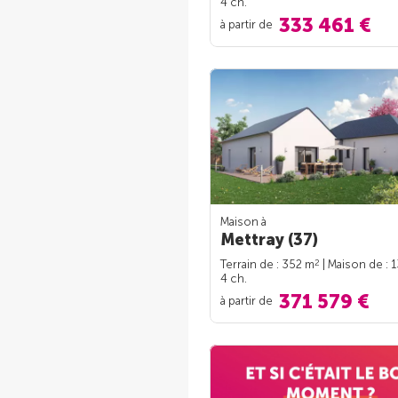
4 ch.
333 461 €
à partir de
Maison à
Mettray (37)
2
Terrain de : 352 m
| Maison de : 
4 ch.
371 579 €
à partir de