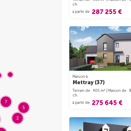
ch.
287 255 €
à partir de
Maison à
Mettray (37)
2
Terrain de : 405 m
| Maison de : 
ch.
275 645 €
7
à partir de
5
2