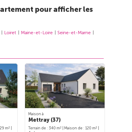
artement pour afficher les
Loiret
Maine-et-Loire
Seine-et-Marne
Maison à
Mettray (37)
2
2
2
129 m
|
Terrain de : 340 m
| Maison de : 120 m
|