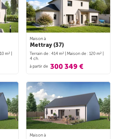
Maison à
Mettray (37)
2
2
2
110 m
|
Terrain de : 414 m
| Maison de : 120 m
|
4 ch.
300 349 €
à partir de
Maison à