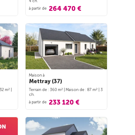
4 ch.
264 470 €
à partir de
Maison à
Mettray (37)
2
2
2
132 m
|
Terrain de : 360 m
| Maison de : 87 m
| 3
ch.
233 120 €
à partir de