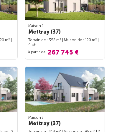
Maison à
Mettray (37)
2
2
2
120 m
|
Terrain de : 352 m
| Maison de : 120 m
|
4 ch.
267 745 €
à partir de
Maison à
Mettray (37)
2
2
2
95 m
| 2
Terrain de : 414 m
| Maison de : 95 m
| 2