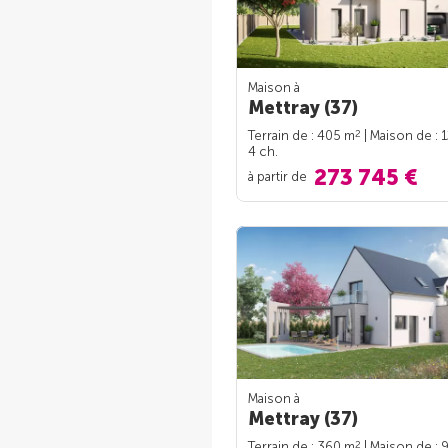
Maison à
Mettray (37)
2
Terrain de : 405 m
| Maison de : 
4 ch.
273 745 €
à partir de
Maison à
Mettray (37)
2
Terrain de : 360 m
| Maison de : 