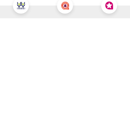
Nous contacter pour cette offre
NOUS CONTACTER
POUR CETTE OFFRE
À propos du prix
Prix total : 282 461 €
Les honoraires sont à la charge du vendeur
Prix du terrain : 37 000 €
Votre commune souhaitée *