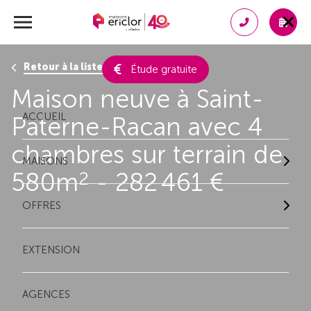
Retour à la liste des résultats
Étude gratuite
Maison neuve à Saint-
ACCUEIL
Paterne-Racan avec 4
chambres sur terrain de
MAISONS
580m
- 282 461 €
2
OFFRES
EXTENSION
AGENCES