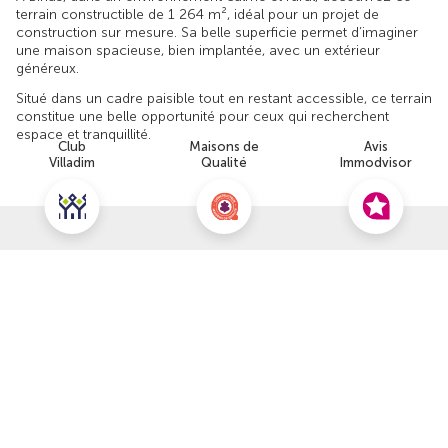
terrain constructible de 1 264 m², idéal pour un projet de
construction sur mesure. Sa belle superficie permet d’imaginer
une maison spacieuse, bien implantée, avec un extérieur
généreux.
Situé dans un cadre paisible tout en restant accessible, ce terrain
constitue une belle opportunité pour ceux qui recherchent
espace et tranquillité.
Club
Maisons de
Avis
Villadim
Qualité
Immodvisor
Découvrir ce terrain
Nous contacter pour cette offre
NOUS CONTACTER
POUR CETTE OFFRE