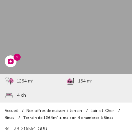
à partir de
292 927 €
5
2
2
1264 m
164 m
4 ch
Accueil
Nos offres de maison + terrain
Loir-et-Cher
Terrain de 1264m² + maison 4 chambres à Binas
Binas
Rèf : 39-216854-GUG