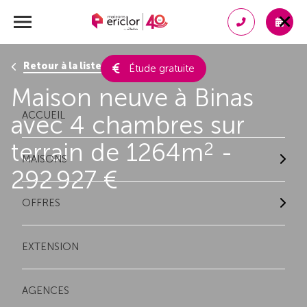
Retour à la liste des résultats
Étude gratuite
Maison neuve à Binas
ACCUEIL
avec 4 chambres sur
terrain de 1264m
-
2
MAISONS
292 927 €
OFFRES
EXTENSION
AGENCES