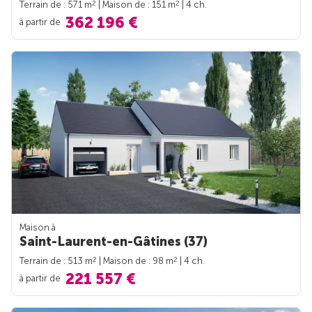
2
2
Terrain de : 571 m
| Maison de : 151 m
| 4 ch.
362 196 €
à partir de
Maison à
Saint-Laurent-en-Gâtines (37)
2
2
Terrain de : 513 m
| Maison de : 98 m
| 4 ch.
221 557 €
à partir de