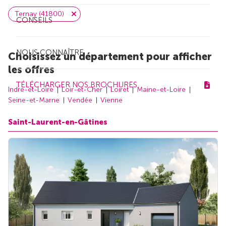
Ternay (41800)
CONSEILS
NOUS CONNAÎTRE
Choisissez un département pour afficher
les offres
TÉLÉCHARGER NOS BROCHURES
Indre-et-Loire
Loir-et-Cher
Loiret
Maine-et-Loire
Seine-et-Marne
Vendée
Vienne
Saint-Laurent-en-Gâtines