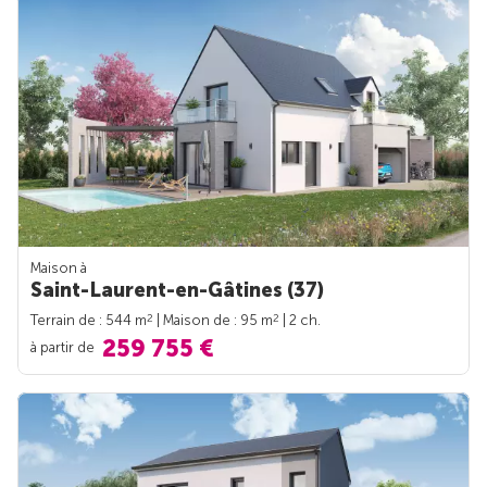
Maison à
Saint-Laurent-en-Gâtines (37)
2
2
Terrain de : 544 m
| Maison de : 95 m
| 2 ch.
259 755 €
à partir de