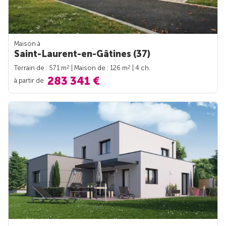
Maison à
Saint-Laurent-en-Gâtines (37)
2
2
Terrain de : 571 m
| Maison de : 126 m
| 4 ch.
283 341 €
à partir de