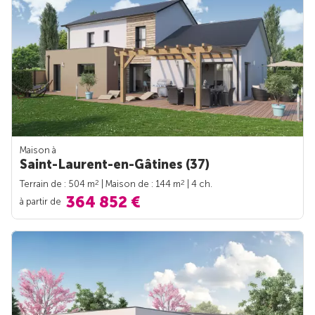
Maison à
Saint-Laurent-en-Gâtines (37)
2
2
Terrain de : 504 m
| Maison de : 144 m
| 4 ch.
364 852 €
à partir de