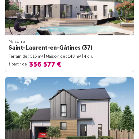
Maison à
Saint-Laurent-en-Gâtines (37)
2
2
Terrain de : 513 m
| Maison de : 140 m
| 4 ch.
356 577 €
à partir de