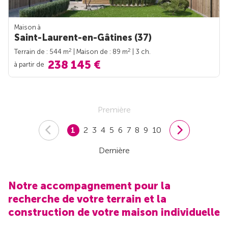
Maison à
Saint-Laurent-en-Gâtines (37)
2
2
Terrain de : 544 m
| Maison de : 89 m
| 3 ch.
238 145 €
à partir de
Première
1
2
3
4
5
6
7
8
9
10
Dernière
Notre accompagnement pour la
recherche de votre terrain et la
construction de votre maison individuelle