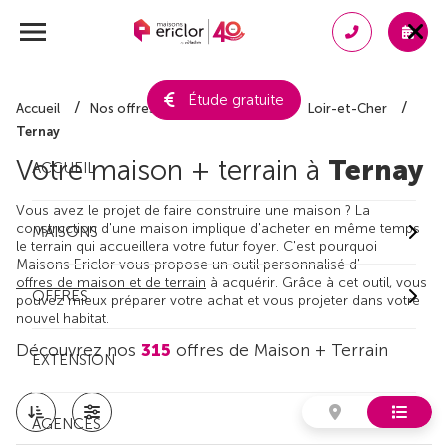
Étude gratuite
Accueil
Nos offres de maison + terrain
Loir-et-Cher
Ternay
Votre maison + terrain à
Ternay
ACCUEIL
Vous avez le projet de faire construire une maison ? La
construction d'une maison implique d'acheter en même temps
MAISONS
le terrain qui accueillera votre futur foyer. C'est pourquoi
Maisons Ericlor vous propose un outil personnalisé d'
offres de maison et de terrain
à acquérir. Grâce à cet outil, vous
OFFRES
pouvez mieux préparer votre achat et vous projeter dans votre
nouvel habitat.
Découvrez nos
315
offres de Maison + Terrain
EXTENSION
AGENCES