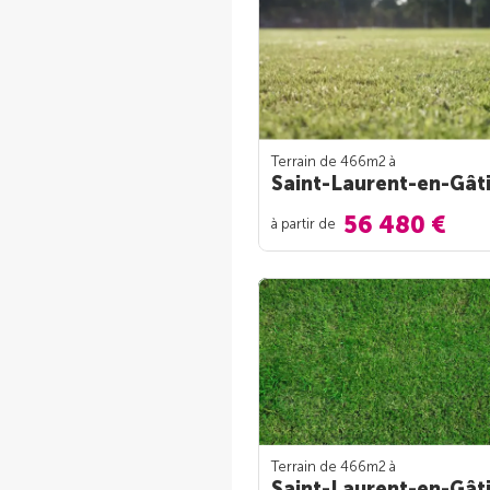
Terrain de 466m
2
à
Saint-Laurent-en-Gât
56 480 €
à partir de
Terrain de 466m
2
à
Saint-Laurent-en-Gât