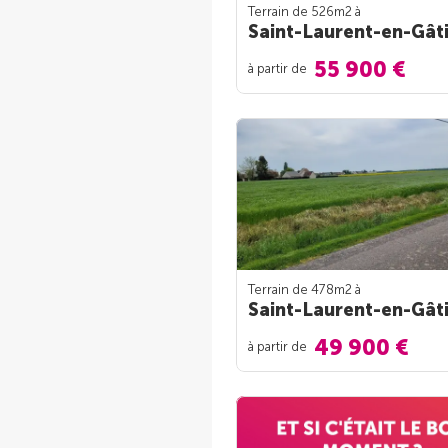
Terrain de 526m
2
à
Saint-Laurent-en-Gât
55 900 €
à partir de
Terrain de 478m
2
à
Saint-Laurent-en-Gât
49 900 €
à partir de