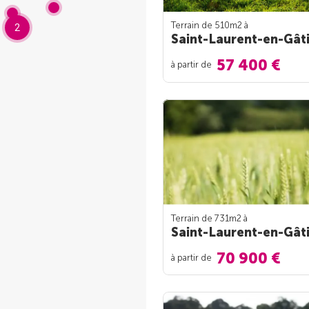
Terrain de 510m
2
à
2
Saint-Laurent-en-Gât
57 400 €
à partir de
Terrain de 731m
2
à
Saint-Laurent-en-Gât
70 900 €
à partir de