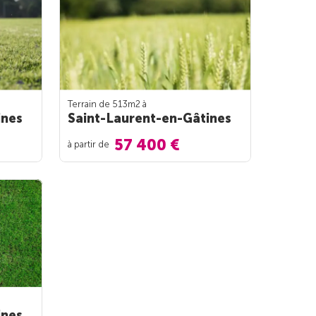
Terrain de 513m
2
à
ines
Saint-Laurent-en-Gâtines
57 400 €
à partir de
ines