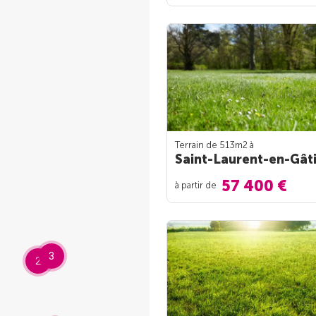
Terrain de 513m
2
à
Saint-Laurent-en-Gât
57 400 €
à partir de
3
2