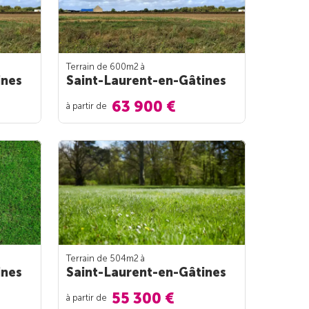
Terrain de 600m
2
à
ines
Saint-Laurent-en-Gâtines
63 900 €
à partir de
Terrain de 504m
2
à
ines
Saint-Laurent-en-Gâtines
55 300 €
à partir de