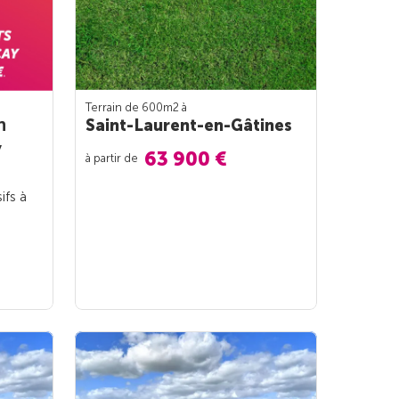
Terrain de 600m
2
à
n
Saint-Laurent-en-Gâtines
y
63 900 €
à partir de
ifs à