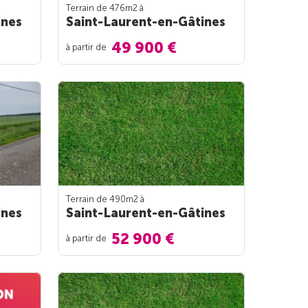
Terrain de 476m
2
à
ines
Saint-Laurent-en-Gâtines
49 900 €
à partir de
Terrain de 490m
2
à
ines
Saint-Laurent-en-Gâtines
52 900 €
à partir de