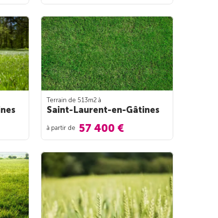
Terrain de 513m
2
à
ines
Saint-Laurent-en-Gâtines
57 400 €
à partir de